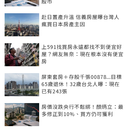
股市
赴日置產升溫 信義房屋曝台灣人
瘋買日本房產主因
上591找買房永遠都找不到便宜好
屋？網友無奈：現在根本沒有便宜
房
屏東套房＋存股千張00878...目標
65歲退休！32歲台北人曝：現在
已有243張
房價沒跌央行不鬆綁！顏炳立：最
多修正到10%、買方仍可獲利