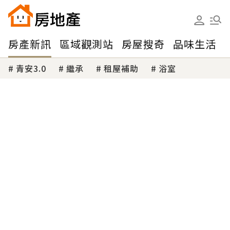
房產新訊
區域觀測站
房屋搜奇
品味生活
青安3.0
繼承
租屋補助
浴室