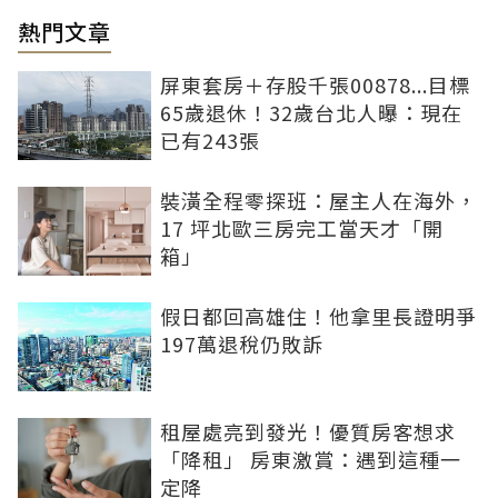
熱門文章
屏東套房＋存股千張00878...目標
65歲退休！32歲台北人曝：現在
已有243張
裝潢全程零探班：屋主人在海外，
17 坪北歐三房完工當天才「開
箱」
假日都回高雄住！他拿里長證明爭
197萬退稅仍敗訴
租屋處亮到發光！優質房客想求
「降租」 房東激賞：遇到這種一
定降