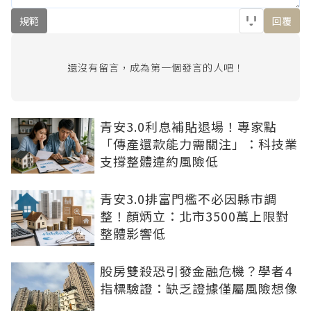
規範
回覆
還沒有留言，成為第一個發言的人吧！
青安3.0利息補貼退場！專家點
「傳產還款能力需關注」：科技業
支撐整體違約風險低
青安3.0排富門檻不必因縣市調
整！顏炳立：北市3500萬上限對
整體影響低
股房雙殺恐引發金融危機？學者4
指標驗證：缺乏證據僅屬風險想像