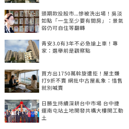
頭期款投股市...慘被洗出場！吳淡
如點「一生至少要有間房」：景氣
弱仍可自住等翻轉
青安3.0有3年不必急搶上車！專
家：選舉前是觀察點
買方出1750萬斡旋遭拒！屋主嫌
打9折不賣 網批中古屋亂象：惜售
就別喊賣
日勝生持續深耕台中市場 台中捷
運南屯站土地開發共構大樓開工動
土