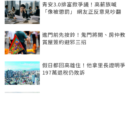
青安3.0排富掀爭議！高薪族喊
「像被懲罰」 網友正反意見吵翻
進門前先按鈴！鬼門將開、房仲教
賞屋簽約避邪三招
假日都回高雄住！他拿里長證明爭
197萬退稅仍敗訴
房市快要V轉！小孟老師指「明年
迎突破」：今年下半年是買點...資
金僅暫時被AI吸走
36%境外資金撐日本不動產交易