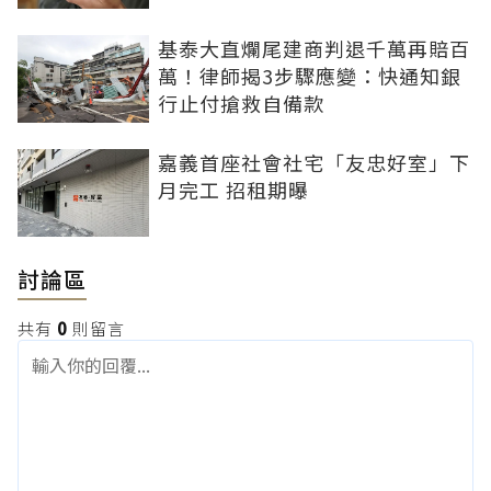
基泰大直爛尾建商判退千萬再賠百
萬！律師揭3步驟應變：快通知銀
行止付搶救自備款
嘉義首座社會社宅「友忠好室」下
月完工 招租期曝
討論區
共有
0
則留言