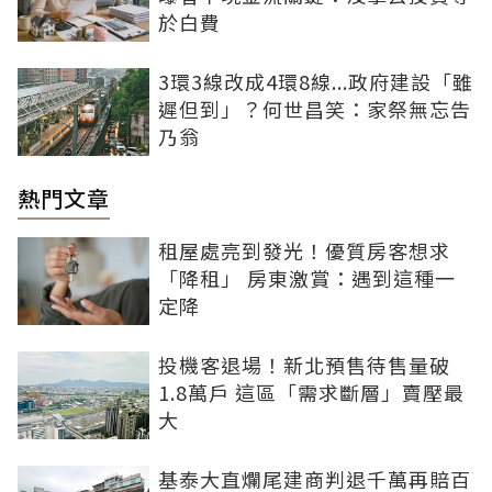
於白費
3環3線改成4環8線...政府建設「雖
遲但到」？何世昌笑：家祭無忘告
乃翁
熱門文章
租屋處亮到發光！優質房客想求
「降租」 房東激賞：遇到這種一
定降
投機客退場！新北預售待售量破
1.8萬戶 這區「需求斷層」賣壓最
大
基泰大直爛尾建商判退千萬再賠百