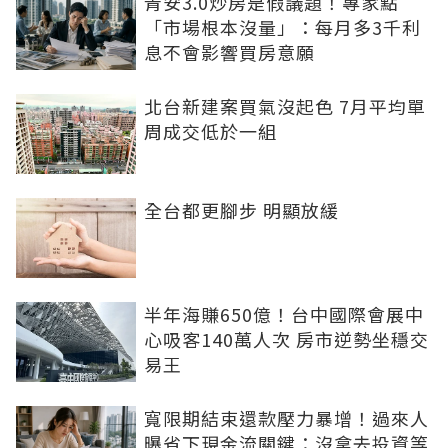
青安3.0炒房是假議題！專家點
「市場根本沒量」：每月多3千利
息不會影響買房意願
北台新建案買氣沒起色 7月平均單
周成交低於一組
全台都更腳步 明顯放緩
半年海賺650億！台中國際會展中
心吸客140萬人次 房市逆勢坐穩交
易王
寬限期結束還款壓力暴增！過來人
曝省下現金流關鍵：沒拿去投資等