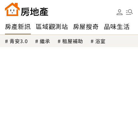
房產新訊
區域觀測站
房屋搜奇
品味生活
青安3.0
繼承
租屋補助
浴室