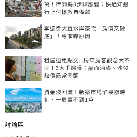
萬！律師揭3步驟應變：快通知銀
行止付搶救自備款
李遠哲大直水岸豪宅「房價又破
底」！專家曝原因
租屋退租點交...房東房客觀念大不
同！3大爭端曝：牆面油漆、沙發
賠償最常鬧翻
資金沒回流！新案市場陷最慘時
刻、一周賣不到1戶
討論區