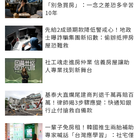
「別急買房」：一念之差恐多辛苦
10年
先給2成頭期款降低警戒心！地政
士曝詐騙集團新招數：偷辦抵押房
屋恐難救
社工魂走進房仲業 信義房屋讓助
人專業找到新舞台
基泰大直爛尾建商判退千萬再賠百
萬！律師揭3步驟應變：快通知銀
行止付搶救自備款
一輩子免房租！韓國推生兩胎補助
專家喊話「台灣應學習」：社宅僅