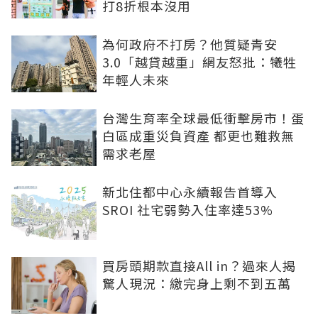
打8折根本沒用
為何政府不打房？他質疑青安
3.0「越貸越重」網友怒批：犧牲
年輕人未來
台灣生育率全球最低衝擊房市！蛋
白區成重災負資產 都更也難救無
需求老屋
新北住都中心永續報告首導入
SROI 社宅弱勢入住率達53%
買房頭期款直接All in？過來人揭
驚人現況：繳完身上剩不到五萬