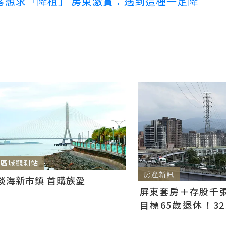
客想求「降租」 房東激賞：遇到這種一定降
區域觀測站
房產新訊
淡海新市鎮 首購族愛
屏東套房＋存股千張00
目標65歲退休！3
曝：現在已有243張