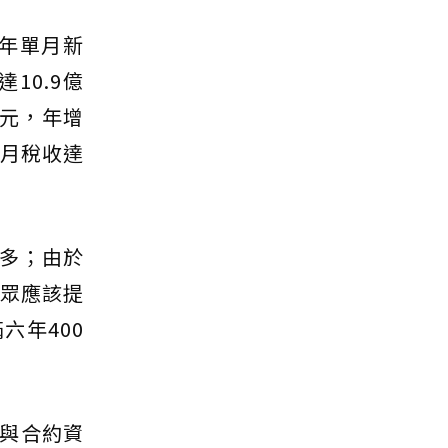
今年單月新
10.9億
億元，年增
五月稅收達
多；由於
民眾應該提
六年400
與合約資