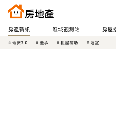
房產新訊
區域觀測站
房屋
青安3.0
繼承
租屋補助
浴室