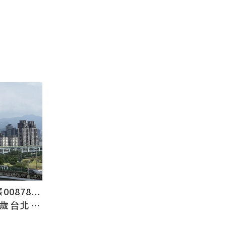
878...
2歲台北人