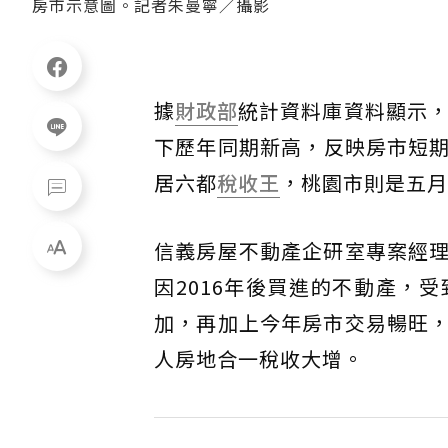
房市示意圖。記者朱曼寧／攝影
據
財政部
統計資料庫資料顯示，
下歷年同期新高，反映房市短期
居六都
稅收王
，桃園市則是五月
信義房屋不動產企研室專案經
因2016年後買進的不動產，
加，再加上今年房市交易暢旺
人房地合一稅收大增。