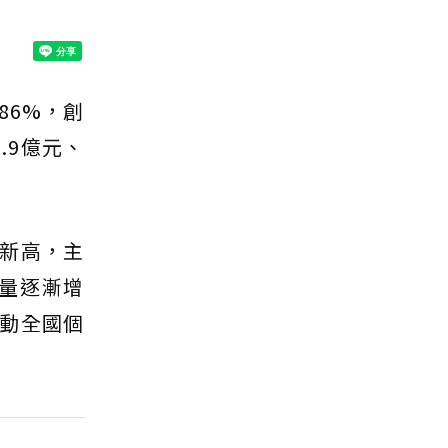
86%，創
.9億元、
新高，主
數量逐漸增
動全國個