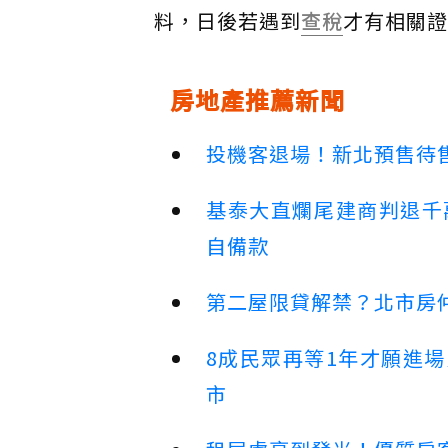
料，日後若遇到
查稅
才有相關證
房地產推薦新聞
投機客退場！新北預售待售
基泰大直爛尾建商判退千
自備款
第二屋限貸解禁？北市房
8成民眾再等1年才願進
市