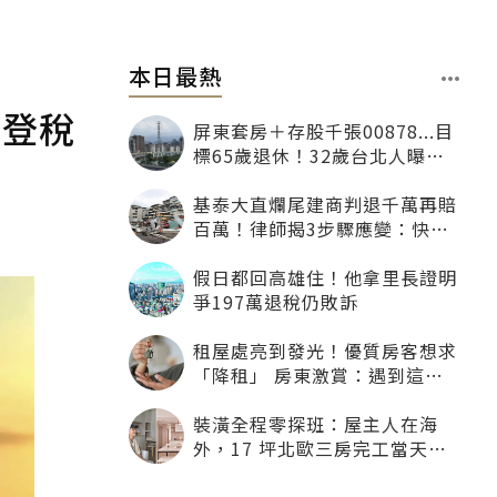
本日最熱
」登稅
屏東套房＋存股千張00878...目
標65歲退休！32歲台北人曝：
現在已有243張
基泰大直爛尾建商判退千萬再賠
百萬！律師揭3步驟應變：快通
知銀行止付搶救自備款
假日都回高雄住！他拿里長證明
爭197萬退稅仍敗訴
租屋處亮到發光！優質房客想求
「降租」 房東激賞：遇到這種
一定降
裝潢全程零探班：屋主人在海
外，17 坪北歐三房完工當天才
「開箱」