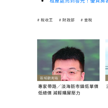
租屋處亮到發光！優質房
稅收王
財政部
查稅
區域觀測站
專家帶路／淡海新市鎮低單價
低總價 減輕購屋壓力