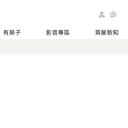
有房子
影音專區
買屋新知