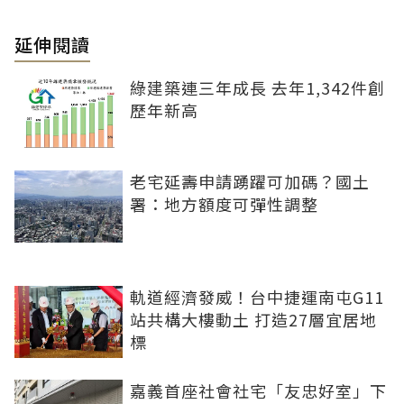
延伸閱讀
綠建築連三年成長 去年1,342件創
歷年新高
老宅延壽申請踴躍可加碼？國土
署：地方額度可彈性調整
軌道經濟發威！台中捷運南屯G11
站共構大樓動土 打造27層宜居地
標
嘉義首座社會社宅「友忠好室」下