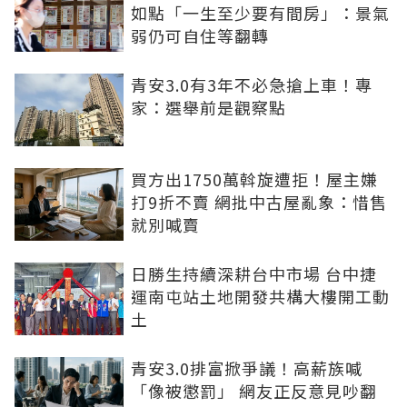
如點「一生至少要有間房」：景氣
弱仍可自住等翻轉
青安3.0有3年不必急搶上車！專
家：選舉前是觀察點
買方出1750萬斡旋遭拒！屋主嫌
打9折不賣 網批中古屋亂象：惜售
就別喊賣
日勝生持續深耕台中市場 台中捷
運南屯站土地開發共構大樓開工動
土
青安3.0排富掀爭議！高薪族喊
「像被懲罰」 網友正反意見吵翻