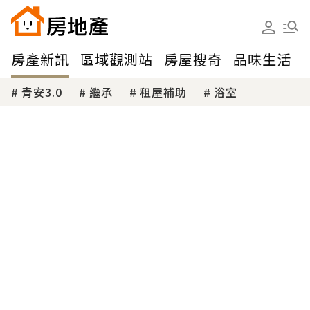
房產新訊
區域觀測站
房屋搜奇
品味生活
青安3.0
繼承
租屋補助
浴室