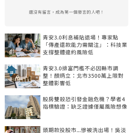
還沒有留言，成為第一個發言的人吧！
青安3.0利息補貼退場！專家點
「傳產還款能力需關注」：科技業
支撐整體違約風險低
青安3.0排富門檻不必因縣市調
整！顏炳立：北市3500萬上限對
整體影響低
股房雙殺恐引發金融危機？學者4
指標驗證：缺乏證據僅屬風險想像
頭期款投股市...慘被洗出場！吳淡