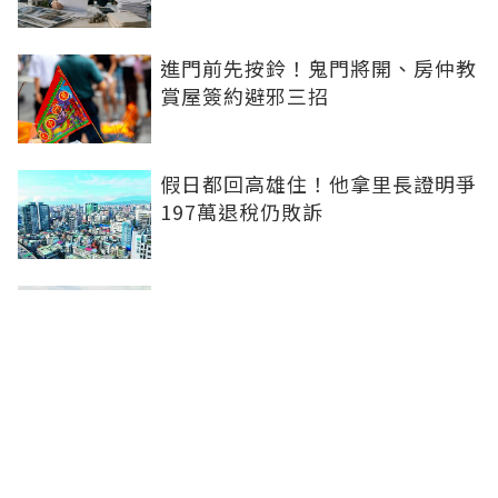
進門前先按鈴！鬼門將開、房仲教
賞屋簽約避邪三招
假日都回高雄住！他拿里長證明爭
197萬退稅仍敗訴
房市快要V轉！小孟老師指「明年
迎突破」：今年下半年是買點...資
金僅暫時被AI吸走
36%境外資金撐日本不動產交易
住宅、飯店及物流躍投資焦點