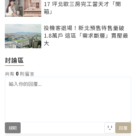
17 坪北歐三房完工當天才「開
箱」
投機客退場！新北預售待售量破
1.8萬戶 這區「需求斷層」賣壓最
大
討論區
共有
0
則留言
規範
回覆