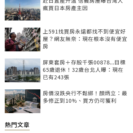
赴日置產升溫 信義房屋曝台灣人
瘋買日本房產主因
上591找買房永遠都找不到便宜好
屋？網友無奈：現在根本沒有便宜
房
屏東套房＋存股千張00878...目標
65歲退休！32歲台北人曝：現在
已有243張
房價沒跌央行不鬆綁！顏炳立：最
多修正到10%、買方仍可獲利
熱門文章