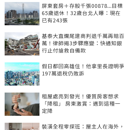
屏東套房＋存股千張00878...目標
65歲退休！32歲台北人曝：現在
已有243張
基泰大直爛尾建商判退千萬再賠百
萬！律師揭3步驟應變：快通知銀
行止付搶救自備款
假日都回高雄住！他拿里長證明爭
197萬退稅仍敗訴
租屋處亮到發光！優質房客想求
「降租」 房東激賞：遇到這種一
定降
裝潢全程零探班：屋主人在海外，