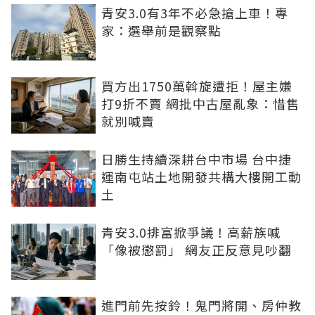
青安3.0有3年不必急搶上車！專
家：選舉前是觀察點
買方出1750萬斡旋遭拒！屋主嫌
打9折不賣 網批中古屋亂象：惜售
就別喊賣
日勝生持續深耕台中市場 台中捷
運南屯站土地開發共構大樓開工動
土
青安3.0排富掀爭議！高薪族喊
「像被懲罰」 網友正反意見吵翻
進門前先按鈴！鬼門將開、房仲教