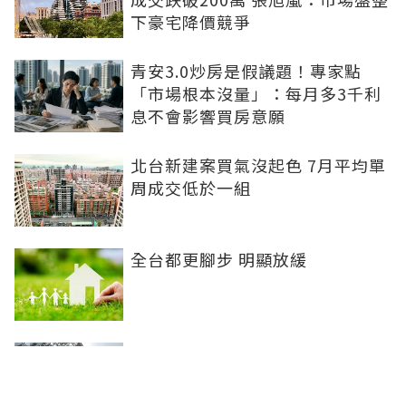
下豪宅降價競爭
青安3.0炒房是假議題！專家點
「市場根本沒量」：每月多3千利
息不會影響買房意願
北台新建案買氣沒起色 7月平均單
周成交低於一組
全台都更腳步 明顯放緩
半年海賺650億！台中國際會展中
心吸客140萬人次 房市逆勢坐穩交
易王