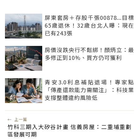
屏東套房＋存股千張00878...目標
65歲退休！32歲台北人曝：現在
已有243張
房價沒跌央行不鬆綁！顏炳立：最
多修正到10%、買方仍可獲利
青安3.0利息補貼退場！專家點
「傳產還款能力需關注」：科技業
支撐整體違約風險低
←
上一篇
竹科三期入大矽谷計畫 信義房屋：二重埔重劃
區發展可期