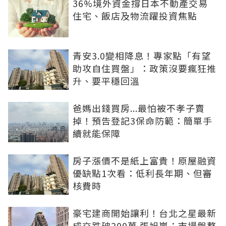
36%境外資金撐日本不動產交易
住宅、飯店及物流躍投資焦點
青安3.0變相降息！專家點「有望
助攻自住買盤」：政策沒要瘋狂推
升、要平穩回溫
爸媽出錢買房...最怕被不孝子賣
掉！預告登記3保命防範：簡單手
續就能保障
房子漲價不是紙上富貴！原屋融資
優缺點1次看：低利長年期、但審
核費時
豪宅建商開始讓利！台北之星最新
成交跌破200萬 張旭嵐：市場盤整