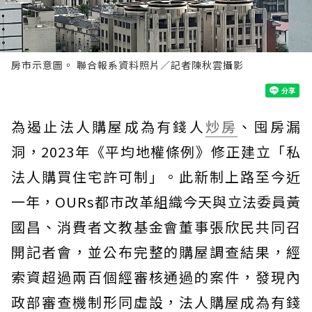
房市示意圖。 聯合報系資料照片／記者陳秋雲攝影
為遏止法人購屋成為有錢人
炒房
、囤房漏
洞，2023年《平均地權條例》修正建立「私
法人購買住宅許可制」。此新制上路至今近
一年，OURs都市改革組織今天與立法委員黃
國昌、消費者文教基金會董事張欣民共同召
開記者會，並公布完整的購屋調查結果，經
索資超過兩百個經審核通過的案件，發現內
政部審查機制形同虛設，法人購屋成為有錢