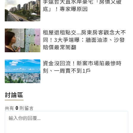
李遠哲大直水岸豪宅「房價又破
底」！專家曝原因
租屋退租點交...房東房客觀念大不
同！3大爭端曝：牆面油漆、沙發
賠償最常鬧翻
資金沒回流！新案市場陷最慘時
刻、一周賣不到1戶
討論區
共有
0
則留言