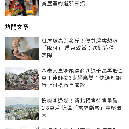
賞屋簽約避邪三招
熱門文章
租屋處亮到發光！優質房客想求
「降租」 房東激賞：遇到這種一
定降
基泰大直爛尾建商判退千萬再賠百
萬！律師揭3步驟應變：快通知銀
行止付搶救自備款
投機客退場！新北預售待售量破
1.8萬戶 這區「需求斷層」賣壓最
大