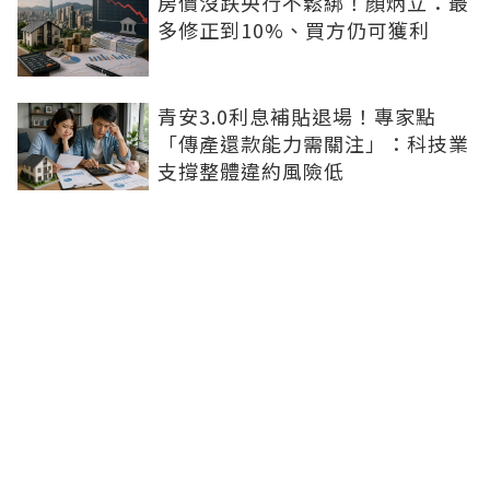
房價沒跌央行不鬆綁！顏炳立：最
多修正到10%、買方仍可獲利
青安3.0利息補貼退場！專家點
「傳產還款能力需關注」：科技業
支撐整體違約風險低