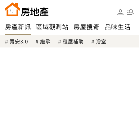
房產新訊
區域觀測站
房屋搜奇
品味生活
青安3.0
繼承
租屋補助
浴室