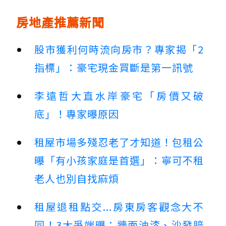
房地產推薦新聞
股市獲利何時流向房市？專家揭「2
指標」：豪宅現金買斷是第一訊號
李遠哲大直水岸豪宅「房價又破
底」！專家曝原因
租屋市場多殘忍老了才知道！包租公
曝「有小孩家庭是首選」：寧可不租
老人也別自找麻煩
租屋退租點交...房東房客觀念大不
同！3大爭端曝：牆面油漆、沙發賠