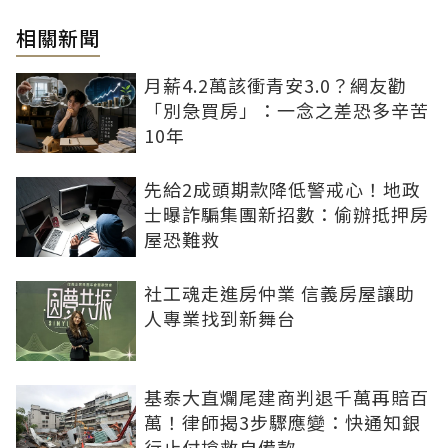
相關新聞
月薪4.2萬該衝青安3.0？網友勸
「別急買房」：一念之差恐多辛苦
10年
先給2成頭期款降低警戒心！地政
士曝詐騙集團新招數：偷辦抵押房
屋恐難救
社工魂走進房仲業 信義房屋讓助
人專業找到新舞台
基泰大直爛尾建商判退千萬再賠百
萬！律師揭3步驟應變：快通知銀
行止付搶救自備款