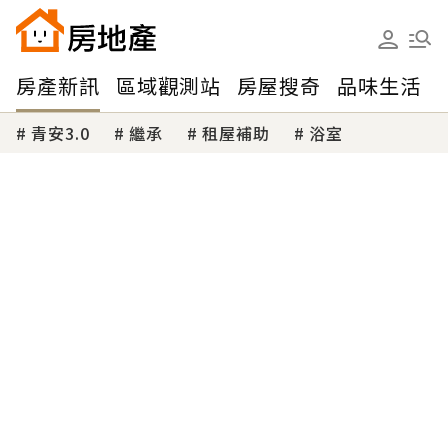
房產新訊
區域觀測站
房屋搜奇
品味生活
青安3.0
繼承
租屋補助
浴室