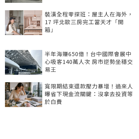
裝潢全程零探班：屋主人在海外，
17 坪北歐三房完工當天才「開
箱」
半年海賺650億！台中國際會展中
心吸客140萬人次 房市逆勢坐穩交
易王
寬限期結束還款壓力暴增！過來人
曝省下現金流關鍵：沒拿去投資等
於白費