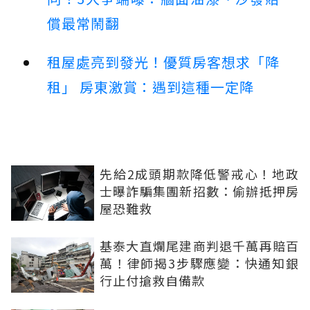
償最常鬧翻
租屋處亮到發光！優質房客想求「降
租」 房東激賞：遇到這種一定降
先給2成頭期款降低警戒心！地政
士曝詐騙集團新招數：偷辦抵押房
屋恐難救
基泰大直爛尾建商判退千萬再賠百
萬！律師揭3步驟應變：快通知銀
行止付搶救自備款