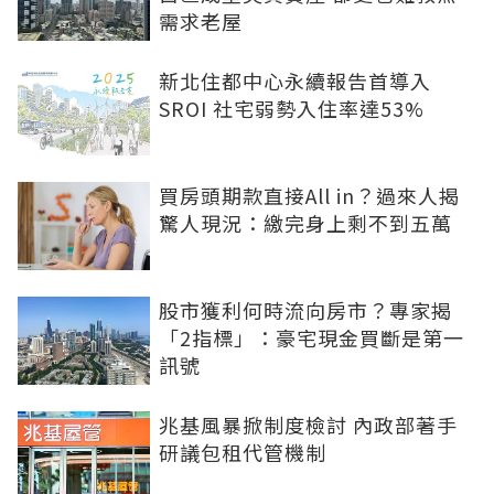
需求老屋
新北住都中心永續報告首導入
SROI 社宅弱勢入住率達53%
買房頭期款直接All in？過來人揭
驚人現況：繳完身上剩不到五萬
股市獲利何時流向房市？專家揭
「2指標」：豪宅現金買斷是第一
訊號
兆基風暴掀制度檢討 內政部著手
研議包租代管機制