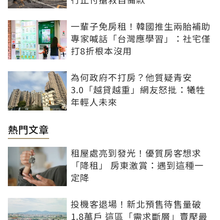
一輩子免房租！韓國推生兩胎補助
專家喊話「台灣應學習」：社宅僅
打8折根本沒用
為何政府不打房？他質疑青安
3.0「越貸越重」網友怒批：犧牲
年輕人未來
熱門文章
租屋處亮到發光！優質房客想求
「降租」 房東激賞：遇到這種一
定降
投機客退場！新北預售待售量破
1.8萬戶 這區「需求斷層」賣壓最