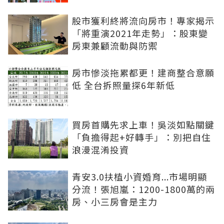
股市獲利終將流向房市！專家揭示
「將重演2021年走勢」：股東變
房東兼顧流動與防禦
房市慘淡拖累都更！建商整合意願
低 全台拆照量探6年新低
買房首購先求上車！吳淡如點關鍵
「負擔得起+好轉手」：別把自住
浪漫混淆投資
青安3.0扶植小資婚育...市場明顯
分流！張旭嵐：1200-1800萬的兩
房、小三房會是主力