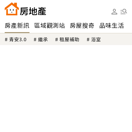
房產新訊
區域觀測站
房屋搜奇
品味生活
青安3.0
繼承
租屋補助
浴室