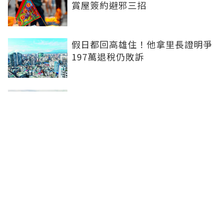
賞屋簽約避邪三招
假日都回高雄住！他拿里長證明爭
197萬退稅仍敗訴
房市快要V轉！小孟老師指「明年
迎突破」：今年下半年是買點...資
金僅暫時被AI吸走
36%境外資金撐日本不動產交易
住宅、飯店及物流躍投資焦點