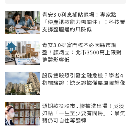
青安3.0利息補貼退場！專家點
「傳產還款能力需關注」：科技業
支撐整體違約風險低
青安3.0排富門檻不必因縣市調
整！顏炳立：北市3500萬上限對
整體影響低
股房雙殺恐引發金融危機？學者4
指標驗證：缺乏證據僅屬風險想像
頭期款投股市...慘被洗出場！吳淡
如點「一生至少要有間房」：景氣
弱仍可自住等翻轉