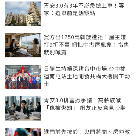
青安3.0有3年不必急搶上車！專
家：選舉前是觀察點
買方出1750萬斡旋遭拒！屋主嫌
打9折不賣 網批中古屋亂象：惜售
就別喊賣
日勝生持續深耕台中市場 台中捷
運南屯站土地開發共構大樓開工動
土
青安3.0排富掀爭議！高薪族喊
「像被懲罰」 網友正反意見吵翻
進門前先按鈴！鬼門將開、房仲教