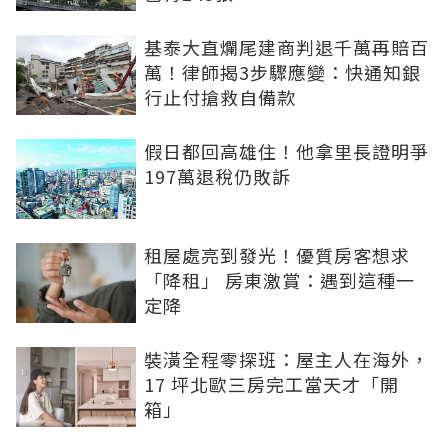
基泰大直爛尾建商判退千萬再賠百
萬！律師揭3步驟應變：快通知銀
行止付搶救自備款
假日都回高雄住！他拿里長證明爭
197萬退稅仍敗訴
租屋處亮到發光！優質房客想求
「降租」 房東激賞：遇到這種一
定降
裝潢全程零探班：屋主人在海外，
17 坪北歐三房完工當天才「開
箱」