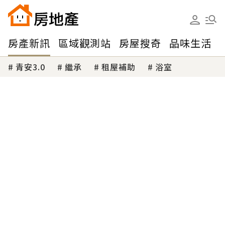
房產新訊
區域觀測站
房屋搜奇
品味生活
青安3.0
繼承
租屋補助
浴室