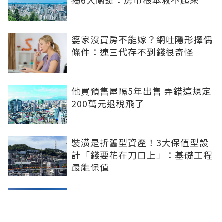
揭6大關鍵：房市根本救不起來
婆家沒買房不能嫁？網吐隱形擇偶
條件：連三代存不到錢很奇怪
他買預售屋隔5年出售 弄錯這規定
200萬元退稅飛了
裝潢是折舊型資產！3大保值型設
計「錢要花在刀口上」：基礎工程
最能保值
第二屋限貸解禁？北市房仲公會：
下半年可期待