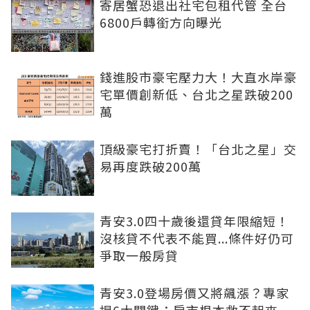
寄居蟹恐退出社宅包租代管 全台
6800戶轉銜方向曝光
錢進股市豪宅壓力大！大直水岸豪
宅單價創新低、台北之星跌破200
萬
頂級豪宅打折賣！「台北之星」交
易再度跌破200萬
青安3.0四十歲後還貸年限縮短！
沒核貸不代表不能買...條件好仍可
爭取一般房貸
青安3.0登場房價又將飆漲？專家