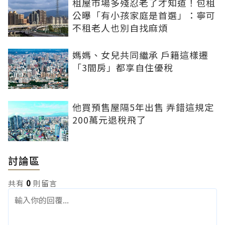
租屋市場多殘忍老了才知道！包租
公曝「有小孩家庭是首選」：寧可
不租老人也別自找麻煩
媽媽、女兒共同繼承 戶籍這樣遷
「3間房」都享自住優稅
他買預售屋隔5年出售 弄錯這規定
200萬元退稅飛了
討論區
共有
0
則留言