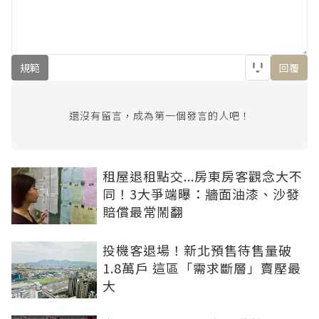
規範
回覆
還沒有留言，成為第一個發言的人吧！
租屋退租點交...房東房客觀念大不
同！3大爭端曝：牆面油漆、沙發
賠償最常鬧翻
投機客退場！新北預售待售量破
1.8萬戶 這區「需求斷層」賣壓最
大