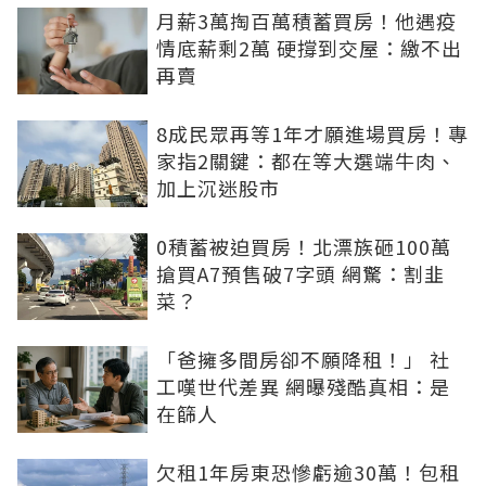
月薪3萬掏百萬積蓄買房！他遇疫
情底薪剩2萬 硬撐到交屋：繳不出
再賣
8成民眾再等1年才願進場買房！專
家指2關鍵：都在等大選端牛肉、
加上沉迷股市
0積蓄被迫買房！北漂族砸100萬
搶買A7預售破7字頭 網驚：割韭
菜？
「爸擁多間房卻不願降租！」 社
工嘆世代差異 網曝殘酷真相：是
在篩人
欠租1年房東恐慘虧逾30萬！包租