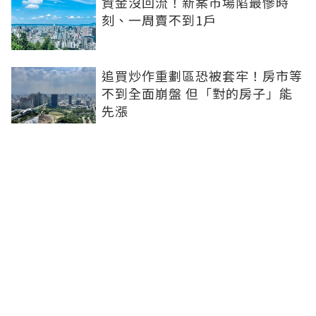
資金沒回流！新案市場陷最慘時
刻、一周賣不到1戶
追買炒作重劃區恐被套牢！房市等
不到全面崩盤 但「對的房子」能
先漲