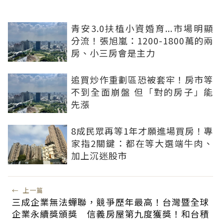
青安3.0扶植小資婚育...市場明顯
分流！張旭嵐：1200-1800萬的兩
房、小三房會是主力
追買炒作重劃區恐被套牢！房市等
不到全面崩盤 但「對的房子」能
先漲
8成民眾再等1年才願進場買房！專
家指2關鍵：都在等大選端牛肉、
加上沉迷股市
←
上一篇
三成企業無法蟬聯，競爭歷年最高！台灣暨全球
企業永續獎頒獎 信義房屋第九度獲獎！和台積