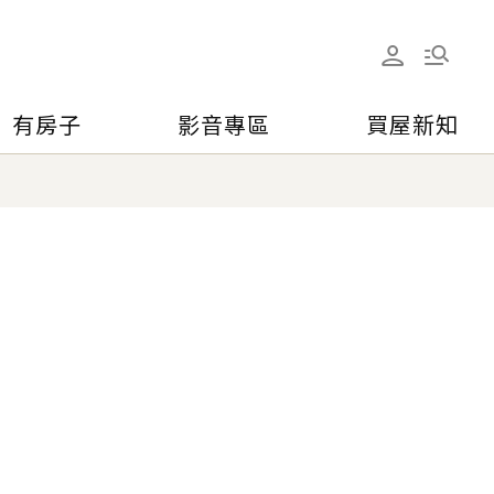
有房子
影音專區
買屋新知