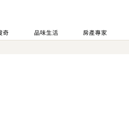
搜奇
品味生活
房產專家