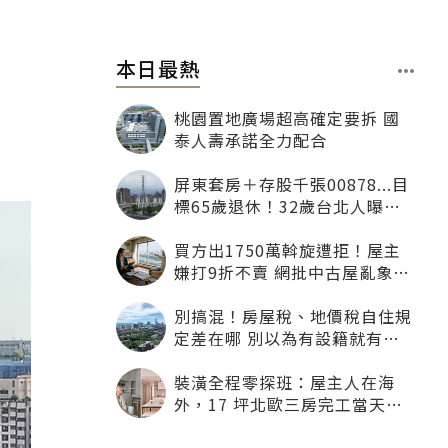
本日最熱
桃園置地廣場超高確定要拆 國
泰人壽承諾全力配合
屏東套房＋存股千張00878...目
標65歲退休！32歲台北人曝：
現在已有243張
買方出1750萬斡旋遭拒！屋主
嫌打9折不賣 網批中古屋亂象：
惜售就別喊賣
別搞混！房屋稅、地價稅自住規
定差在哪 別以為有設籍就有優
惠
裝潢全程零探班：屋主人在海
外，17 坪北歐三房完工當天才
「開箱」