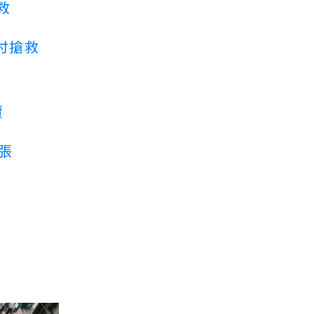
救
付搶救
賣
3張