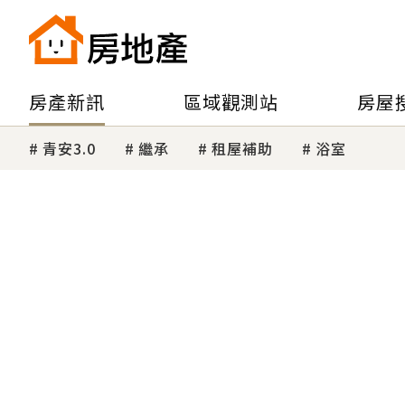
房產新訊
區域觀測站
房屋
青安3.0
繼承
租屋補助
浴室