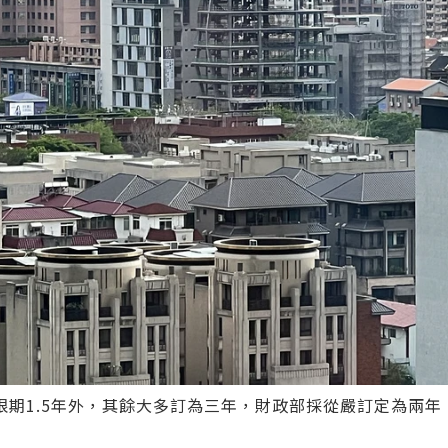
期1.5年外，其餘大多訂為三年，財政部採從嚴訂定為兩年