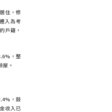
居住，修
遷入為考
的戶籍，
.6%，整
餘屋。
.4%，鼓
金收入已