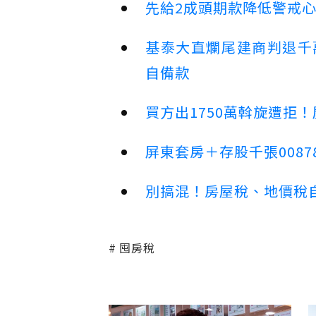
先給2成頭期款降低警戒
基泰大直爛尾建商判退千
自備款
買方出1750萬斡旋遭拒
屏東套房＋存股千張00878
別搞混！房屋稅、地價稅
囤房稅