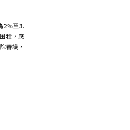
2%至3.
入囤積，應
法院審議，