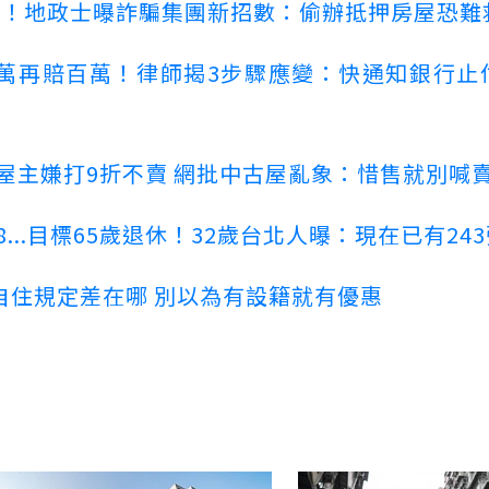
心！地政士曝詐騙集團新招數：偷辦抵押房屋恐難
萬再賠百萬！律師揭3步驟應變：快通知銀行止
！屋主嫌打9折不賣 網批中古屋亂象：惜售就別喊
...目標65歲退休！32歲台北人曝：現在已有24
自住規定差在哪 別以為有設籍就有優惠