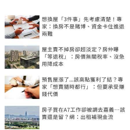
想換屋「3件事」先考慮清楚！專
家：換房不是賭博、資金卡住進退
兩難
屋主賣不掉房卻超淡定？房仲曝
「等退稅」：房價無關稅率、沒急
用降成本
預售屋漲了...該高點獲利了結？專
家「想賣隨時都行」：但要承受賺
錢代價
房子買在A7工作卻被調去嘉義…該
賣還是留？網：出租補現金流