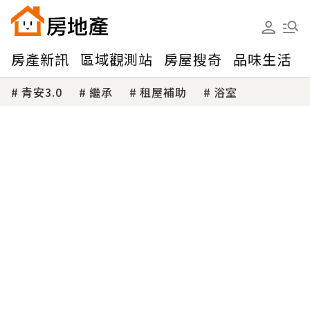
房產新訊
區域觀測站
房屋搜奇
品味生活
青安3.0
繼承
租屋補助
浴室