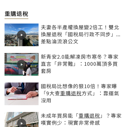
重購退稅
夫妻各半產權換屋變2倍工！雙北
換屋退稅「國稅局行政不同步」...
差點淪流浪公文
新青安2.0能解凍房市寒冬？專家
直言「非常難」：1000萬頂多買
套房
國稅局比想像的狠10倍！專家曝
「9大查
重購退稅
方式」：靠運氣
沒用
未成年買房能「
重購退稅
」？專家
嘆實例少：現實非常骨感