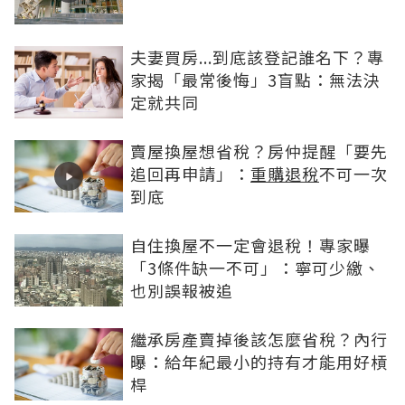
夫妻買房...到底該登記誰名下？專
家揭「最常後悔」3盲點：無法決
定就共同
賣屋換屋想省稅？房仲提醒「要先
追回再申請」：
重購退稅
不可一次
到底
自住換屋不一定會退稅！專家曝
「3條件缺一不可」：寧可少繳、
也別誤報被追
繼承房產賣掉後該怎麼省稅？內行
曝：給年紀最小的持有才能用好槓
桿