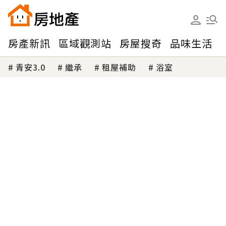
房產新訊
區域觀測站
房屋搜奇
品味生活
青安3.0
繼承
租屋補助
浴室