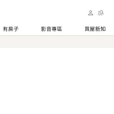
有房子
影音專區
買屋新知