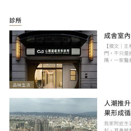
診所
成舍室內
【撰文｜王
門，不只是
隅，一家醫
品味生活
人潮推升
果形成循
我家附近生
科、耳鼻喉