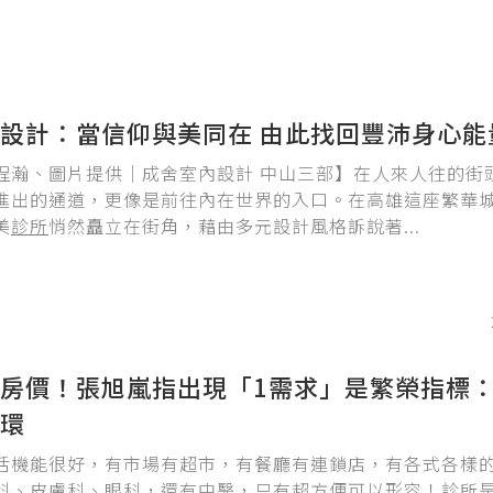
設計：當信仰與美同在 由此找回豐沛身心能
程瀚、圖片提供｜成舍室內設計 中山三部】在人來人往的街
進出的通道，更像是前往內在世界的入口。在高雄這座繁華
美
診所
悄然矗立在街角，藉由多元設計風格訴說著...
房價！張旭嵐指出現「1需求」是繁榮指標
環
活機能很好，有市場有超市，有餐廳有連鎖店，有各式各樣
科、皮膚科、眼科，還有中醫，只有超方便可以形容！
診所