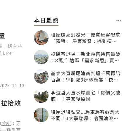
本日最熱
量
租屋處亮到發光！優質房客想求
「降租」 房東激賞：遇到這種
頭，總有些
一定降
城市的一
投機客退場！新北預售待售量破
1.8萬戶 這區「需求斷層」賣壓
最大
基泰大直爛尾建商判退千萬再賠
百萬！律師揭3步驟應變：快通
知銀行止付搶救自備款
2025-11-13
李遠哲大直水岸豪宅「房價又破
底」！專家曝原因
：拉抬效
租屋退租點交...房東房客觀念大
不同！3大爭端曝：牆面油漆、
的
診所
：牙
沙發賠償最常鬧翻
是一種重要