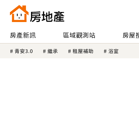
房產新訊
區域觀測站
房屋
青安3.0
繼承
租屋補助
浴室