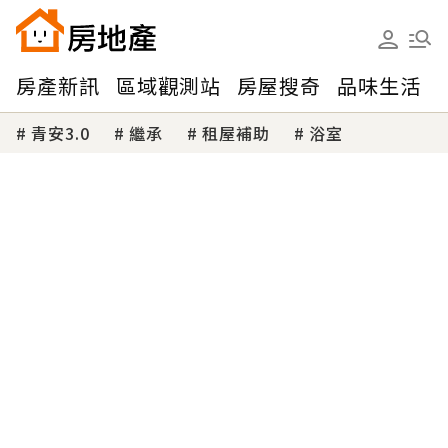
房產新訊
區域觀測站
房屋搜奇
品味生活
青安3.0
繼承
租屋補助
浴室