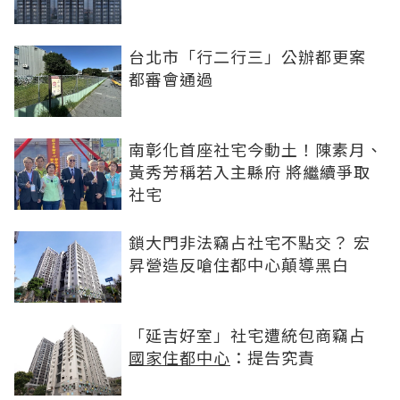
台北市「行二行三」公辦都更案
都審會通過
南彰化首座社宅今動土！陳素月、
黃秀芳稱若入主縣府 將繼續爭取
社宅
鎖大門非法竊占社宅不點交？ 宏
昇營造反嗆住都中心顛導黑白
「延吉好室」社宅遭統包商竊占
國家住都中心
：提告究責