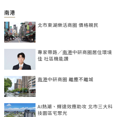
南港
北市東湖樂活商圈 價格親民
專家帶路／
南港
中研商圈居住環境
佳 社區機能讚
南港
中研商圈 離塵不離城
AI熱潮、輝達效應助攻 北市三大科
技園區宅聚光