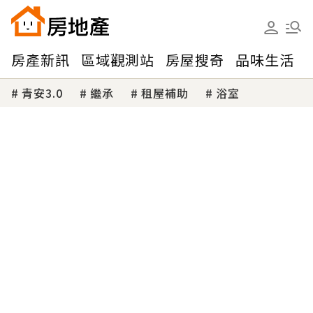
房產新訊
區域觀測站
房屋搜奇
品味生活
青安3.0
繼承
租屋補助
浴室