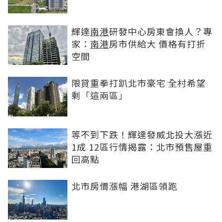
輝達
南港
研發中心房東會換人？專
家：
南港
房市供給大 價格有打折
空間
限貸重拳打趴北市豪宅 全村希望
剩「這兩區」
等不到下跌！輝達發威北投大漲近
1成 12區行情揭露：北市預售屋重
回高點
北市房價漲幅 港湖區領跑