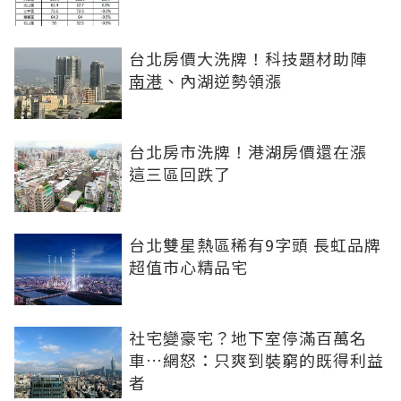
台北房價大洗牌！科技題材助陣
南港
、內湖逆勢領漲
台北房市洗牌！港湖房價還在漲
這三區回跌了
台北雙星熱區稀有9字頭 長虹品牌
超值市心精品宅
社宅變豪宅？地下室停滿百萬名
車…網怒：只爽到裝窮的既得利益
者