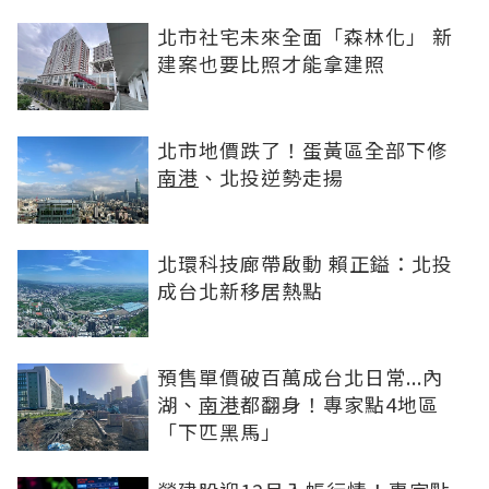
北市社宅未來全面「森林化」 新
建案也要比照才能拿建照
北市地價跌了！蛋黃區全部下修
南港
、北投逆勢走揚
北環科技廊帶啟動 賴正鎰：北投
成台北新移居熱點
預售單價破百萬成台北日常...內
湖、
南港
都翻身！專家點4地區
「下匹黑馬」