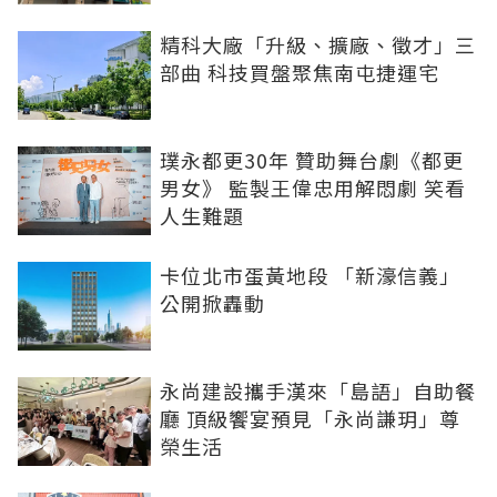
精科大廠「升級、擴廠、徵才」三
部曲 科技買盤聚焦南屯捷運宅
璞永都更30年 贊助舞台劇《都更
男女》 監製王偉忠用解悶劇 笑看
人生難題
卡位北市蛋黃地段 「新濠信義」
公開掀轟動
永尚建設攜手漢來「島語」自助餐
廳 頂級饗宴預見「永尚謙玥」尊
榮生活