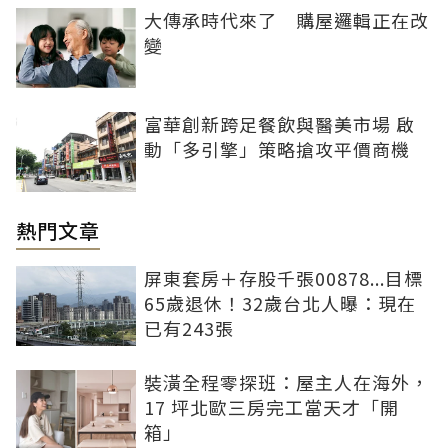
大傳承時代來了 購屋邏輯正在改
變
富華創新跨足餐飲與醫美市場 啟
動「多引擎」策略搶攻平價商機
熱門文章
屏東套房＋存股千張00878...目標
65歲退休！32歲台北人曝：現在
已有243張
裝潢全程零探班：屋主人在海外，
17 坪北歐三房完工當天才「開
箱」