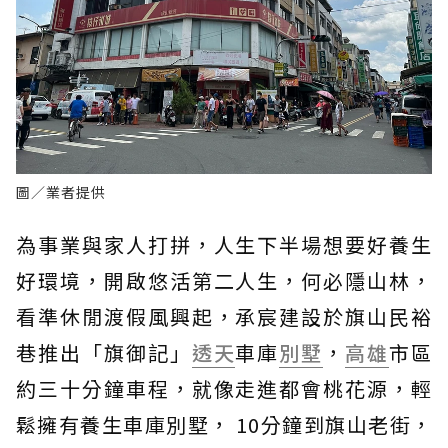
圖／業者提供
為事業與家人打拼，人生下半場想要好養生
好環境，開啟悠活第二人生，何必隱山林，
看準休閒渡假風興起，承宸建設於旗山民裕
巷推出「旗御記」
透天
車庫
別墅
，
高雄
市區
約三十分鐘車程，就像走進都會桃花源，輕
鬆擁有養生車庫別墅， 10分鐘到旗山老街，