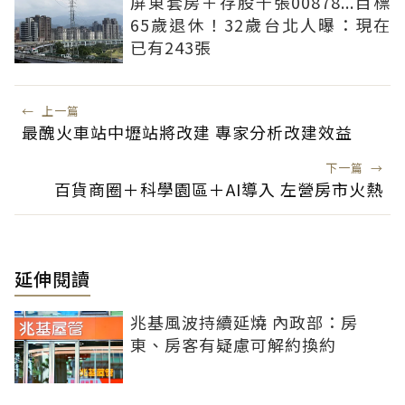
屏東套房＋存股千張00878...目標
65歲退休！32歲台北人曝：現在
已有243張
←
上一篇
最醜火車站中壢站將改建 專家分析改建效益
下一篇
→
百貨商圈＋科學園區＋AI導入 左營房市火熱
延伸閱讀
兆基風波持續延燒 內政部：房
東、房客有疑慮可解約換約