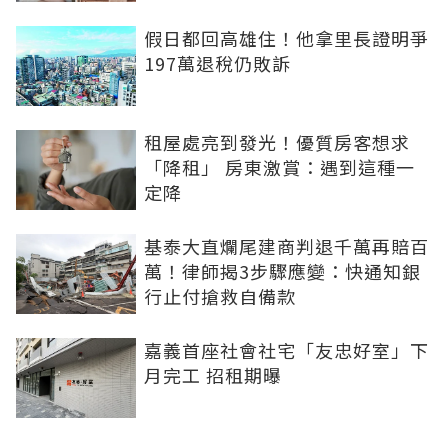
假日都回高雄住！他拿里長證明爭
197萬退稅仍敗訴
租屋處亮到發光！優質房客想求
「降租」 房東激賞：遇到這種一
定降
基泰大直爛尾建商判退千萬再賠百
萬！律師揭3步驟應變：快通知銀
行止付搶救自備款
嘉義首座社會社宅「友忠好室」下
月完工 招租期曝