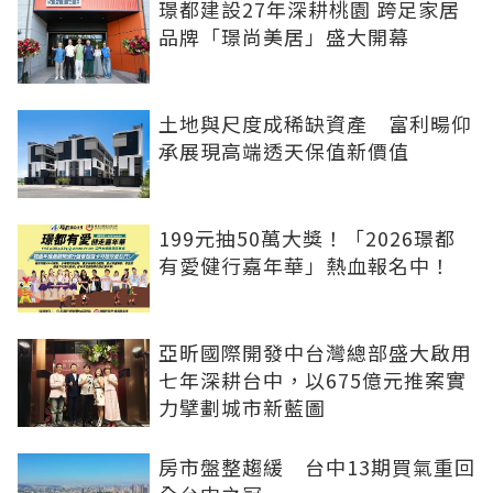
璟都建設27年深耕桃園 跨足家居
品牌「璟尚美居」盛大開幕
土地與尺度成稀缺資產 富利暘仰
承展現高端透天保值新價值
199元抽50萬大獎！「2026璟都
有愛健行嘉年華」熱血報名中！
亞昕國際開發中台灣總部盛大啟用
七年深耕台中，以675億元推案實
力擘劃城市新藍圖
房市盤整趨緩 台中13期買氣重回