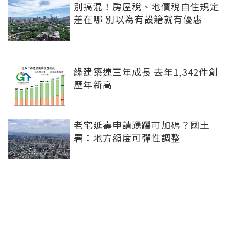
別搞混！房屋稅、地價稅自住規定
差在哪 別以為有設籍就有優惠
綠建築連三年成長 去年1,342件創
歷年新高
老宅延壽申請踴躍可加碼？國土
署：地方額度可彈性調整