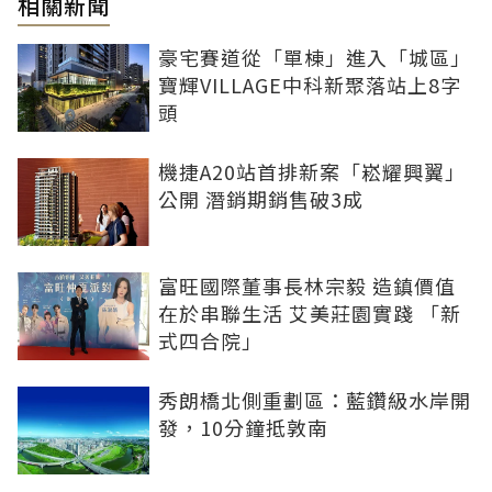
相關新聞
豪宅賽道從「單棟」進入「城區」
寶輝VILLAGE中科新聚落站上8字
頭
機捷A20站首排新案「崧耀興翼」
公開 潛銷期銷售破3成
富旺國際董事長林宗毅 造鎮價值
在於串聯生活 艾美莊園實踐 「新
式四合院」
秀朗橋北側重劃區：藍鑽級水岸開
發，10分鐘抵敦南