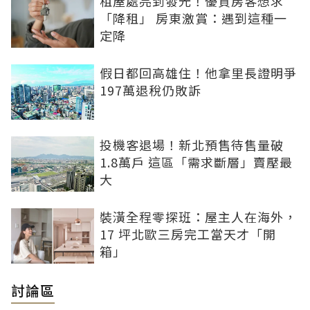
租屋處亮到發光！優質房客想求
「降租」 房東激賞：遇到這種一
定降
假日都回高雄住！他拿里長證明爭
197萬退稅仍敗訴
投機客退場！新北預售待售量破
1.8萬戶 這區「需求斷層」賣壓最
大
裝潢全程零探班：屋主人在海外，
17 坪北歐三房完工當天才「開
箱」
討論區