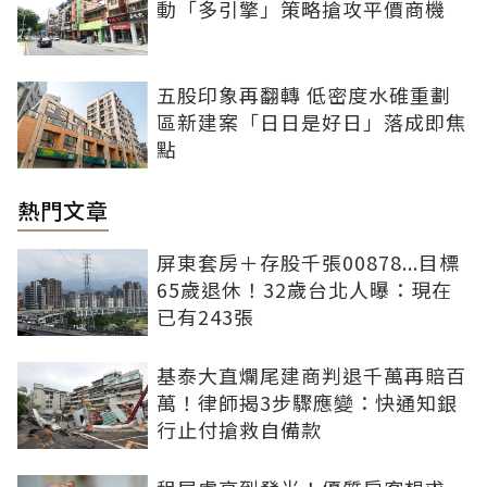
動「多引擎」策略搶攻平價商機
五股印象再翻轉 低密度水碓重劃
區新建案「日日是好日」落成即焦
點
熱門文章
屏東套房＋存股千張00878...目標
65歲退休！32歲台北人曝：現在
已有243張
基泰大直爛尾建商判退千萬再賠百
萬！律師揭3步驟應變：快通知銀
行止付搶救自備款