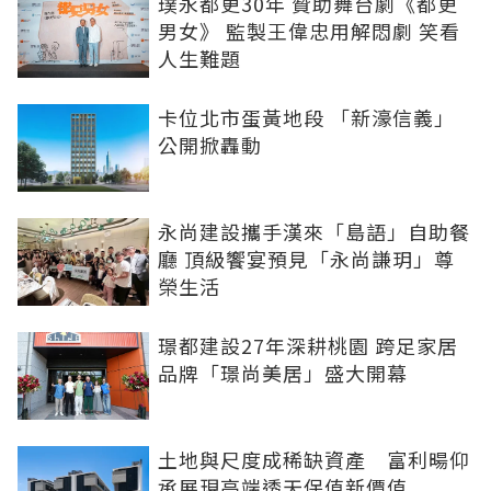
璞永都更30年 贊助舞台劇《都更
男女》 監製王偉忠用解悶劇 笑看
人生難題
卡位北市蛋黃地段 「新濠信義」
公開掀轟動
永尚建設攜手漢來「島語」自助餐
廳 頂級饗宴預見「永尚謙玥」尊
榮生活
璟都建設27年深耕桃園 跨足家居
品牌「璟尚美居」盛大開幕
土地與尺度成稀缺資產 富利暘仰
承展現高端透天保值新價值