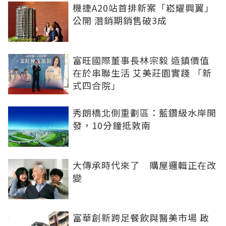
機捷A20站首排新案「崧耀興翼」
公開 潛銷期銷售破3成
富旺國際董事長林宗毅 造鎮價值
在於串聯生活 艾美莊園實踐 「新
式四合院」
秀朗橋北側重劃區：藍鑽級水岸開
發，10分鐘抵敦南
大傳承時代來了 購屋邏輯正在改
變
富華創新跨足餐飲與醫美市場 啟