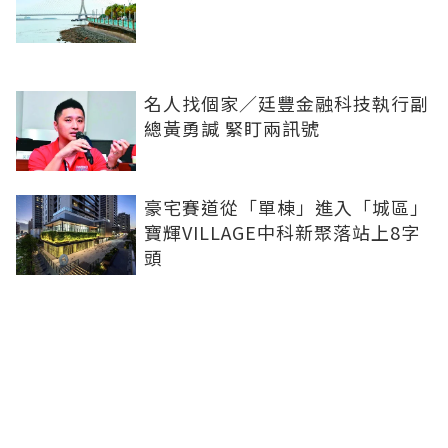
名人找個家／廷豐金融科技執行副
總黃勇諴 緊盯兩訊號
豪宅賽道從「單棟」進入「城區」
寶輝VILLAGE中科新聚落站上8字
頭