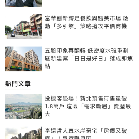
富華創新跨足餐飲與醫美市場 啟
動「多引擎」策略搶攻平價商機
五股印象再翻轉 低密度水碓重劃
區新建案「日日是好日」落成即焦
點
熱門文章
投機客退場！新北預售待售量破
1.8萬戶 這區「需求斷層」賣壓最
大
李遠哲大直水岸豪宅「房價又破
底」！專家曝原因