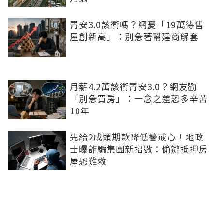
青安3.0該衝嗎？網憂「19萬待售
屋創新高」：別急著幫建商解套
月薪4.2萬該衝青安3.0？網友勸
「別急買房」：一念之差恐多辛苦
10年
先給2成頭期款降低警戒心！地政
士曝詐騙集團新招數：偷辦抵押房
屋恐難救