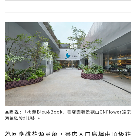
▲圖說 : 「桃源Bleu&Book」書店園藝景觀由CNFlower凌宗
湧總監設計規劃。
為回應桃花源意象，書店入口廣場由頂級花