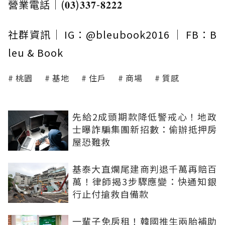
營業電話｜(𝟎𝟑)𝟑𝟑𝟕-𝟖𝟐𝟐𝟐
社群資訊｜ IG：@bleubook2016 ｜ FB：B
leu & Book
桃園
基地
住戶
商場
質感
先給2成頭期款降低警戒心！地政
士曝詐騙集團新招數：偷辦抵押房
屋恐難救
基泰大直爛尾建商判退千萬再賠百
萬！律師揭3步驟應變：快通知銀
行止付搶救自備款
一輩子免房租！韓國推生兩胎補助