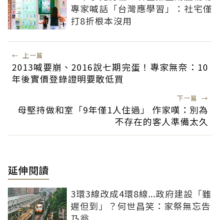
專家喊話「台灣應學習」：社宅僅
打8折根本沒用
←
上一篇
2013喊要崩、2016說七期完蛋！專家無奈：10
年後實價登錄證明要敢低買
下一篇
→
母堅持做和室「9年僅1人住過」 作家嘆：別為
不存在的客人準備太久
延伸閱讀
3環3線改成4環8線...政府建設「雖
遲但到」？何世昌笑：家祭無忘告
乃翁