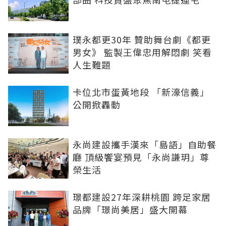
璞永都更30年 贊助舞台劇《都更
男女》 監製王偉忠用解悶劇 笑看
人生難題
卡位北市蛋黃地段 「新濠信義」
公開掀轟動
永尚建設攜手漢來「島語」自助餐
廳 頂級饗宴預見「永尚謙玥」尊
榮生活
璟都建設27年深耕桃園 跨足家居
品牌「璟尚美居」盛大開幕