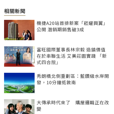
相關新聞
機捷A20站首排新案「崧耀興翼」
公開 潛銷期銷售破3成
富旺國際董事長林宗毅 造鎮價值
在於串聯生活 艾美莊園實踐 「新
式四合院」
秀朗橋北側重劃區：藍鑽級水岸開
發，10分鐘抵敦南
大傳承時代來了 購屋邏輯正在改
變