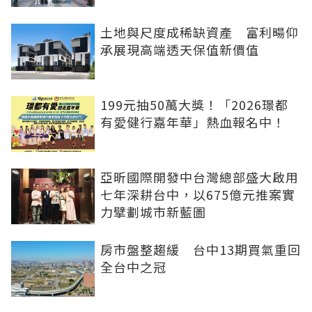
土地與尺度成稀缺資產 富利暘仰
承展現高端透天保值新價值
199元抽50萬大獎！「2026璟都
有愛健行嘉年華」熱血報名中！
亞昕國際開發中台灣總部盛大啟用
七年深耕台中，以675億元推案實
力擘劃城市新藍圖
房市盤整趨緩 台中13期買氣重回
全台中之冠