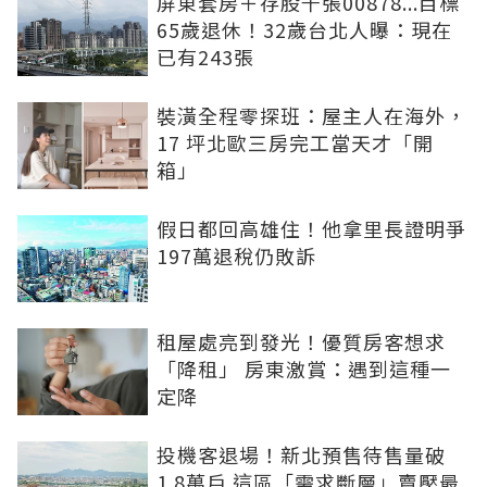
屏東套房＋存股千張00878...目標
65歲退休！32歲台北人曝：現在
已有243張
裝潢全程零探班：屋主人在海外，
17 坪北歐三房完工當天才「開
箱」
假日都回高雄住！他拿里長證明爭
197萬退稅仍敗訴
租屋處亮到發光！優質房客想求
「降租」 房東激賞：遇到這種一
定降
投機客退場！新北預售待售量破
1.8萬戶 這區「需求斷層」賣壓最