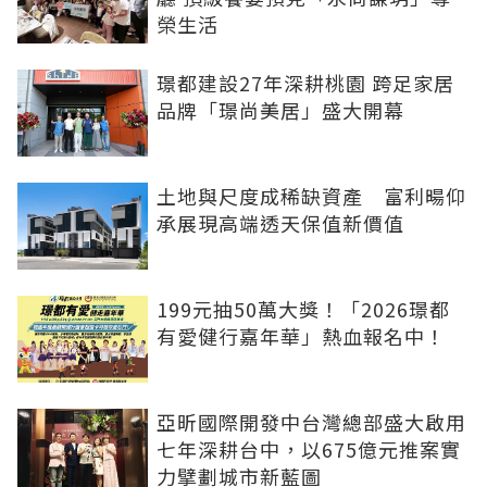
榮生活
璟都建設27年深耕桃園 跨足家居
品牌「璟尚美居」盛大開幕
土地與尺度成稀缺資產 富利暘仰
承展現高端透天保值新價值
199元抽50萬大獎！「2026璟都
有愛健行嘉年華」熱血報名中！
亞昕國際開發中台灣總部盛大啟用
七年深耕台中，以675億元推案實
力擘劃城市新藍圖