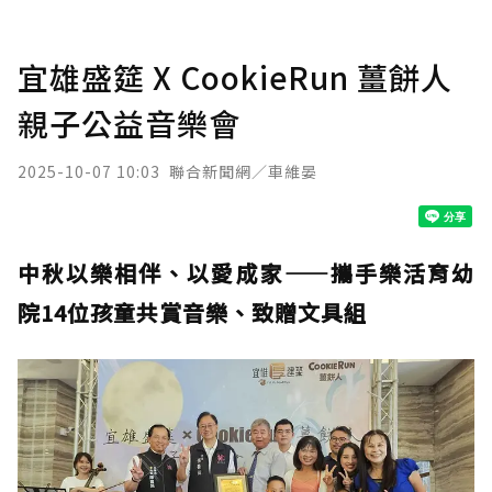
宜雄盛筵 X CookieRun 薑餅人
親子公益音樂會
2025-10-07 10:03
聯合新聞網／車維晏
中秋以樂相伴、以愛成家——攜手樂活育幼
院14位孩童共賞音樂、致贈文具組