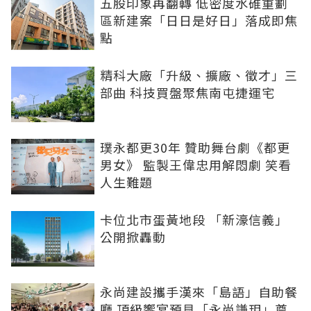
五股印象再翻轉 低密度水碓重劃
區新建案「日日是好日」落成即焦
點
精科大廠「升級、擴廠、徵才」三
部曲 科技買盤聚焦南屯捷運宅
璞永都更30年 贊助舞台劇《都更
男女》 監製王偉忠用解悶劇 笑看
人生難題
卡位北市蛋黃地段 「新濠信義」
公開掀轟動
永尚建設攜手漢來「島語」自助餐
廳 頂級饗宴預見「永尚謙玥」尊