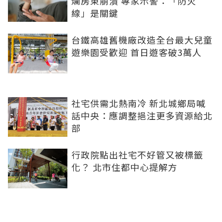
爛房東崩潰 專家示警：「防火
線」是關鍵
台鐵高雄舊機廠改造全台最大兒童
遊樂園受歡迎 首日遊客破3萬人
社宅供需北熱南冷 新北城鄉局喊
話中央：應調整挹注更多資源給北
部
行政院點出社宅不好管又被標籤
化？ 北市住都中心提解方