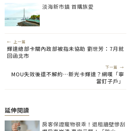
淡海新市鎮 首購族愛
←
上一篇
輝達總部卡關內政部被指未協助 劉世芳：7月就
回函北市
下一篇
→
MOU失效後還不解約…新光卡輝達？網嘆「寧
當釘子戶」
延伸閱讀
房客保證寵物很乖！退租牆壁慘刮