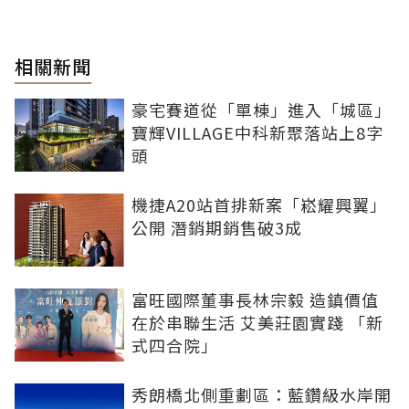
相關新聞
豪宅賽道從「單棟」進入「城區」
寶輝VILLAGE中科新聚落站上8字
頭
機捷A20站首排新案「崧耀興翼」
公開 潛銷期銷售破3成
富旺國際董事長林宗毅 造鎮價值
在於串聯生活 艾美莊園實踐 「新
式四合院」
秀朗橋北側重劃區：藍鑽級水岸開