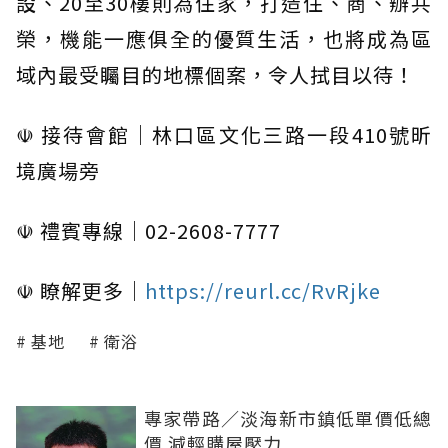
設、20至30樓則為住家，打造住、商、辦共
榮，機能一應俱全的優質生活，也將成為區
域內最受矚目的地標個案，令人拭目以待！
☫ 接待會館｜林口區文化三路一段410號昕
境廣場旁
☫ 禮賓專線｜02-2608-7777
☫ 瞭解更多｜
https://reurl.cc/RvRjke
基地
衛浴
專家帶路／淡海新市鎮低單價低總
價 減輕購屋壓力