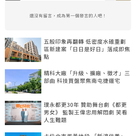
還沒有留言，成為第一個發言的人吧！
五股印象再翻轉 低密度水碓重劃
區新建案「日日是好日」落成即焦
點
精科大廠「升級、擴廠、徵才」三
部曲 科技買盤聚焦南屯捷運宅
璞永都更30年 贊助舞台劇《都更
男女》 監製王偉忠用解悶劇 笑看
人生難題