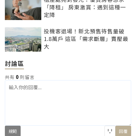
「降租」 房東激賞：遇到這種一
定降
投機客退場！新北預售待售量破
1.8萬戶 這區「需求斷層」賣壓最
大
討論區
共有
0
則留言
規範
回覆