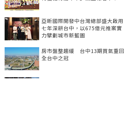
亞昕國際開發中台灣總部盛大啟用
七年深耕台中，以675億元推案實
力擘劃城市新藍圖
房市盤整趨緩 台中13期買氣重回
全台中之冠
不賣股也能買房 富宇「學森」輕
付款卡位竹科
全球頂奢品牌，為何集體押注溫哥
華西區？ 從 Oakridge Park 看溫
哥華西區的資產價值