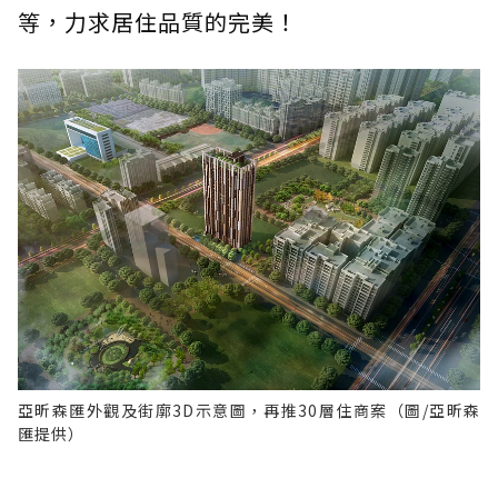
等，力求居住品質的完美！
亞昕森匯外觀及街廓3D示意圖，再推30層住商案（圖/亞昕森
匯提供）