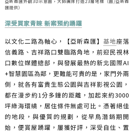
亞昕森匯外觀3D示意圖，大師團隊打造23層地標（圖/亞昕森
匯提供）
深受買家青睞 新案預約踴躍
以文化二路為軸心，【亞昕森匯】
基地
座落
信義路、吉祥路口雙臨路角地，前迎民視林
口數位媒體總部，與發展最熱的新北國際AI
+智慧園區為鄰，更難能可貴的是，家門外兩
側，就各有富貴生態公園與吉祥影視公園，
都在漫步約1分多鐘的距離，加起來約3000
坪綠海環繞，居住條件無處可比。憑著絕佳
的地段，與優質的規劃，從早鳥潛銷期開
始，便賞屋踴躍，屢獲好評，深受自住、置