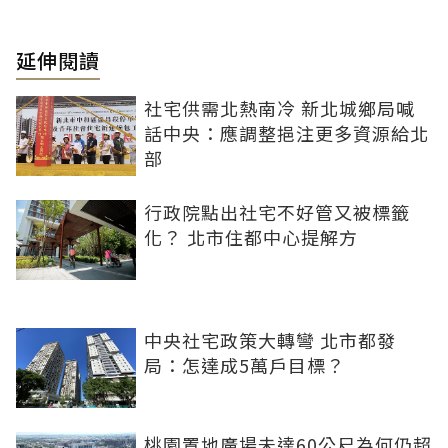
延伸閱讀
社宅供需北熱南冷 新北城鄉局喊
話中央：應調整挹注更多資源給北
部
行政院點出社宅不好管又被標籤
化？ 北市住都中心提解方
中央社宅政策大轉彎 北市都發
局：怎達成5萬戶目標？
桃園置地廣場未達60公尺為何仍超