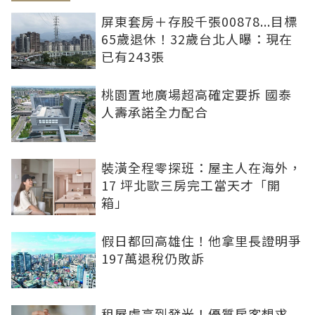
屏東套房＋存股千張00878...目標
65歲退休！32歲台北人曝：現在
已有243張
桃園置地廣場超高確定要拆 國泰
人壽承諾全力配合
裝潢全程零探班：屋主人在海外，
17 坪北歐三房完工當天才「開
箱」
假日都回高雄住！他拿里長證明爭
197萬退稅仍敗訴
租屋處亮到發光！優質房客想求