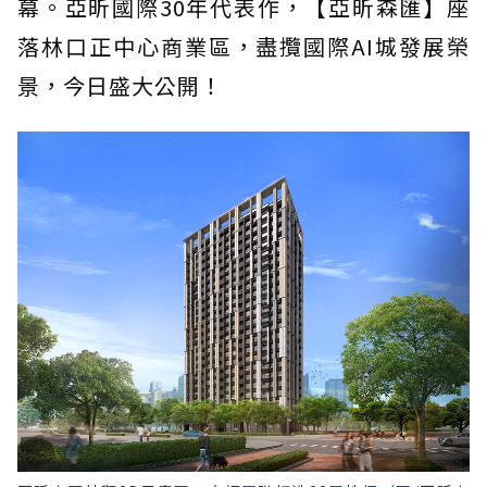
幕。亞昕國際30年代表作，【亞昕森匯】座
落林口正中心商業區，盡攬國際AI城發展榮
景，今日盛大公開！