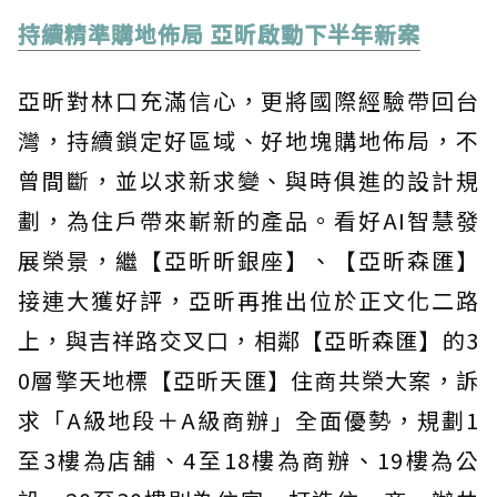
持續精準購地佈局 亞昕啟動下半年新案
亞昕對林口充滿信心，更將國際經驗帶回台
灣，持續鎖定好區域、好地塊購地佈局，不
曾間斷，並以求新求變、與時俱進的設計規
劃，為住戶帶來嶄新的產品。看好AI智慧發
展榮景，繼【亞昕昕銀座】、【亞昕森匯】
接連大獲好評，亞昕再推出位於正文化二路
上，與吉祥路交叉口，相鄰【亞昕森匯】的3
0層擎天地標【亞昕天匯】住商共榮大案，訴
求「A級地段＋A級商辦」全面優勢，規劃1
至3樓為店舖、4至18樓為商辦、19樓為公