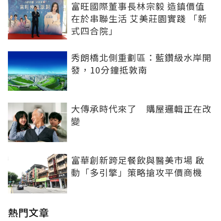
富旺國際董事長林宗毅 造鎮價值
在於串聯生活 艾美莊園實踐 「新
式四合院」
秀朗橋北側重劃區：藍鑽級水岸開
發，10分鐘抵敦南
大傳承時代來了 購屋邏輯正在改
變
富華創新跨足餐飲與醫美市場 啟
動「多引擎」策略搶攻平價商機
熱門文章