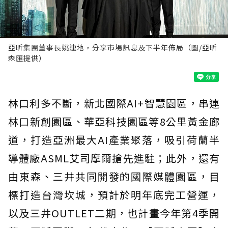
亞昕集團董事長姚連地，分享市場訊息及下半年佈局（圖/亞昕
森匯提供）
林口利多不斷，新北國際AI+智慧園區，串連
林口新創園區、華亞科技園區等8公里黃金廊
道，打造亞洲最大AI產業聚落，吸引荷蘭半
導體廠ASML艾司摩爾搶先進駐；此外，還有
由東森、三井共同開發的國際媒體園區，目
標打造台灣坎城，預計於明年底完工營運，
以及三井OUTLET二期，也計畫今年第4季開