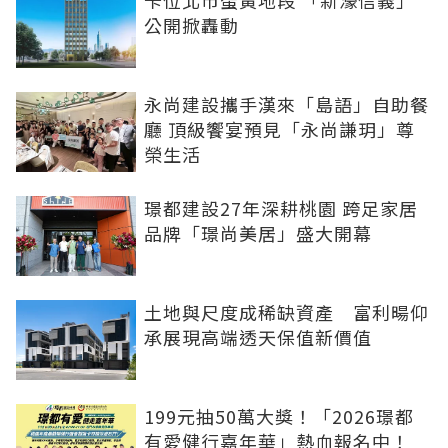
卡位北市蛋黃地段 「新濠信義」
公開掀轟動
永尚建設攜手漢來「島語」自助餐
廳 頂級饗宴預見「永尚謙玥」尊
榮生活
璟都建設27年深耕桃園 跨足家居
品牌「璟尚美居」盛大開幕
土地與尺度成稀缺資產 富利暘仰
承展現高端透天保值新價值
199元抽50萬大獎！「2026璟都
有愛健行嘉年華」熱血報名中！