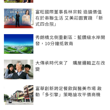
富旺國際董事長林宗毅 造鎮價值
在於串聯生活 艾美莊園實踐 「新
式四合院」
秀朗橋北側重劃區：藍鑽級水岸開
發，10分鐘抵敦南
大傳承時代來了 購屋邏輯正在改
變
富華創新跨足餐飲與醫美市場 啟
動「多引擎」策略搶攻平價商機