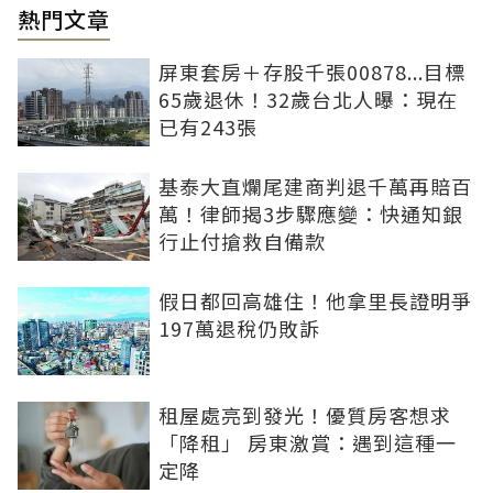
熱門文章
屏東套房＋存股千張00878...目標
65歲退休！32歲台北人曝：現在
已有243張
基泰大直爛尾建商判退千萬再賠百
萬！律師揭3步驟應變：快通知銀
行止付搶救自備款
假日都回高雄住！他拿里長證明爭
197萬退稅仍敗訴
租屋處亮到發光！優質房客想求
「降租」 房東激賞：遇到這種一
定降