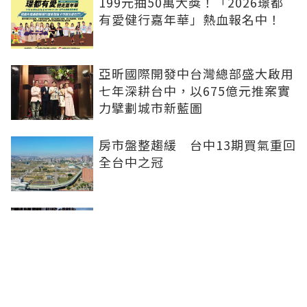
199元抽50萬大獎！「2026璟都
有愛健行嘉年華」熱血報名中！
亞昕國際開發中台灣總部盛大啟用
七年深耕台中，以675億元推案實
力擘劃城市新藍圖
房市盤整趨緩 台中13期買氣重回
全台中之冠
不賣股也能買房 富宇「學森」輕
付款卡位竹科
全球頂奢品牌，為何集體押注溫哥
華西區？ 從 Oakridge Park 看溫