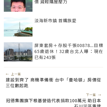
價 減輕購屋壓力
淡海新市鎮 首購族愛
屏東套房＋存股千張00878...目標
65歲退休！32歲台北人曝：現在
已有243張
←
上一篇
建設到齊了 商機準備衝 台中「曼哈頓」房價從
三位數起跑
下一篇
→
冠德集團旗下根基營造代表捐款100萬元 助日本
石川災區重建