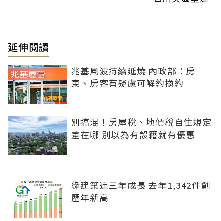
延伸閱讀
兆基風波持續延燒 內政部：房
東、房客有疑慮可解約換約
別搞混！房屋稅、地價稅自住規定
差在哪 別以為有設籍就有優惠
綠建築連三年成長 去年1,342件創
歷年新高