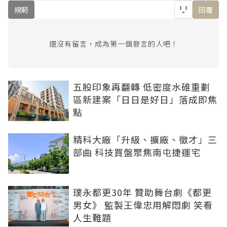
規範
回覆
還沒有留言，成為第一個發言的人吧！
五股印象再翻轉 低密度水碓重劃
區新建案「日日是好日」落成即焦
點
精科大廠「升級、擴廠、徵才」三
部曲 科技買盤聚焦南屯捷運宅
璞永都更30年 贊助舞台劇《都更
男女》 監製王偉忠用解悶劇 笑看
人生難題