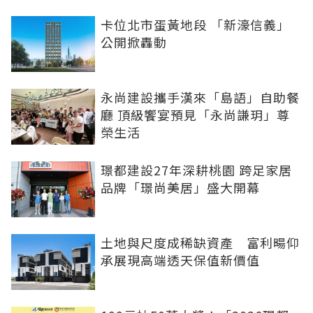
卡位北市蛋黃地段 「新濠信義」
公開掀轟動
永尚建設攜手漢來「島語」自助餐
廳 頂級饗宴預見「永尚謙玥」尊
榮生活
璟都建設27年深耕桃園 跨足家居
品牌「璟尚美居」盛大開幕
土地與尺度成稀缺資產 富利暘仰
承展現高端透天保值新價值