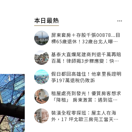
本日最熱
屏東套房＋存股千張00878...目
標65歲退休！32歲台北人曝：
現在已有243張
基泰大直爛尾建商判退千萬再賠
百萬！律師揭3步驟應變：快通
知銀行止付搶救自備款
假日都回高雄住！他拿里長證明
爭197萬退稅仍敗訴
租屋處亮到發光！優質房客想求
「降租」 房東激賞：遇到這種
一定降
裝潢全程零探班：屋主人在海
外，17 坪北歐三房完工當天才
「開箱」