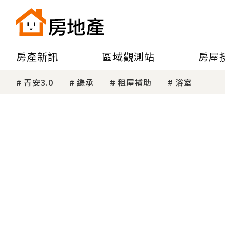
房產新訊
區域觀測站
房屋
青安3.0
繼承
租屋補助
浴室