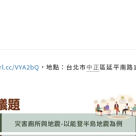
url.cc/VYA2bQ
，地點：台北市
中正
區延平南路1