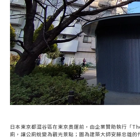
日本東京都澀谷區在東京奧運前，由企業贊助執行「The 
廁，讓公廁蛻變為觀光景點；圖為建築大師安藤忠雄的