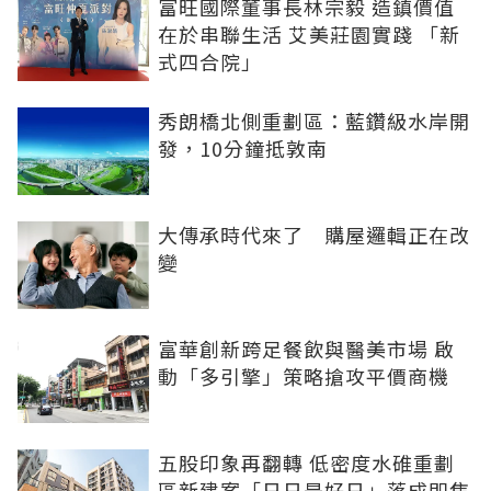
富旺國際董事長林宗毅 造鎮價值
在於串聯生活 艾美莊園實踐 「新
式四合院」
秀朗橋北側重劃區：藍鑽級水岸開
發，10分鐘抵敦南
大傳承時代來了 購屋邏輯正在改
變
富華創新跨足餐飲與醫美市場 啟
動「多引擎」策略搶攻平價商機
五股印象再翻轉 低密度水碓重劃
區新建案「日日是好日」落成即焦