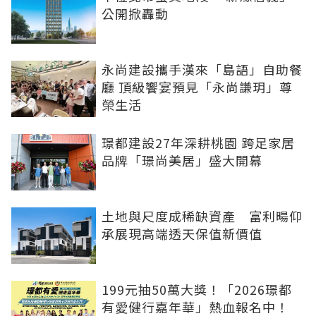
公開掀轟動
永尚建設攜手漢來「島語」自助餐
廳 頂級饗宴預見「永尚謙玥」尊
榮生活
璟都建設27年深耕桃園 跨足家居
品牌「璟尚美居」盛大開幕
土地與尺度成稀缺資產 富利暘仰
承展現高端透天保值新價值
199元抽50萬大獎！「2026璟都
有愛健行嘉年華」熱血報名中！