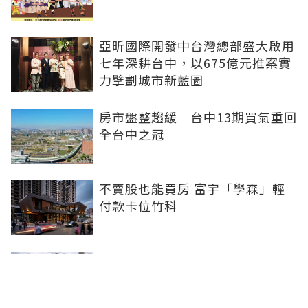
亞昕國際開發中台灣總部盛大啟用
七年深耕台中，以675億元推案實
力擘劃城市新藍圖
房市盤整趨緩 台中13期買氣重回
全台中之冠
不賣股也能買房 富宇「學森」輕
付款卡位竹科
全球頂奢品牌，為何集體押注溫哥
華西區？ 從 Oakridge Park 看溫
哥華西區的資產價值