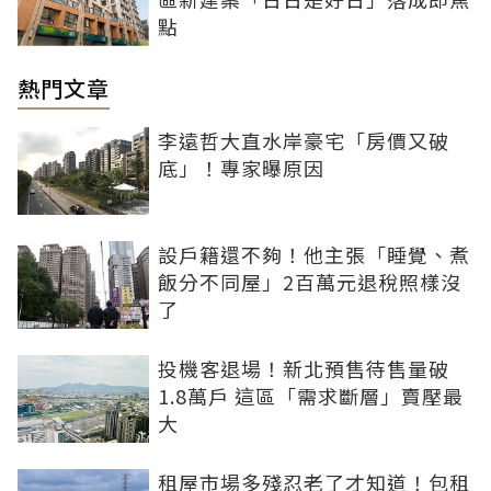
點
熱門文章
李遠哲大直水岸豪宅「房價又破
底」！專家曝原因
設戶籍還不夠！他主張「睡覺、煮
飯分不同屋」2百萬元退稅照樣沒
了
投機客退場！新北預售待售量破
1.8萬戶 這區「需求斷層」賣壓最
大
租屋市場多殘忍老了才知道！包租