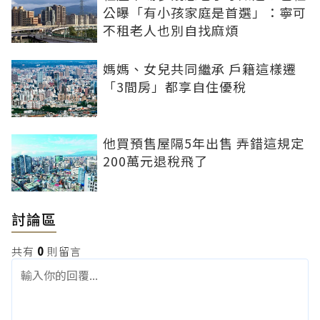
公曝「有小孩家庭是首選」：寧可
不租老人也別自找麻煩
媽媽、女兒共同繼承 戶籍這樣遷
「3間房」都享自住優稅
他買預售屋隔5年出售 弄錯這規定
200萬元退稅飛了
討論區
共有
0
則留言