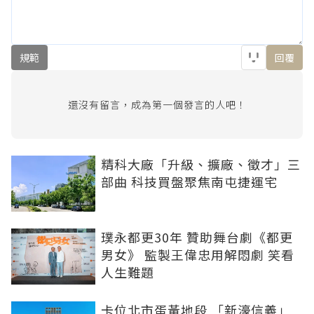
規範
回覆
還沒有留言，成為第一個發言的人吧！
精科大廠「升級、擴廠、徵才」三
部曲 科技買盤聚焦南屯捷運宅
璞永都更30年 贊助舞台劇《都更
男女》 監製王偉忠用解悶劇 笑看
人生難題
卡位北市蛋黃地段 「新濠信義」