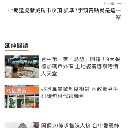
下一篇
→
七期猛虎發威房市攻頂 抓準7字頭買點就是這一
案
延伸閱讀
台中第一家「島語」開箱！9大餐
檯加碼戶外區 土地婆麗娜讚嗜酒
人天堂
兆基風暴掀制度檢討 內政部著手
研議包租代管機制
開價20億求售沒人接 台中愛麗絲