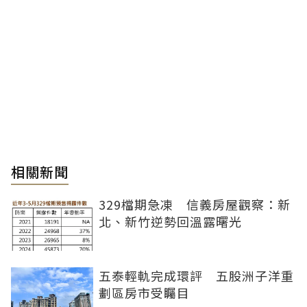
相關新聞
329檔期急凍 信義房屋觀察：新
北、新竹逆勢回溫露曙光
五泰輕軌完成環評 五股洲子洋重
劃區房市受矚目