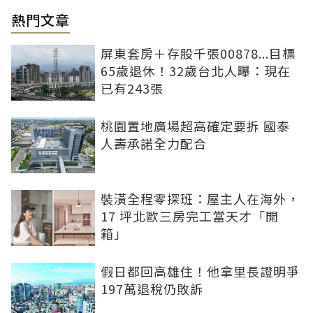
熱門文章
屏東套房＋存股千張00878...目標
65歲退休！32歲台北人曝：現在
已有243張
桃園置地廣場超高確定要拆 國泰
人壽承諾全力配合
裝潢全程零探班：屋主人在海外，
17 坪北歐三房完工當天才「開
箱」
假日都回高雄住！他拿里長證明爭
197萬退稅仍敗訴