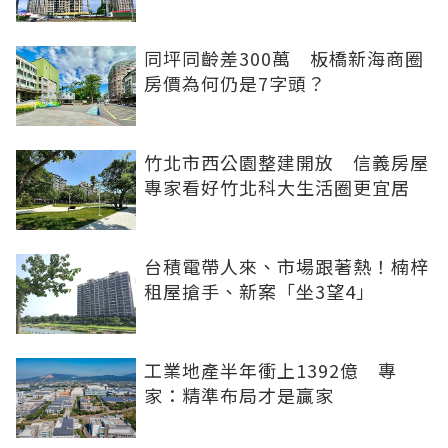
同坪同齡差300萬 板橋新海商圈
房價為何仍是7字頭？
竹北市西公園整建開放 信義房屋
專家看好竹北科大生活圈更宜居
台積電帶人來、市場跟著熱！楠梓
租屋搶手、新案「坐3望4」
工業地產半年衝上1392億 專
家：精準布局才是贏家