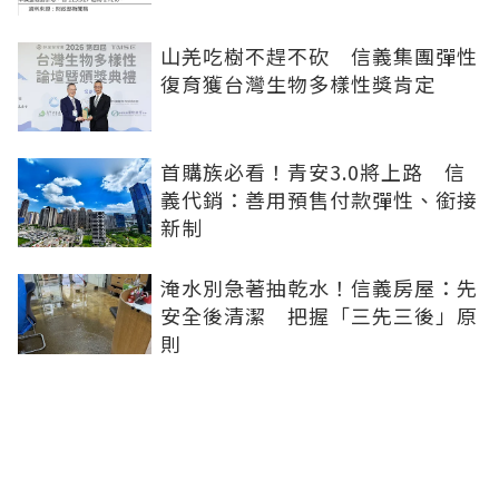
山羌吃樹不趕不砍 信義集團彈性
復育獲台灣生物多樣性獎肯定
首購族必看！青安3.0將上路 信
義代銷：善用預售付款彈性、銜接
新制
淹水別急著抽乾水！信義房屋：先
安全後清潔 把握「三先三後」原
則
北市捷運綠線親民價 萬隆站擁這
項最大優勢