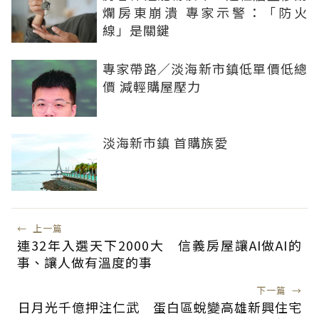
爛房東崩潰 專家示警：「防火
線」是關鍵
專家帶路／淡海新市鎮低單價低總
價 減輕購屋壓力
淡海新市鎮 首購族愛
←
上一篇
連32年入選天下2000大 信義房屋讓AI做AI的
事、讓人做有溫度的事
下一篇
→
日月光千億押注仁武 蛋白區蛻變高雄新興住宅