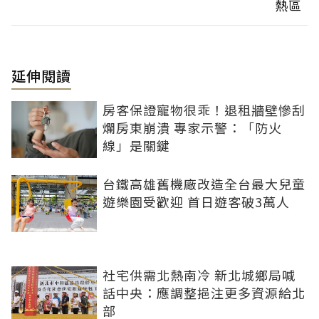
熱區
延伸閱讀
房客保證寵物很乖！退租牆壁慘刮
爛房東崩潰 專家示警：「防火
線」是關鍵
台鐵高雄舊機廠改造全台最大兒童
遊樂園受歡迎 首日遊客破3萬人
社宅供需北熱南冷 新北城鄉局喊
話中央：應調整挹注更多資源給北
部