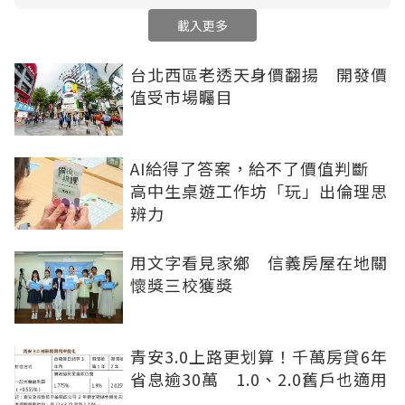
載入更多
台北西區老透天身價翻揚 開發價
值受市場矚目
AI給得了答案，給不了價值判斷
高中生桌遊工作坊「玩」出倫理思
辨力
用文字看見家鄉 信義房屋在地關
懷獎三校獲獎
青安3.0上路更划算！千萬房貸6年
省息逾30萬 1.0、2.0舊戶也適用