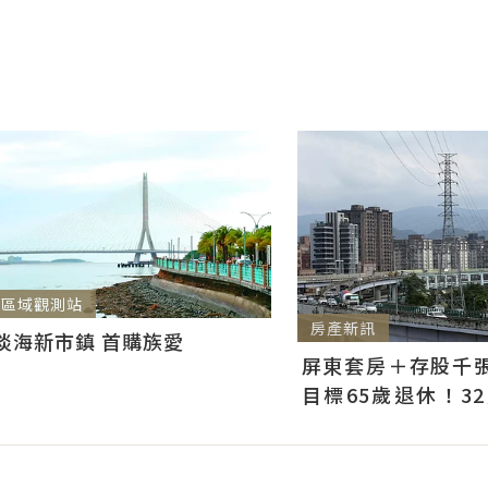
區域觀測站
房產新訊
淡海新市鎮 首購族愛
屏東套房＋存股千張00
目標65歲退休！3
曝：現在已有243張