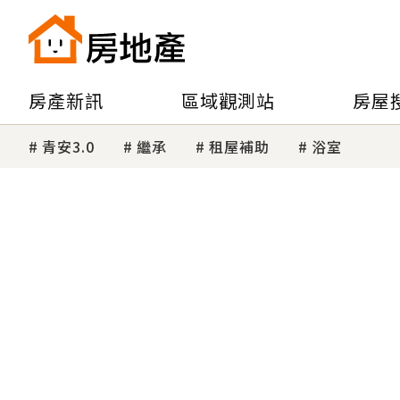
房產新訊
區域觀測站
房屋
青安3.0
繼承
租屋補助
浴室