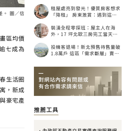
租屋處亮到發光！優質房客想求
差。 圖／信
「降租」 房東激賞：遇到這種
一定降
裝潢全程零探班：屋主人在海
外，17 坪北歐三房完工當天才
畫區均價
「開箱」
投機客退場！新北預售待售量破
春逾七成為
1.8萬戶 這區「需求斷層」賣壓
最大
春生活圈
公寓，新成
與豪宅產
推薦工具
內政部不動產交易實價查詢服務網