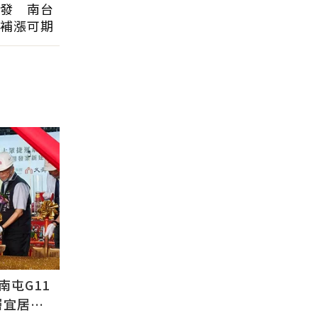
發 南台
補漲可期
屯G11
層宜居地