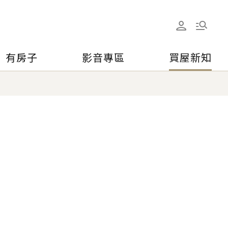
有房子
影音專區
買屋新知