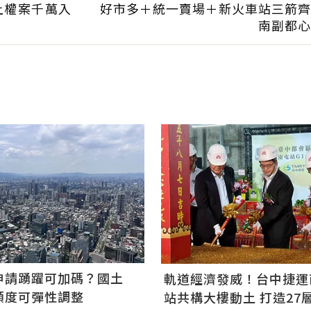
上權案千萬入
好市多＋統一賣場＋新火車站三箭齊
南副都心
申請踴躍可加碼？國土
軌道經濟發威！台中捷運南
額度可彈性調整
站共構大樓動土 打造27