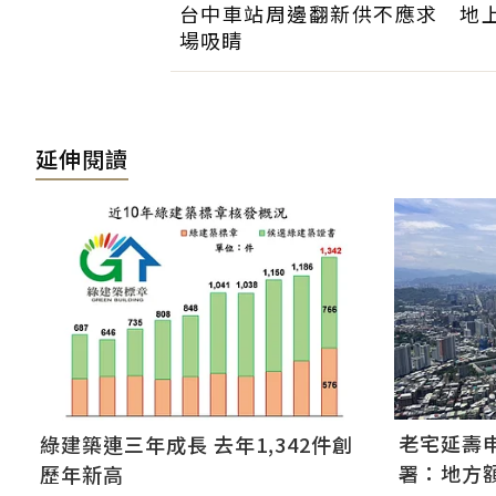
台中車站周邊翻新供不應求 地
場吸睛
延伸閱讀
老宅延壽
綠建築連三年成長 去年1,342件創
署：地方
歷年新高