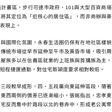
計畫區，步行可達市政府、101與大型百貨商
多將其定位為「近核心的居住區」，而非商辦與豪
表現上。
辦與國際化氛圍，永春生活圈仍保有在地社區樣貌
街傳統市場從早市延伸至午市及黃昏市場，吸引周
購屋族多以在信義區就業的上班族與首購族為主，
短程捷運通勤，對住宅新穎度要求相對較低。
至三段較早成形，四、五段屬向東延伸區段，隨著
路東西兩側的價差已逐漸縮小。張銘指出，忠孝東
住宅反而集中於路段以北的巷弄中，形成老公寓聚