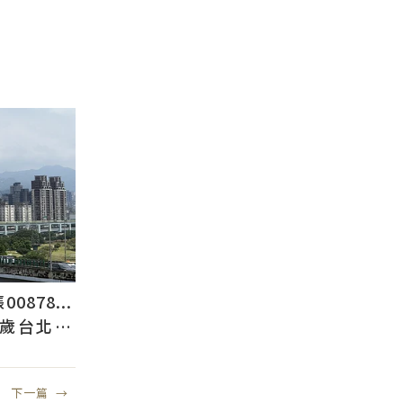
878...
2歲台北人
下一篇
→