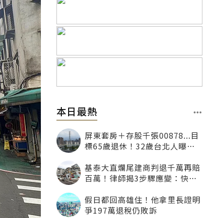
本日最熱
屏東套房＋存股千張00878...目
標65歲退休！32歲台北人曝：
現在已有243張
基泰大直爛尾建商判退千萬再賠
百萬！律師揭3步驟應變：快通
知銀行止付搶救自備款
假日都回高雄住！他拿里長證明
爭197萬退稅仍敗訴