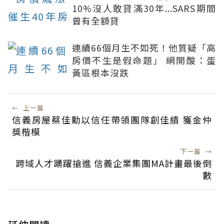
10%沒人敢貸滿30年...SARS期間
曾有全額貸
連續66個月生不如死！他質疑「高
房價不生是假命題」 網開酸：蛋
黃區根本沒跌
←
上一篇
信義房屋蔡佳勳以信任帶領團隊創佳績 獲金仲
獎楷模
下一篇
→
跨域人才踴躍搶進 信義企業集團MA計畫最後倒
數