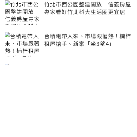
竹北市西公園整建開放 信義房屋
專家看好竹北科大生活圈更宜居
台積電帶人來、市場跟著熱！楠梓
租屋搶手、新案「坐3望4」
工業地產半年衝上1392億 專
家：精準布局才是贏家
台北西區老透天身價翻揚 開發價
值受市場矚目