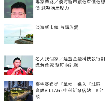
專家帶路／淡海新市鎮低單價低總
價 減輕購屋壓力
淡海新市鎮 首購族愛
名人找個家／廷豐金融科技執行副
總黃勇諴 緊盯兩訊號
豪宅賽道從「單棟」進入「城區」
寶輝VILLAGE中科新聚落站上8字
頭