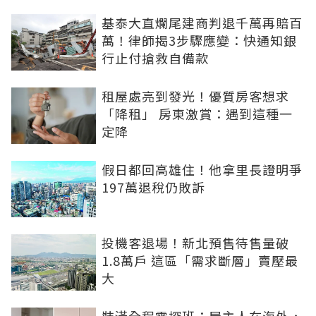
基泰大直爛尾建商判退千萬再賠百
萬！律師揭3步驟應變：快通知銀
行止付搶救自備款
租屋處亮到發光！優質房客想求
「降租」 房東激賞：遇到這種一
定降
假日都回高雄住！他拿里長證明爭
197萬退稅仍敗訴
投機客退場！新北預售待售量破
1.8萬戶 這區「需求斷層」賣壓最
大