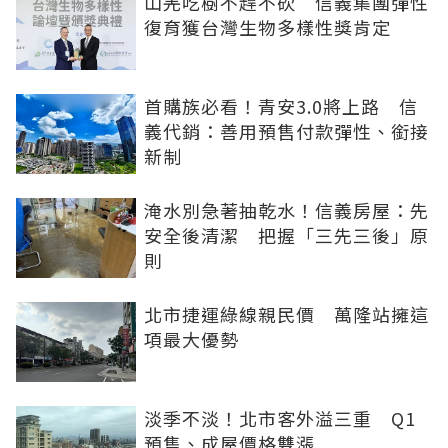
山羌吃樹不趕不砍 信義集團彈性
復育獲台灣生物多樣性獎肯定
首購族必看！青安3.0將上路 信
義代銷：善用預售付款彈性、銜接
新制
淹水別急著抽乾水！信義房屋：先
安全後清潔 把握「三先三後」原
則
北市捷運綠線親民價 萬隆站擁這
項最大優勢
淡季不淡！北市客外溢三重 Q1
預售、成屋價格雙漲