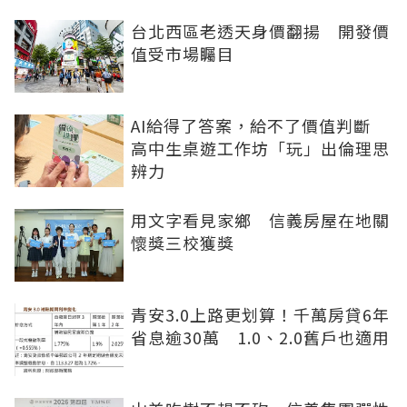
台北西區老透天身價翻揚 開發價
值受市場矚目
AI給得了答案，給不了價值判斷
高中生桌遊工作坊「玩」出倫理思
辨力
用文字看見家鄉 信義房屋在地關
懷獎三校獲獎
青安3.0上路更划算！千萬房貸6年
省息逾30萬 1.0、2.0舊戶也適用