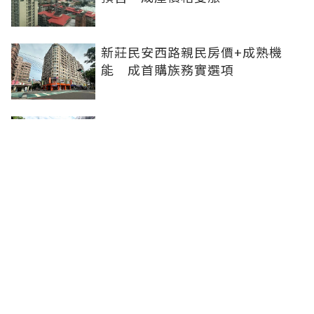
新莊民安西路親民房價+成熟機
能 成首購族務實選項
橋科磁吸效應發威 建商砸8.93億
卡位、科技新貴搶進楠梓土庫
《住展》百大影響力人物周俊吉
——房市最熱時，他偏做最麻煩的
事
聯合線上公司 著作權所有 ©2025