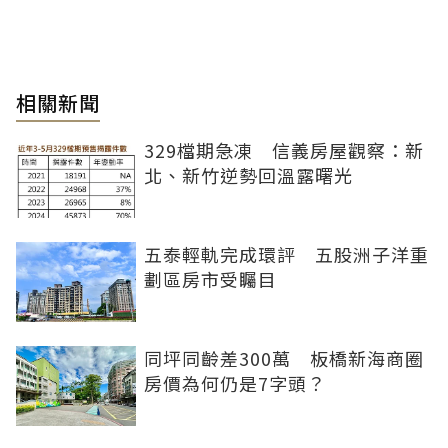
相關新聞
329檔期急凍 信義房屋觀察：新
北、新竹逆勢回溫露曙光
五泰輕軌完成環評 五股洲子洋重
劃區房市受矚目
同坪同齡差300萬 板橋新海商圈
房價為何仍是7字頭？