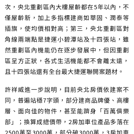
次，央北重劃區內大樓屋齡都在5年以內，不
僅屋齡新，加上多指標建商如華固、潤泰等
插旗，使均價相對高；第三，央北重劃區對
角線兩端點是捷運小碧潭站及十四張站，雖
然重劃區內機能仍在逐步發展中，但因重劃
區呈方正狀，各式生活機能都不會離太遠，
且十四張站還有全台最大捷運聯開案題材。
許祥威進一步說明，目前央北房價依建案不
同，普遍站穩7字頭，部分建商品牌優、高樓
層、面向佳的物件，甚至能躋身「百萬俱樂
部」；換算成總價帶，2房加車位產品多落在
2500萬至3000萬，部分破3000萬，3房加車