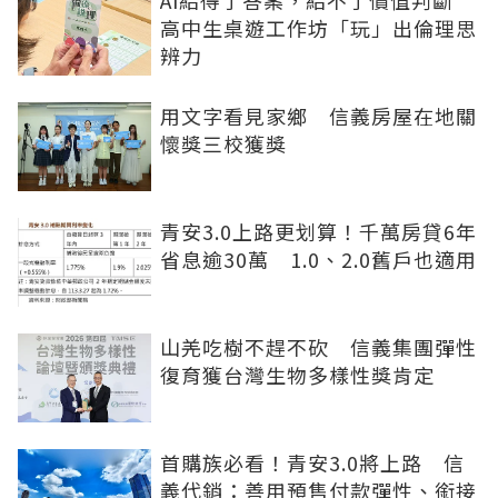
AI給得了答案，給不了價值判斷
高中生桌遊工作坊「玩」出倫理思
辨力
用文字看見家鄉 信義房屋在地關
懷獎三校獲獎
青安3.0上路更划算！千萬房貸6年
省息逾30萬 1.0、2.0舊戶也適用
山羌吃樹不趕不砍 信義集團彈性
復育獲台灣生物多樣性獎肯定
首購族必看！青安3.0將上路 信
義代銷：善用預售付款彈性、銜接