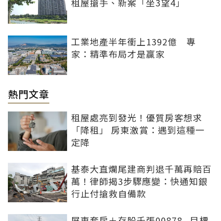
租屋搶手、新案「坐3望4」
工業地產半年衝上1392億 專
家：精準布局才是贏家
熱門文章
租屋處亮到發光！優質房客想求
「降租」 房東激賞：遇到這種一
定降
基泰大直爛尾建商判退千萬再賠百
萬！律師揭3步驟應變：快通知銀
行止付搶救自備款
屏東套房＋存股千張00878...目標