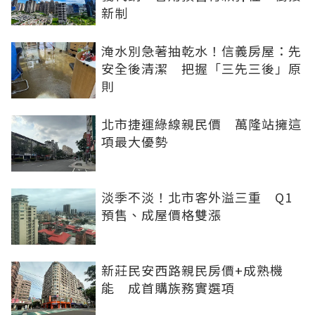
新制
淹水別急著抽乾水！信義房屋：先
安全後清潔 把握「三先三後」原
則
北市捷運綠線親民價 萬隆站擁這
項最大優勢
淡季不淡！北市客外溢三重 Q1
預售、成屋價格雙漲
新莊民安西路親民房價+成熟機
能 成首購族務實選項