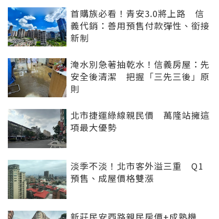
首購族必看！青安3.0將上路 信
義代銷：善用預售付款彈性、銜接
新制
淹水別急著抽乾水！信義房屋：先
安全後清潔 把握「三先三後」原
則
北市捷運綠線親民價 萬隆站擁這
項最大優勢
淡季不淡！北市客外溢三重 Q1
預售、成屋價格雙漲
新莊民安西路親民房價+成熟機