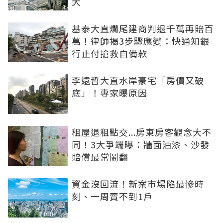
大
基泰大直爛尾建商判退千萬再賠百
萬！律師揭3步驟應變：快通知銀
行止付搶救自備款
李遠哲大直水岸豪宅「房價又破
底」！專家曝原因
租屋退租點交...房東房客觀念大不
同！3大爭端曝：牆面油漆、沙發
賠償最常鬧翻
資金沒回流！新案市場陷最慘時
刻、一周賣不到1戶