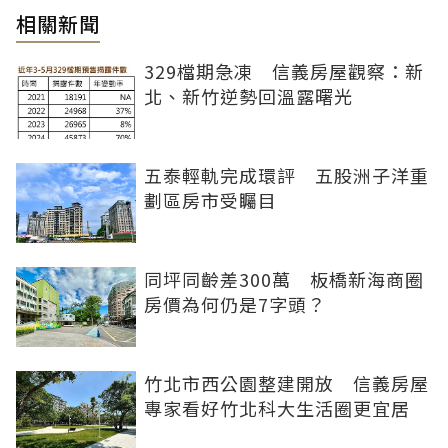
相關新聞
329檔期急凍 信義房屋觀察：新
北、新竹逆勢回溫露曙光
五泰輕軌完成環評 五股洲子洋重
劃區房市受矚目
同坪同齡差300萬 板橋新海商圈
房價為何仍是7字頭？
竹北市西公園整建開放 信義房屋
專家看好竹北科大生活圈更宜居