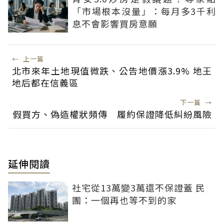
「市場根本沒量」：每月多3千利
息不會影響買房意願
←
上一篇
北市來年土地現值微跌、公告地價漲3.9% 地王
地后都在信義區
下一篇
→
假買方、偽造權狀頻傳 履約保證降低糾紛風險
延伸閱讀
社宅從13萬變3萬還不保證蓋 民
團：一個再也等不到的家