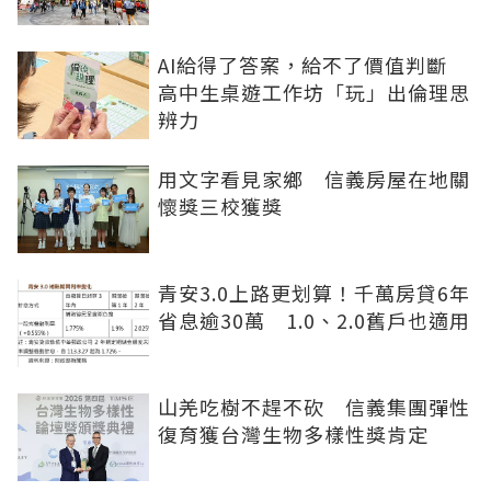
AI給得了答案，給不了價值判斷
高中生桌遊工作坊「玩」出倫理思
辨力
用文字看見家鄉 信義房屋在地關
懷獎三校獲獎
青安3.0上路更划算！千萬房貸6年
省息逾30萬 1.0、2.0舊戶也適用
山羌吃樹不趕不砍 信義集團彈性
復育獲台灣生物多樣性獎肯定