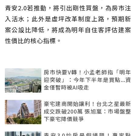
青安2.0若推動，將引出剛性買盤，為房市注
入活水；此外是虛坪改革制度上路，預期新
案公設比降低，將成為明年自住客評估建案
性價比的核心指標。
房市快要V轉！小孟老師指「明年
迎突破」：今年下半年是買點...資
金僅暫時被AI吸走
豪宅建商開始讓利！台北之星最新
成交跌破200萬 張旭嵐：市場盤整
下豪宅降價競爭
青安3.0炒房是假議題！專家點