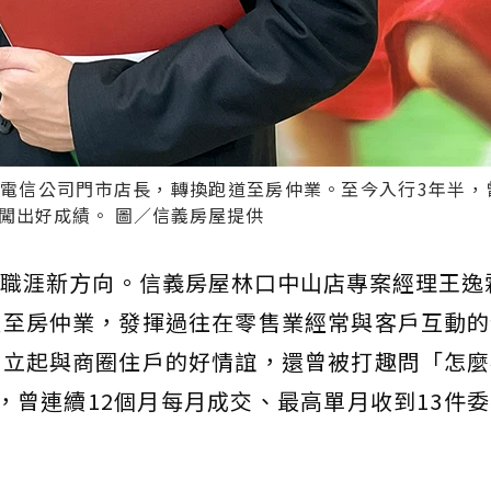
電信公司門市店長，轉換跑道至房仲業。至今入行3年半，曾
闖出好成績。 圖／信義房屋提供
職涯新方向。信義房屋林口中山店專案經理王逸霖
道至房仲業，發揮過往在零售業經常與客戶互動的
建立起與商圈住戶的好情誼，還曾被打趣問「怎麼
，曾連續12個月每月成交、最高單月收到13件