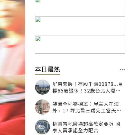
本日最熱
屏東套房＋存股千張00878...目
標65歲退休！32歲台北人曝：
現在已有243張
裝潢全程零探班：屋主人在海
外，17 坪北歐三房完工當天才
「開箱」
桃園置地廣場超高確定要拆 國
泰人壽承諾全力配合