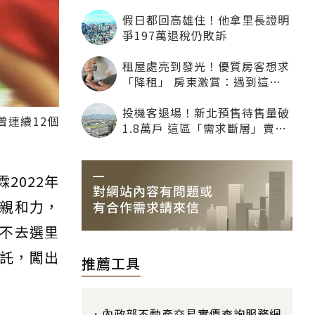
假日都回高雄住！他拿里長證明
爭197萬退稅仍敗訴
租屋處亮到發光！優質房客想求
「降租」 房東激賞：遇到這種
一定降
投機客退場！新北預售待售量破
連續12個
1.8萬戶 這區「需求斷層」賣壓
最大
2022年
親和力，
不去選里
委託，闖出
推薦工具
內政部不動產交易實價查詢服務網