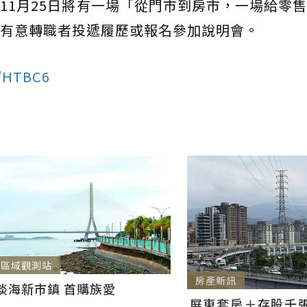
11月25日將有一場「從門市到房市，一場給零
有意轉職者投遞履歷或報名參加說明會。
e/HTBC6
區域觀測站
房產新訊
淡海新市鎮 首購族愛
屏東套房＋存股千張00