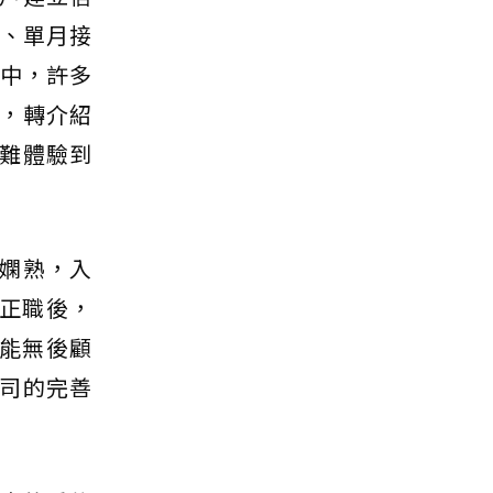
交、單月接
戶中，許多
，轉介紹
難體驗到
嫻熟，入
正職後，
人能無後顧
司的完善