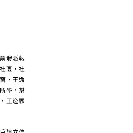
前發派報
社區，社
窗，王逸
所學，幫
，王逸霖
戶建立信