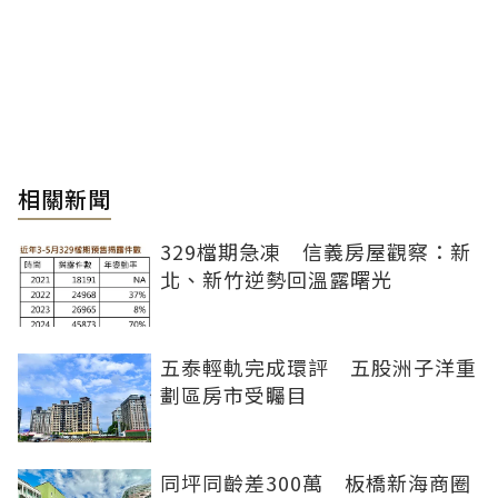
相關新聞
329檔期急凍 信義房屋觀察：新
北、新竹逆勢回溫露曙光
五泰輕軌完成環評 五股洲子洋重
劃區房市受矚目
同坪同齡差300萬 板橋新海商圈