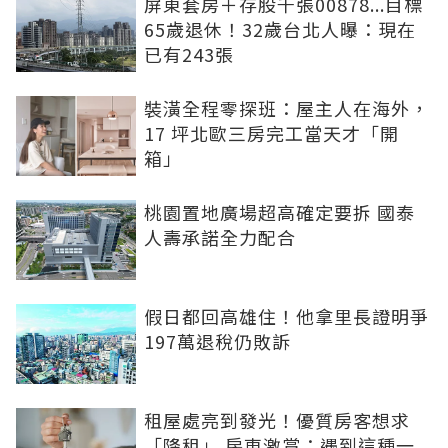
屏東套房＋存股千張00878...目標
65歲退休！32歲台北人曝：現在
已有243張
裝潢全程零探班：屋主人在海外，
17 坪北歐三房完工當天才「開
箱」
桃園置地廣場超高確定要拆 國泰
人壽承諾全力配合
假日都回高雄住！他拿里長證明爭
197萬退稅仍敗訴
租屋處亮到發光！優質房客想求
「降租」 房東激賞：遇到這種一