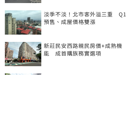
淡季不淡！北市客外溢三重 Q1
預售、成屋價格雙漲
新莊民安西路親民房價+成熟機
能 成首購族務實選項
橋科磁吸效應發威 建商砸8.93億
卡位、科技新貴搶進楠梓土庫
《住展》百大影響力人物周俊吉
——房市最熱時，他偏做最麻煩的
事