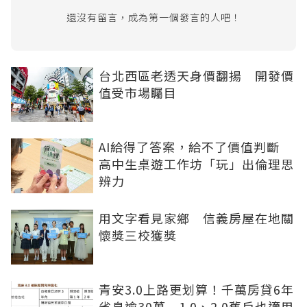
還沒有留言，成為第一個發言的人吧！
台北西區老透天身價翻揚 開發價
值受市場矚目
AI給得了答案，給不了價值判斷
高中生桌遊工作坊「玩」出倫理思
辨力
用文字看見家鄉 信義房屋在地關
懷獎三校獲獎
青安3.0上路更划算！千萬房貸6年
省息逾30萬 1.0、2.0舊戶也適用