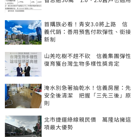
首購族必看！青安3.0將上路 信
義代銷：善用預售付款彈性、銜接
新制
山羌吃樹不趕不砍 信義集團彈性
復育獲台灣生物多樣性獎肯定
淹水別急著抽乾水！信義房屋：先
安全後清潔 把握「三先三後」原
則
北市捷運綠線親民價 萬隆站擁這
項最大優勢