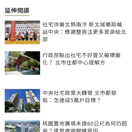
延伸閱讀
社宅供需北熱南冷 新北城鄉局喊
話中央：應調整挹注更多資源給北
部
行政院點出社宅不好管又被標籤
化？ 北市住都中心提解方
中央社宅政策大轉彎 北市都發
局：怎達成5萬戶目標？
桃園置地廣場未達60公尺為何仍超
高？建管處揭關鍵原因