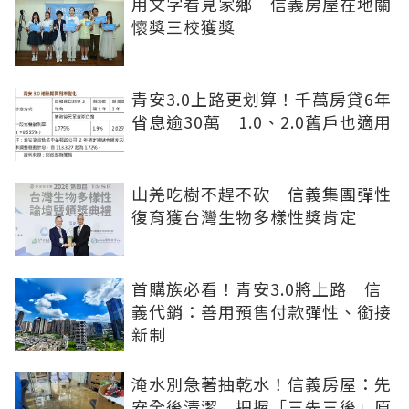
用文字看見家鄉 信義房屋在地關
懷獎三校獲獎
青安3.0上路更划算！千萬房貸6年
省息逾30萬 1.0、2.0舊戶也適用
山羌吃樹不趕不砍 信義集團彈性
復育獲台灣生物多樣性獎肯定
首購族必看！青安3.0將上路 信
義代銷：善用預售付款彈性、銜接
新制
淹水別急著抽乾水！信義房屋：先
安全後清潔 把握「三先三後」原