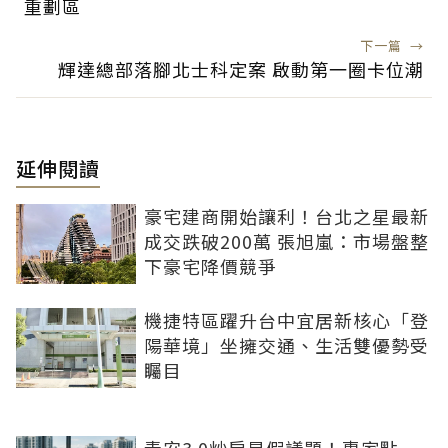
重劃區
下一篇
→
輝達總部落腳北士科定案 啟動第一圈卡位潮
延伸閱讀
豪宅建商開始讓利！台北之星最新
成交跌破200萬 張旭嵐：市場盤整
下豪宅降價競爭
機捷特區躍升台中宜居新核心「登
陽華境」坐擁交通、生活雙優勢受
矚目