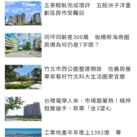
五泰輕軌完成環評 五股洲子洋重
劃區房市受矚目
同坪同齡差300萬 板橋新海商圈
房價為何仍是7字頭？
竹北市西公園整建開放 信義房屋
專家看好竹北科大生活圈更宜居
台積電帶人來、市場跟著熱！楠梓
租屋搶手、新案「坐3望4」
工業地產半年衝上1392億 專