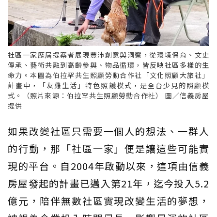
社區一家歷屆提案者展現豐沛創意與洞察，從環境保育、文史
傳承、藝術共融到高齡參與、物品循環，皆反映社區多樣的生
命力。本圖為伯拉罕共生照顧勞動合作社「文化照顧大旅社」
計畫中，「友雞生活」特色照護模式，是全台少見的照顧模
式。（照片來源：伯拉罕共生照顧勞動合作社） 圖／信義房屋
提供
如果改變社區只需要一個人的想法、一群人
的行動，那「社區一家」便是讓這些可能實
現的平台。自2004年啟動以來，這項由信義
房屋發起的計畫已邁入第21年，迄今投入5.2
億元，陪伴無數社區實現改變生活的夢想，