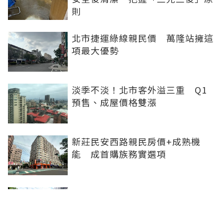
則
北市捷運綠線親民價 萬隆站擁這
項最大優勢
淡季不淡！北市客外溢三重 Q1
預售、成屋價格雙漲
新莊民安西路親民房價+成熟機
能 成首購族務實選項
橋科磁吸效應發威 建商砸8.93億
卡位、科技新貴搶進楠梓土庫