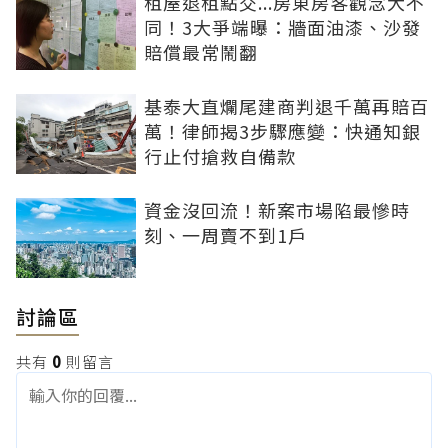
租屋退租點交...房東房客觀念大不
同！3大爭端曝：牆面油漆、沙發
賠償最常鬧翻
基泰大直爛尾建商判退千萬再賠百
萬！律師揭3步驟應變：快通知銀
行止付搶救自備款
資金沒回流！新案市場陷最慘時
刻、一周賣不到1戶
討論區
共有
0
則留言