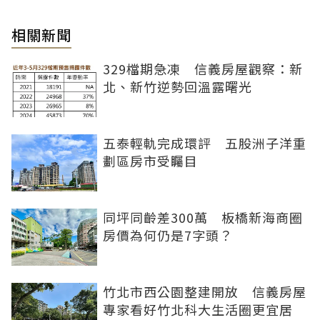
相關新聞
329檔期急凍 信義房屋觀察：新
北、新竹逆勢回溫露曙光
五泰輕軌完成環評 五股洲子洋重
劃區房市受矚目
同坪同齡差300萬 板橋新海商圈
房價為何仍是7字頭？
竹北市西公園整建開放 信義房屋
專家看好竹北科大生活圈更宜居