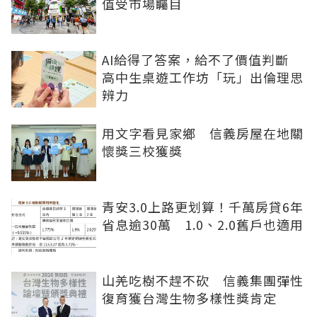
值受市場矚目
AI給得了答案，給不了價值判斷
高中生桌遊工作坊「玩」出倫理思
辨力
用文字看見家鄉 信義房屋在地關
懷獎三校獲獎
青安3.0上路更划算！千萬房貸6年
省息逾30萬 1.0、2.0舊戶也適用
山羌吃樹不趕不砍 信義集團彈性
復育獲台灣生物多樣性獎肯定