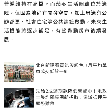
普遍維持在高檔。而茄苳生活圈雖位於邊
陲，但因素地尚有開發空間，加上周邊有公
辦都更、社會住宅等公共建設啟動，未來生
活機能將逐步補足，有望帶動房市後續發
展。
北台新建案買氣沒起色 7月平均單
周成交低於一組
先給2成頭期款降低警戒心！地政
士曝詐騙集團新招數：偷辦抵押房
屋恐難救