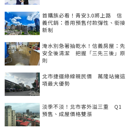
首購族必看！青安3.0將上路 信
義代銷：善用預售付款彈性、銜接
新制
淹水別急著抽乾水！信義房屋：先
安全後清潔 把握「三先三後」原
則
北市捷運綠線親民價 萬隆站擁這
項最大優勢
淡季不淡！北市客外溢三重 Q1
預售、成屋價格雙漲