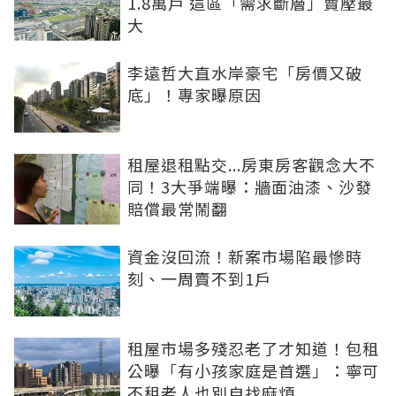
1.8萬戶 這區「需求斷層」賣壓最
大
李遠哲大直水岸豪宅「房價又破
底」！專家曝原因
租屋退租點交...房東房客觀念大不
同！3大爭端曝：牆面油漆、沙發
賠償最常鬧翻
資金沒回流！新案市場陷最慘時
刻、一周賣不到1戶
租屋市場多殘忍老了才知道！包租
公曝「有小孩家庭是首選」：寧可
不租老人也別自找麻煩