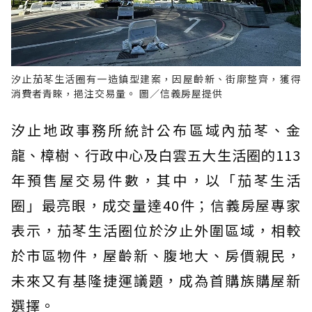
汐止茄苳生活圈有一造鎮型建案，因屋齡新、街廓整齊，獲得
消費者青睞，挹注交易量。 圖／信義房屋提供
汐止地政事務所統計公布區域內茄苳、金
龍、樟樹、行政中心及白雲五大生活圈的113
年預售屋交易件數，其中，以「茄苳生活
圈」最亮眼，成交量達40件；信義房屋專家
表示，茄苳生活圈位於汐止外圍區域，相較
於市區物件，屋齡新、腹地大、房價親民，
未來又有基隆捷運議題，成為首購族購屋新
選擇。