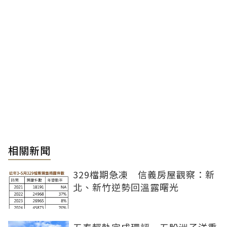
相關新聞
329檔期急凍 信義房屋觀察：新
北、新竹逆勢回溫露曙光
五泰輕軌完成環評 五股洲子洋重