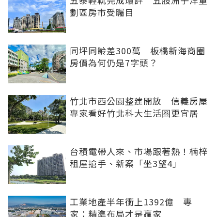
劃區房市受矚目
同坪同齡差300萬 板橋新海商圈
房價為何仍是7字頭？
竹北市西公園整建開放 信義房屋
專家看好竹北科大生活圈更宜居
台積電帶人來、市場跟著熱！楠梓
租屋搶手、新案「坐3望4」
工業地產半年衝上1392億 專
家：精準布局才是贏家