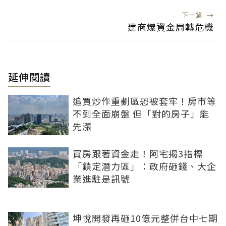
下一篇
→
建商爆資金周轉危機
延伸閱讀
追買炒作重劃區恐被套牢！房市等
不到全面崩盤 但「對的房子」能
先漲
買房跟著資金走！阿宅揭3指標
「鎖定潛力區」：政府砸錢、大企
業進駐是訊號
坤悅開發再砸10億元整併台中七期