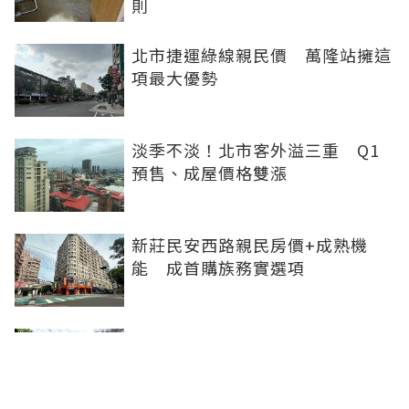
則
北市捷運綠線親民價 萬隆站擁這
項最大優勢
淡季不淡！北市客外溢三重 Q1
預售、成屋價格雙漲
新莊民安西路親民房價+成熟機
能 成首購族務實選項
橋科磁吸效應發威 建商砸8.93億
卡位、科技新貴搶進楠梓土庫