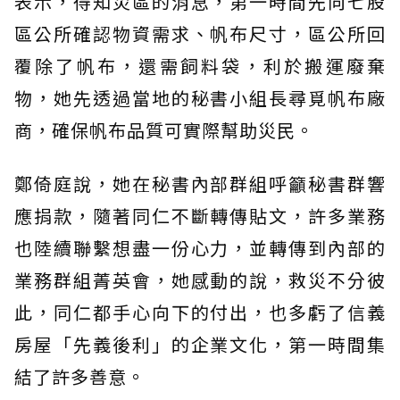
表示，得知災區的消息，第一時間先向七股
區公所確認物資需求、帆布尺寸，區公所回
覆除了帆布，還需飼料袋，利於搬運廢棄
物，她先透過當地的秘書小組長尋覓帆布廠
商，確保帆布品質可實際幫助災民。
鄭倚庭說，她在秘書內部群組呼籲秘書群響
應捐款，隨著同仁不斷轉傳貼文，許多業務
也陸續聯繫想盡一份心力，並轉傳到內部的
業務群組菁英會，她感動的說，救災不分彼
此，同仁都手心向下的付出，也多虧了信義
房屋「先義後利」的企業文化，第一時間集
結了許多善意。