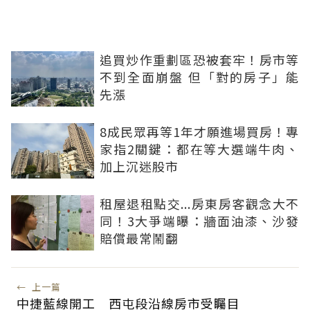
追買炒作重劃區恐被套牢！房市等
不到全面崩盤 但「對的房子」能
先漲
8成民眾再等1年才願進場買房！專
家指2關鍵：都在等大選端牛肉、
加上沉迷股市
租屋退租點交...房東房客觀念大不
同！3大爭端曝：牆面油漆、沙發
賠償最常鬧翻
←
上一篇
中捷藍線開工 西屯段沿線房市受矚目