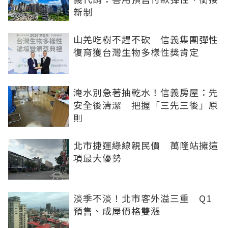
新制
山羌吃樹不趕不砍 信義集團彈性
復育獲台灣生物多樣性獎肯定
淹水別急著抽乾水！信義房屋：先
安全後清潔 把握「三先三後」原
則
北市捷運綠線親民價 萬隆站擁這
項最大優勢
淡季不淡！北市客外溢三重 Q1
預售、成屋價格雙漲