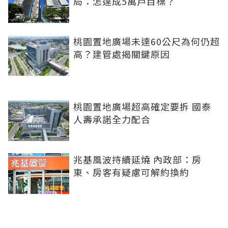
局：怎達成5萬戶目標？
桃園置地廣場未達60公尺為何仍超
高？建管處揭關鍵原因
桃園置地廣場超高確定要拆 國泰
人壽承諾全力配合
兆基風波持續延燒 內政部：房
東、房客有疑慮可解約換約