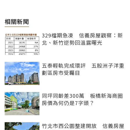
相關新聞
329檔期急凍 信義房屋觀察：新
北、新竹逆勢回溫露曙光
五泰輕軌完成環評 五股洲子洋重
劃區房市受矚目
同坪同齡差300萬 板橋新海商圈
房價為何仍是7字頭？
竹北市西公園整建開放 信義房屋