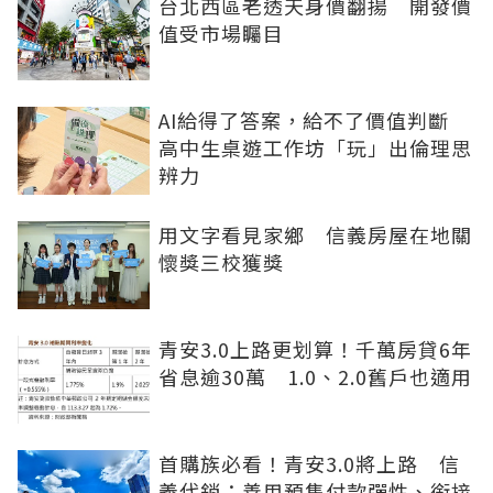
台北西區老透天身價翻揚 開發價
值受市場矚目
AI給得了答案，給不了價值判斷
高中生桌遊工作坊「玩」出倫理思
辨力
用文字看見家鄉 信義房屋在地關
懷獎三校獲獎
青安3.0上路更划算！千萬房貸6年
省息逾30萬 1.0、2.0舊戶也適用
首購族必看！青安3.0將上路 信
義代銷：善用預售付款彈性、銜接