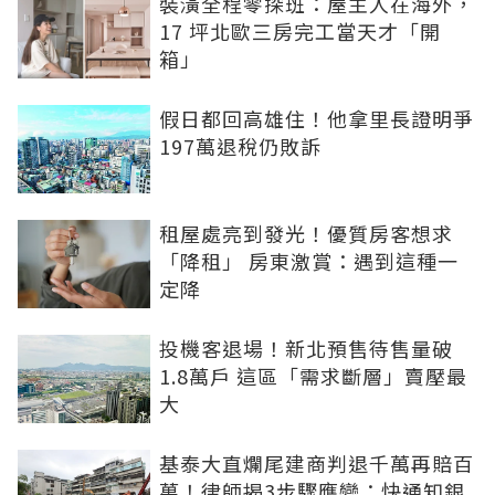
裝潢全程零探班：屋主人在海外，
17 坪北歐三房完工當天才「開
箱」
假日都回高雄住！他拿里長證明爭
197萬退稅仍敗訴
租屋處亮到發光！優質房客想求
「降租」 房東激賞：遇到這種一
定降
投機客退場！新北預售待售量破
1.8萬戶 這區「需求斷層」賣壓最
大
基泰大直爛尾建商判退千萬再賠百
萬！律師揭3步驟應變：快通知銀