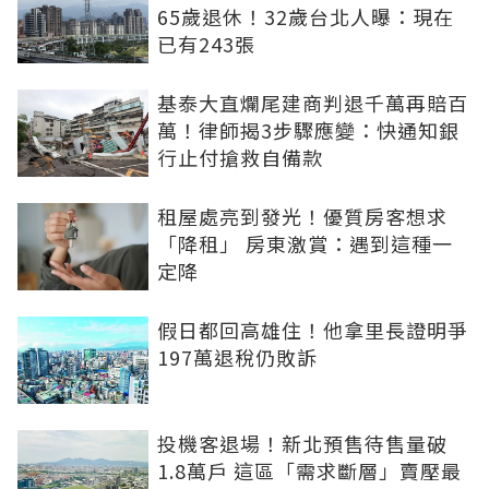
65歲退休！32歲台北人曝：現在
已有243張
基泰大直爛尾建商判退千萬再賠百
萬！律師揭3步驟應變：快通知銀
行止付搶救自備款
租屋處亮到發光！優質房客想求
「降租」 房東激賞：遇到這種一
定降
假日都回高雄住！他拿里長證明爭
197萬退稅仍敗訴
投機客退場！新北預售待售量破
1.8萬戶 這區「需求斷層」賣壓最