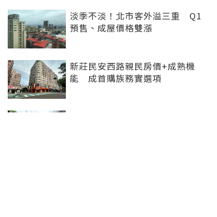
淡季不淡！北市客外溢三重 Q1
預售、成屋價格雙漲
新莊民安西路親民房價+成熟機
能 成首購族務實選項
橋科磁吸效應發威 建商砸8.93億
卡位、科技新貴搶進楠梓土庫
《住展》百大影響力人物周俊吉
——房市最熱時，他偏做最麻煩的
事