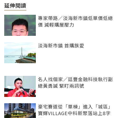
延伸閱讀
專家帶路／淡海新市鎮低單價低總
價 減輕購屋壓力
淡海新市鎮 首購族愛
名人找個家／廷豐金融科技執行副
總黃勇諴 緊盯兩訊號
豪宅賽道從「單棟」進入「城區」
寶輝VILLAGE中科新聚落站上8字