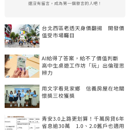
還沒有留言，成為第一個發言的人吧！
台北西區老透天身價翻揚 開發價
值受市場矚目
AI給得了答案，給不了價值判斷
高中生桌遊工作坊「玩」出倫理思
辨力
用文字看見家鄉 信義房屋在地關
懷獎三校獲獎
青安3.0上路更划算！千萬房貸6年
省息逾30萬 1.0、2.0舊戶也適用