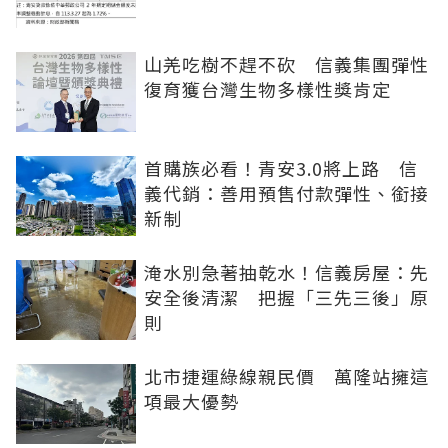
山羌吃樹不趕不砍 信義集團彈性
復育獲台灣生物多樣性獎肯定
首購族必看！青安3.0將上路 信
義代銷：善用預售付款彈性、銜接
新制
淹水別急著抽乾水！信義房屋：先
安全後清潔 把握「三先三後」原
則
北市捷運綠線親民價 萬隆站擁這
項最大優勢