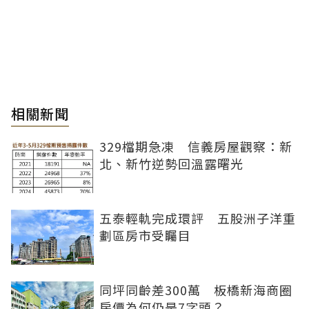
相關新聞
329檔期急凍 信義房屋觀察：新
北、新竹逆勢回溫露曙光
五泰輕軌完成環評 五股洲子洋重
劃區房市受矚目
同坪同齡差300萬 板橋新海商圈
房價為何仍是7字頭？