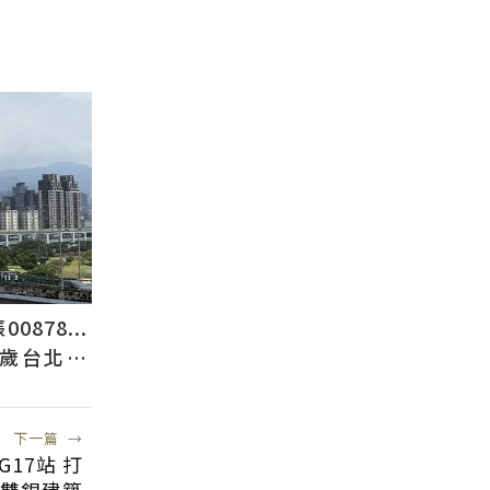
878...
2歲台北人
下一篇
→
17站 打