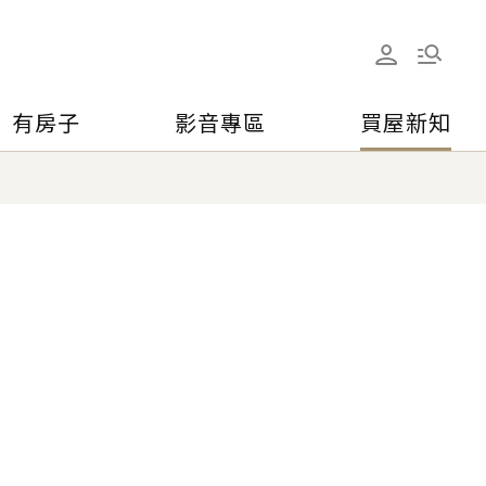
有房子
影音專區
買屋新知