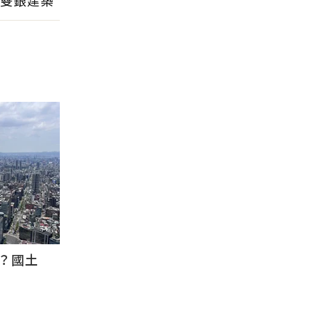
雙銀建築
？國土