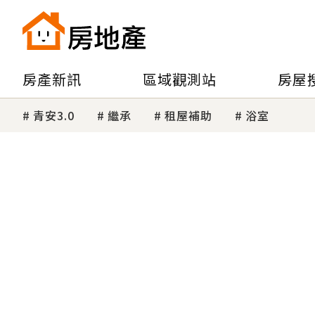
房產新訊
區域觀測站
房屋
青安3.0
繼承
租屋補助
浴室