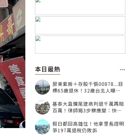
本日最熱
屏東套房＋存股千張00878...目
標65歲退休！32歲台北人曝：
現在已有243張
基泰大直爛尾建商判退千萬再賠
百萬！律師揭3步驟應變：快通
知銀行止付搶救自備款
假日都回高雄住！他拿里長證明
爭197萬退稅仍敗訴