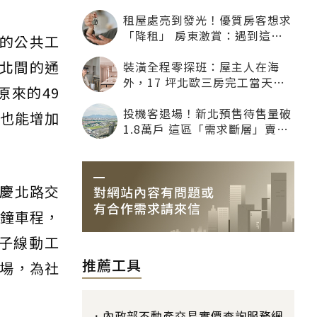
租屋處亮到發光！優質房客想求
「降租」 房東激賞：遇到這種
的公共工
一定降
北間的通
裝潢全程零探班：屋主人在海
外，17 坪北歐三房完工當天才
原來的49
「開箱」
投機客退場！新北預售待售量破
，也能增加
1.8萬戶 這區「需求斷層」賣壓
最大
慶北路交
分鐘車程，
子線動工
推薦工具
場，為社
內政部不動產交易實價查詢服務網