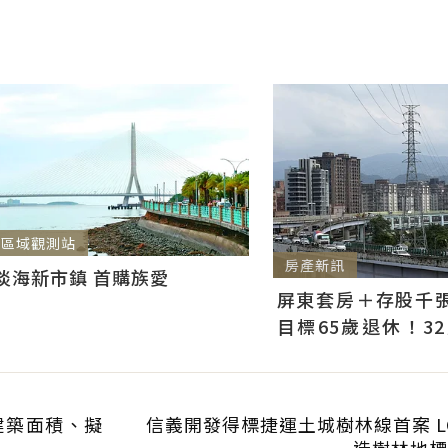
區域觀測站
房產新訊
淡海新市鎮 首購族愛
屏東套房＋存股千張00
目標65歲退休！3
曝：現在已有243張
建築面積、擬
信義開發得標捷運土城樹林線首案 LG