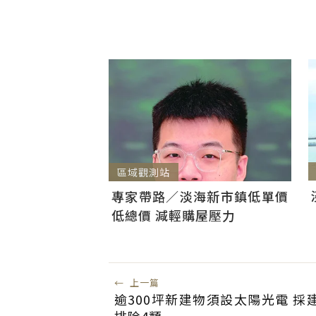
區域觀測站
專家帶路／淡海新市鎮低單價
低總價 減輕購屋壓力
←
上一篇
逾300坪新建物須設太陽光電 採