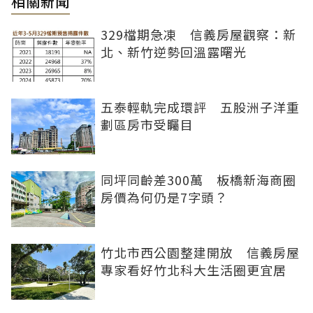
相關新聞
329檔期急凍 信義房屋觀察：新
北、新竹逆勢回溫露曙光
五泰輕軌完成環評 五股洲子洋重
劃區房市受矚目
同坪同齡差300萬 板橋新海商圈
房價為何仍是7字頭？
竹北市西公園整建開放 信義房屋
專家看好竹北科大生活圈更宜居