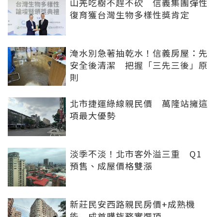
山羌吃樹不趕不砍 信義集團彈性
復育獲台灣生物多樣性獎肯定
淹水別急著抽乾水！信義房屋：先
安全後清潔 把握「三先三後」原
則
北市捷運綠線親民價 萬隆站擁這
項最大優勢
淡季不淡！北市客外溢三重 Q1
預售、成屋價格雙漲
新莊民安西路親民房價+成熟機
能 成首購族務實選項