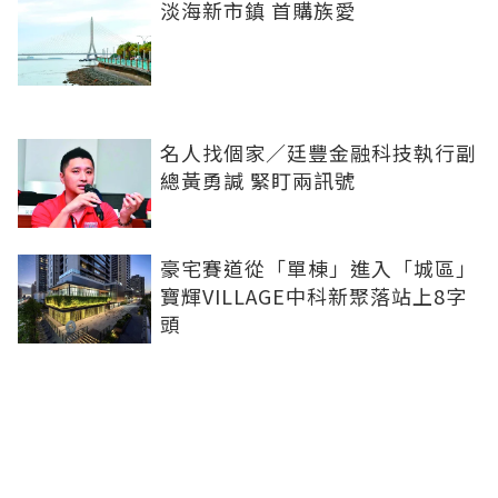
淡海新市鎮 首購族愛
名人找個家／廷豐金融科技執行副
總黃勇諴 緊盯兩訊號
豪宅賽道從「單棟」進入「城區」
寶輝VILLAGE中科新聚落站上8字
頭