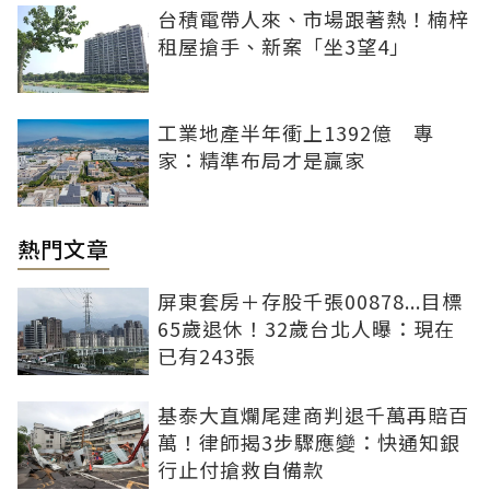
台積電帶人來、市場跟著熱！楠梓
租屋搶手、新案「坐3望4」
工業地產半年衝上1392億 專
家：精準布局才是贏家
熱門文章
屏東套房＋存股千張00878...目標
65歲退休！32歲台北人曝：現在
已有243張
基泰大直爛尾建商判退千萬再賠百
萬！律師揭3步驟應變：快通知銀
行止付搶救自備款