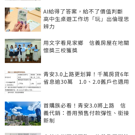
AI給得了答案，給不了價值判斷
高中生桌遊工作坊「玩」出倫理思
辨力
用文字看見家鄉 信義房屋在地關
懷獎三校獲獎
青安3.0上路更划算！千萬房貸6年
省息逾30萬 1.0、2.0舊戶也適用
首購族必看！青安3.0將上路 信
義代銷：善用預售付款彈性、銜接
新制