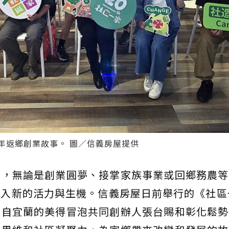
年返鄉創業故事。 圖／信義房屋提供
潮，無論是創業圓夢、接掌家族事業或回鄉務農等
入新的活力與生機。信義房屋日前舉行的《社區
來自宜蘭的美得冒泡共同創辦人張台賜和彰化鬆勢