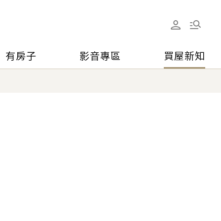
有房子
影音專區
買屋新知