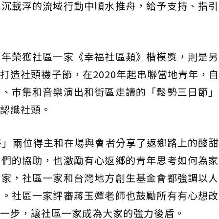
載沉載浮的流域行動中順水推舟，給予支持、指引
四年榮獲社區一家《幸福社區類》楷模獎，則是另
打造社頭襪子節，在2020年起串聯當地青年，
業、市集和音樂演出和街區走讀的「鬆勢三日節」
認識社頭。
座」兩位得主和在場與會者分享了返鄉路上的酸
他們的協助，也激勵有心返鄉的青年思考如何為家
大家，社區一家和台灣地方創生基金會都強調以人
台。社區一家評審蔣玉嬋老師也鼓勵所有有心想改
一步，讓社區一家成為大家的強力後盾。