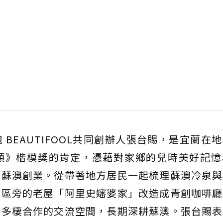
BEAUTIFOOL共同創辦人張台賜，是宜蘭在
類》楷模獎的肯定，憑藉對家鄉的兒時美好記憶
到蘇澳創業。從帶著地方居民一起梳理蘇澳冷泉與
景區旁的老屋「阿里史嬸婆家」改造成青創咖啡廳
個多棲合作的交流空間，長期深耕蘇澳。張台賜表