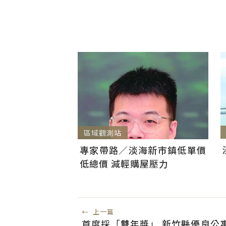
區域觀測站
專家帶路／淡海新市鎮低單價
低總價 減輕購屋壓力
←
上一篇
首度採「雙年獎」 新竹縣優良公