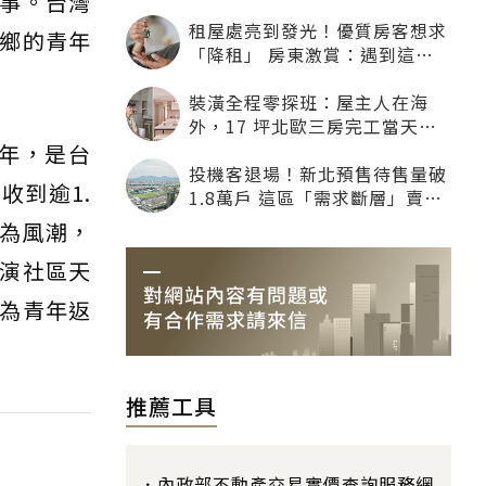
事。台灣
租屋處亮到發光！優質房客想求
鄉的青年
「降租」 房東激賞：遇到這種
一定降
裝潢全程零探班：屋主人在海
外，17 坪北歐三房完工當天才
「開箱」
0年，是台
投機客退場！新北預售待售量破
收到逾1.
1.8萬戶 這區「需求斷層」賣壓
最大
蔚為風潮，
演社區天
為青年返
推薦工具
內政部不動產交易實價查詢服務網