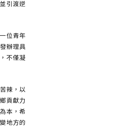
並引渡逆
一位青年
自發辦理具
，不僅凝
甜苦辣，以
鄉貢獻力
為本，希
變地方的