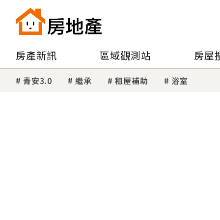
房產新訊
區域觀測站
房屋
青安3.0
繼承
租屋補助
浴室