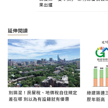
果出爐
延伸閱讀
別搞混！房屋稅、地價稅自住規定
綠建築連三
差在哪 別以為有設籍就有優惠
歷年新高