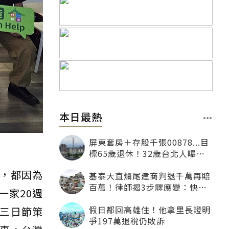
本日最熱
屏東套房＋存股千張00878...目
標65歲退休！32歲台北人曝：
現在已有243張
，都因為
基泰大直爛尾建商判退千萬再賠
百萬！律師揭3步驟應變：快通
一家20週
知銀行止付搶救自備款
假日都回高雄住！他拿里長證明
三日節策
爭197萬退稅仍敗訴