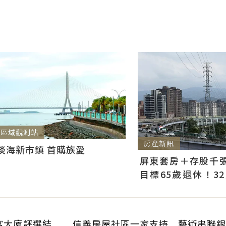
區域觀測站
房產新訊
淡海新市鎮 首購族愛
屏東套房＋存股千張00
目標65歲退休！3
曝：現在已有243張
寓大廈評選結
信義房屋社區一家支持 藝術串聯銀