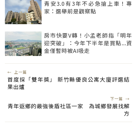
青安3.0有3年不必急搶上車！專
家：選舉前是觀察點
房市快要V轉！小孟老師指「明年
迎突破」：今年下半年是買點...資
金僅暫時被AI吸走
←
上一篇
首度採「雙年獎」 新竹縣優良公寓大廈評選結
果出爐
下一篇
→
青年返鄉的最強後盾社區一家 為城鄉發展找解
方