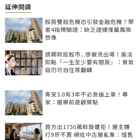
延伸閱讀
股房雙殺危機恐引發金融危機？學
者4指標驗證：缺乏證據僅屬風險
想像
頭期款投股市...慘被洗出場！吳淡
如點「一生至少要有間房」：景氣
弱仍可自住等翻轉
青安3.0有3年不必急搶上車！專
家：選舉前是觀察點
買方出1750萬斡旋遭拒！屋主嫌
打9折不賣 網批中古屋亂象：惜售