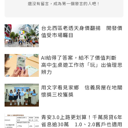
還沒有留言，成為第一個發言的人吧！
台北西區老透天身價翻揚 開發價
值受市場矚目
AI給得了答案，給不了價值判斷
高中生桌遊工作坊「玩」出倫理思
辨力
用文字看見家鄉 信義房屋在地關
懷獎三校獲獎
青安3.0上路更划算！千萬房貸6年
省息逾30萬 1.0、2.0舊戶也適用