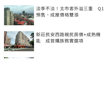
淡季不淡！北市客外溢三重 Q1
預售、成屋價格雙漲
新莊民安西路親民房價+成熟機
能 成首購族務實選項
橋科磁吸效應發威 建商砸8.93億
卡位、科技新貴搶進楠梓土庫
《住展》百大影響力人物周俊吉
——房市最熱時，他偏做最麻煩的
事