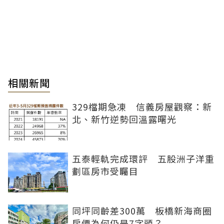
相關新聞
329檔期急凍 信義房屋觀察：新
北、新竹逆勢回溫露曙光
五泰輕軌完成環評 五股洲子洋重
劃區房市受矚目
同坪同齡差300萬 板橋新海商圈
房價為何仍是7字頭？