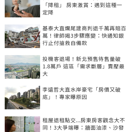
「降租」 房東激賞：遇到這種一
定降
基泰大直爛尾建商判退千萬再賠百
萬！律師揭3步驟應變：快通知銀
行止付搶救自備款
投機客退場！新北預售待售量破
1.8萬戶 這區「需求斷層」賣壓最
大
李遠哲大直水岸豪宅「房價又破
底」！專家曝原因
租屋退租點交...房東房客觀念大不
同！3大爭端曝：牆面油漆、沙發