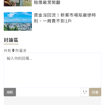
賠償最常鬧翻
資金沒回流！新案市場陷最慘時
刻、一周賣不到1戶
討論區
共有
0
則留言
規範
回覆