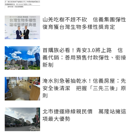
山羌吃樹不趕不砍 信義集團彈性
復育獲台灣生物多樣性獎肯定
首購族必看！青安3.0將上路 信
義代銷：善用預售付款彈性、銜接
新制
淹水別急著抽乾水！信義房屋：先
安全後清潔 把握「三先三後」原
則
北市捷運綠線親民價 萬隆站擁這
項最大優勢