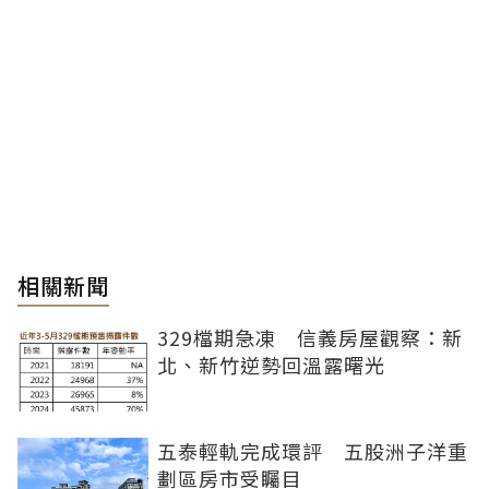
相關新聞
329檔期急凍 信義房屋觀察：新
北、新竹逆勢回溫露曙光
五泰輕軌完成環評 五股洲子洋重
劃區房市受矚目