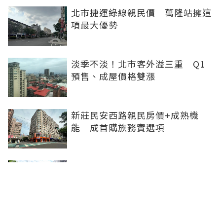
北市捷運綠線親民價 萬隆站擁這
項最大優勢
淡季不淡！北市客外溢三重 Q1
預售、成屋價格雙漲
新莊民安西路親民房價+成熟機
能 成首購族務實選項
橋科磁吸效應發威 建商砸8.93億
卡位、科技新貴搶進楠梓土庫
《住展》百大影響力人物周俊吉