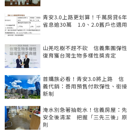
青安3.0上路更划算！千萬房貸6年
省息逾30萬 1.0、2.0舊戶也適用
山羌吃樹不趕不砍 信義集團彈性
復育獲台灣生物多樣性獎肯定
首購族必看！青安3.0將上路 信
義代銷：善用預售付款彈性、銜接
新制
淹水別急著抽乾水！信義房屋：先
安全後清潔 把握「三先三後」原
則