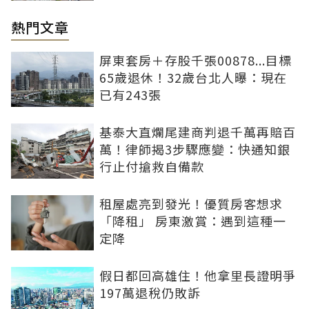
熱門文章
屏東套房＋存股千張00878...目標
65歲退休！32歲台北人曝：現在
已有243張
基泰大直爛尾建商判退千萬再賠百
萬！律師揭3步驟應變：快通知銀
行止付搶救自備款
租屋處亮到發光！優質房客想求
「降租」 房東激賞：遇到這種一
定降
假日都回高雄住！他拿里長證明爭
197萬退稅仍敗訴