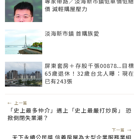
專家帶路／淡海新市鎮低單價低總
價 減輕購屋壓力
淡海新市鎮 首購族愛
屏東套房＋存股千張00878...目標
65歲退休！32歲台北人曝：現在
已有243張
←
上一篇
「史上最多仲介」遇上「史上最嚴打炒房」 恐
掀倒閉失業潮？
下一篇
→
天下永續公民獎 信義房屋為大型企業服務業組