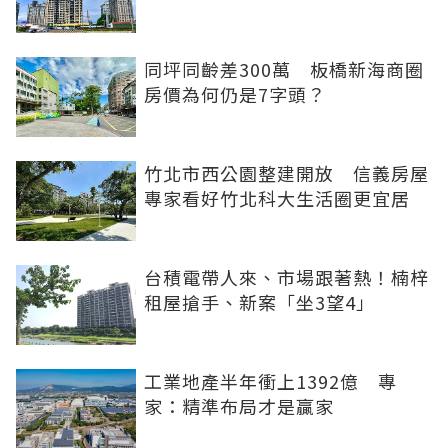
同坪同齡差300萬 板橋新海商圈
房價為何仍是7字頭？
竹北市西公園整建開放 信義房屋
專家看好竹北科大生活圈更宜居
台積電帶人來、市場跟著熱！楠梓
租屋搶手、新案「坐3望4」
工業地產半年衝上1392億 專
家：精準布局才是贏家