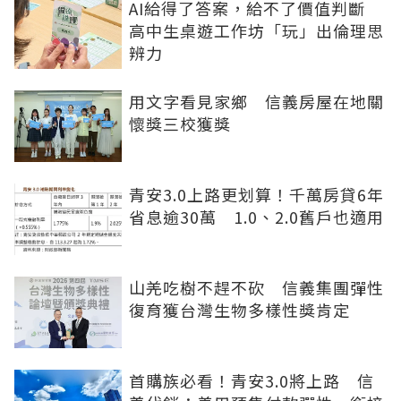
AI給得了答案，給不了價值判斷
高中生桌遊工作坊「玩」出倫理思
辨力
用文字看見家鄉 信義房屋在地關
懷獎三校獲獎
青安3.0上路更划算！千萬房貸6年
省息逾30萬 1.0、2.0舊戶也適用
山羌吃樹不趕不砍 信義集團彈性
復育獲台灣生物多樣性獎肯定
首購族必看！青安3.0將上路 信