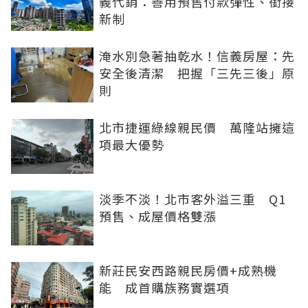
義代銷：善用預售付款彈性、銜接
新制
淹水別急著抽乾水！信義房屋：先
安全後清潔 把握「三先三後」原
則
北市捷運綠線親民價 萬隆站擁這
項最大優勢
淡季不淡！北市客外溢三重 Q1
預售、成屋價格雙漲
新莊民安西路親民房價+成熟機
能 成首購族務實選項