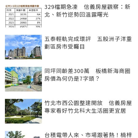
329檔期急凍 信義房屋觀察：新
北、新竹逆勢回溫露曙光
五泰輕軌完成環評 五股洲子洋重
劃區房市受矚目
同坪同齡差300萬 板橋新海商圈
房價為何仍是7字頭？
竹北市西公園整建開放 信義房屋
專家看好竹北科大生活圈更宜居
台積電帶人來、市場跟著熱！楠梓