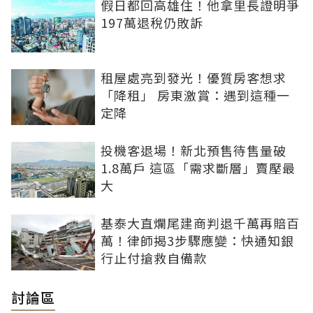
假日都回高雄住！他拿里長證明爭
197萬退稅仍敗訴
租屋處亮到發光！優質房客想求
「降租」 房東激賞：遇到這種一
定降
投機客退場！新北預售待售量破
1.8萬戶 這區「需求斷層」賣壓最
大
基泰大直爛尾建商判退千萬再賠百
萬！律師揭3步驟應變：快通知銀
行止付搶救自備款
討論區