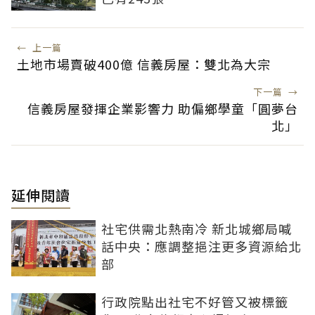
←
上一篇
土地市場賣破400億 信義房屋：雙北為大宗
下一篇
→
信義房屋發揮企業影響力 助偏鄉學童「圓夢台
北」
延伸閱讀
社宅供需北熱南冷 新北城鄉局喊
話中央：應調整挹注更多資源給北
部
行政院點出社宅不好管又被標籤