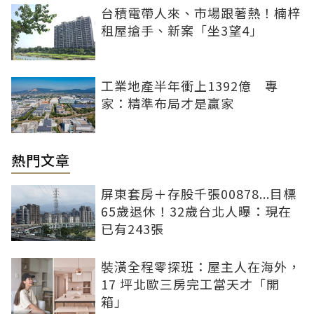
台積電帶人來、市場跟著熱！楠梓
租屋搶手、新案「坐3望4」
工業地產半年衝上1392億 專
家：精準布局才是贏家
熱門文章
屏東套房＋存股千張00878...目標
65歲退休！32歲台北人曝：現在
已有243張
裝潢全程零探班：屋主人在海外，
17 坪北歐三房完工當天才「開
箱」