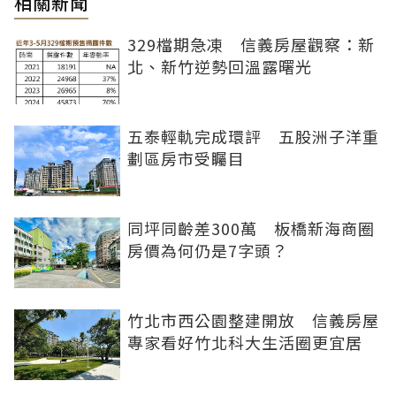
相關新聞
329檔期急凍 信義房屋觀察：新
北、新竹逆勢回溫露曙光
五泰輕軌完成環評 五股洲子洋重
劃區房市受矚目
同坪同齡差300萬 板橋新海商圈
房價為何仍是7字頭？
竹北市西公園整建開放 信義房屋
專家看好竹北科大生活圈更宜居