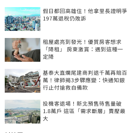
假日都回高雄住！他拿里長證明爭
197萬退稅仍敗訴
租屋處亮到發光！優質房客想求
「降租」 房東激賞：遇到這種一
定降
基泰大直爛尾建商判退千萬再賠百
萬！律師揭3步驟應變：快通知銀
行止付搶救自備款
投機客退場！新北預售待售量破
1.8萬戶 這區「需求斷層」賣壓最
大