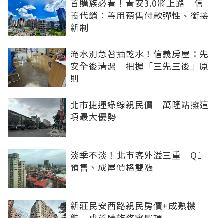
首購族必看！青安3.0將上路 信
義代銷：善用預售付款彈性、銜接
新制
淹水別急著抽乾水！信義房屋：先
安全後清潔 把握「三先三後」原
則
北市捷運綠線親民價 萬隆站擁這
項最大優勢
淡季不淡！北市客外溢三重 Q1
預售、成屋價格雙漲
新莊民安西路親民房價+成熟機
能 成首購族務實選項