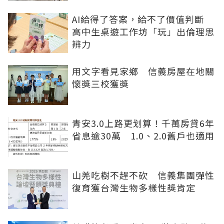
AI給得了答案，給不了價值判斷
高中生桌遊工作坊「玩」出倫理思
辨力
用文字看見家鄉 信義房屋在地關
懷獎三校獲獎
青安3.0上路更划算！千萬房貸6年
省息逾30萬 1.0、2.0舊戶也適用
山羌吃樹不趕不砍 信義集團彈性
復育獲台灣生物多樣性獎肯定