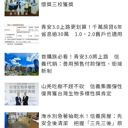
懷獎三校獲獎
青安3.0上路更划算！千萬房貸6年
省息逾30萬 1.0、2.0舊戶也適用
首購族必看！青安3.0將上路 信
義代銷：善用預售付款彈性、銜接
新制
山羌吃樹不趕不砍 信義集團彈性
復育獲台灣生物多樣性獎肯定
淹水別急著抽乾水！信義房屋：先
安全後清潔 把握「三先三後」原