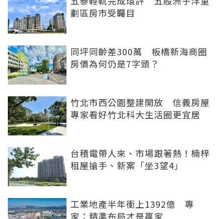
五泰輕軌完成環評 五股洲子洋重
劃區房市受矚目
同坪同齡差300萬 板橋新海商圈
房價為何仍是7字頭？
竹北市西公園整建開放 信義房屋
專家看好竹北科大生活圈更宜居
台積電帶人來、市場跟著熱！楠梓
租屋搶手、新案「坐3望4」
工業地產半年衝上1392億 專
家：精準布局才是贏家