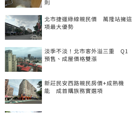
則
北市捷運綠線親民價 萬隆站擁這
項最大優勢
淡季不淡！北市客外溢三重 Q1
預售、成屋價格雙漲
新莊民安西路親民房價+成熟機
能 成首購族務實選項
橋科磁吸效應發威 建商砸8.93億
卡位、科技新貴搶進楠梓土庫