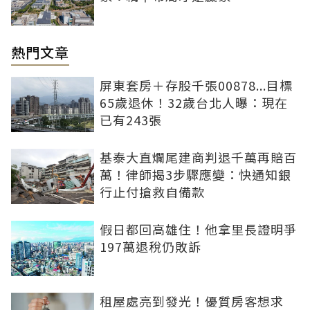
熱門文章
屏東套房＋存股千張00878...目標
65歲退休！32歲台北人曝：現在
已有243張
基泰大直爛尾建商判退千萬再賠百
萬！律師揭3步驟應變：快通知銀
行止付搶救自備款
假日都回高雄住！他拿里長證明爭
197萬退稅仍敗訴
租屋處亮到發光！優質房客想求