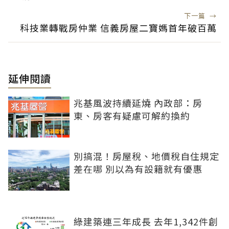
下一篇
→
科技業轉戰房仲業 信義房屋二寶媽首年破百萬
延伸閱讀
兆基風波持續延燒 內政部：房
東、房客有疑慮可解約換約
別搞混！房屋稅、地價稅自住規定
差在哪 別以為有設籍就有優惠
綠建築連三年成長 去年1,342件創