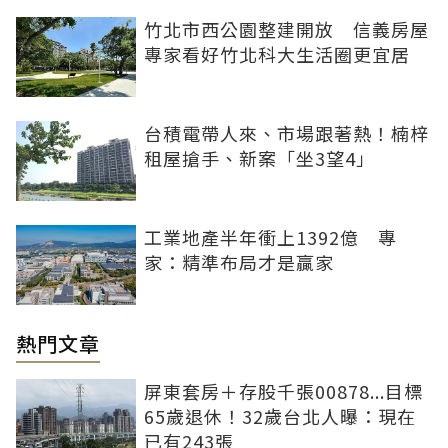
竹北市西公園整建開放 信義房屋
專家看好竹北科大生活圈更宜居
台積電帶人來、市場跟著熱！楠梓
租屋搶手、新案「坐3望4」
工業地產半年衝上1392億 專
家：精準布局才是贏家
熱門文章
屏東套房＋存股千張00878...目標
65歲退休！32歲台北人曝：現在
已有243張