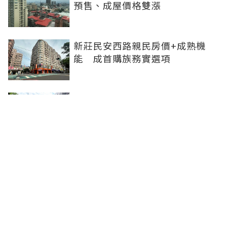
預售、成屋價格雙漲
新莊民安西路親民房價+成熟機
能 成首購族務實選項
橋科磁吸效應發威 建商砸8.93億
卡位、科技新貴搶進楠梓土庫
《住展》百大影響力人物周俊吉
——房市最熱時，他偏做最麻煩的
事