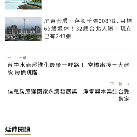
屏東套房＋存股千張00878...目標
65歲退休！32歲台北人曝：現在
已有243張
←
上一篇
台中水湳超進化最後一哩路！ 空橋串接七大建
設 房價跳階
下一篇
→
信義房屋獲國家永續發展獎 淨零與本業結合受
肯定
延伸閱讀