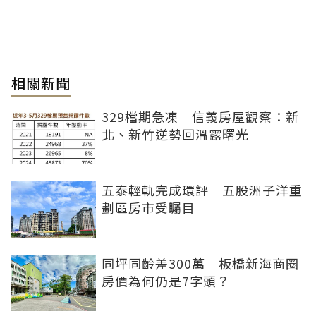
相關新聞
329檔期急凍 信義房屋觀察：新
北、新竹逆勢回溫露曙光
五泰輕軌完成環評 五股洲子洋重
劃區房市受矚目
同坪同齡差300萬 板橋新海商圈
房價為何仍是7字頭？