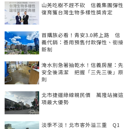
山羌吃樹不趕不砍 信義集團彈性
復育獲台灣生物多樣性獎肯定
首購族必看！青安3.0將上路 信
義代銷：善用預售付款彈性、銜接
新制
淹水別急著抽乾水！信義房屋：先
安全後清潔 把握「三先三後」原
則
北市捷運綠線親民價 萬隆站擁這
項最大優勢
淡季不淡！北市客外溢三重 Q1