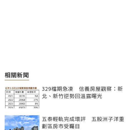
相關新聞
329檔期急凍 信義房屋觀察：新
北、新竹逆勢回溫露曙光
五泰輕軌完成環評 五股洲子洋重
劃區房市受矚目