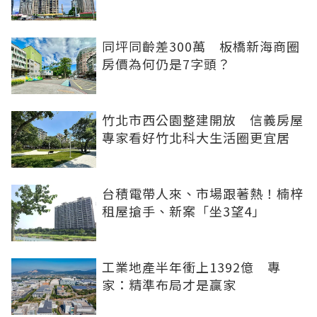
同坪同齡差300萬 板橋新海商圈
房價為何仍是7字頭？
竹北市西公園整建開放 信義房屋
專家看好竹北科大生活圈更宜居
台積電帶人來、市場跟著熱！楠梓
租屋搶手、新案「坐3望4」
工業地產半年衝上1392億 專
家：精準布局才是贏家