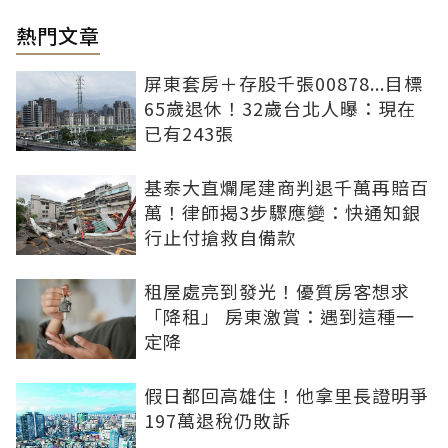
熱門文章
屏東套房＋存股千張00878...目標
65歲退休！32歲台北人曝：現在
已有243張
基泰大直爛尾建商判退千萬再賠百
萬！律師揭3步驟應變：快通知銀
行止付搶救自備款
租屋處亮到發光！優質房客想求
「降租」 房東激賞：遇到這種一
定降
假日都回高雄住！他拿里長證明爭
197萬退稅仍敗訴