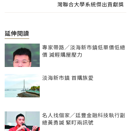
灣聯合大學系統傑出貢獻獎
延伸閱讀
專家帶路／淡海新市鎮低單價低總
價 減輕購屋壓力
淡海新市鎮 首購族愛
名人找個家／廷豐金融科技執行副
總黃勇諴 緊盯兩訊號