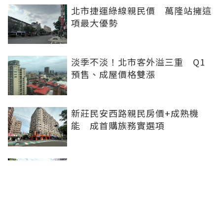
北市捷運綠線親民價 萬隆站擁這
項最大優勢
淡季不淡！北市客外溢三重 Q1
預售、成屋價格雙漲
新莊民安西路親民房價+成熟機
能 成首購族務實選項
橋科磁吸效應發威 建商砸8.93億
卡位、科技新貴搶進楠梓土庫
《住展》百大影響力人物周俊吉