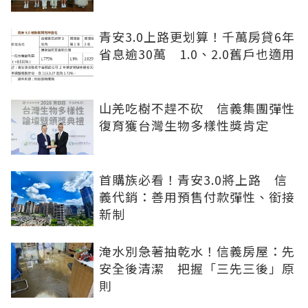
青安3.0上路更划算！千萬房貸6年
省息逾30萬 1.0、2.0舊戶也適用
山羌吃樹不趕不砍 信義集團彈性
復育獲台灣生物多樣性獎肯定
首購族必看！青安3.0將上路 信
義代銷：善用預售付款彈性、銜接
新制
淹水別急著抽乾水！信義房屋：先
安全後清潔 把握「三先三後」原
則