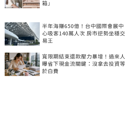
箱」
半年海賺650億！台中國際會展中
心吸客140萬人次 房市逆勢坐穩交
易王
寬限期結束還款壓力暴增！過來人
曝省下現金流關鍵：沒拿去投資等
於白費