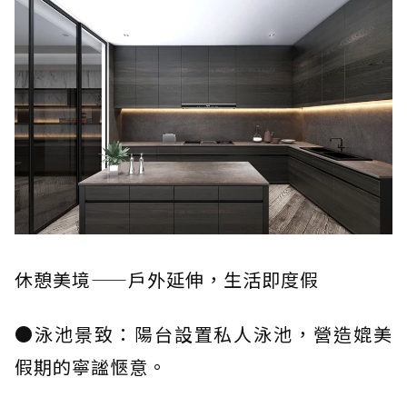
休憩美境——戶外延伸，生活即度假
●泳池景致：陽台設置私人泳池，營造媲美
假期的寧謐愜意。