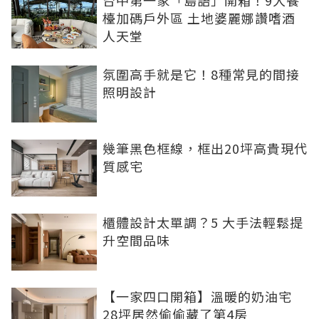
檯加碼戶外區 土地婆麗娜讚嗜酒
人天堂
氛圍高手就是它！8種常見的間接
照明設計
幾筆黑色框線，框出20坪高貴現代
質感宅
櫃體設計太單調？5 大手法輕鬆提
升空間品味
【一家四口開箱】溫暖的奶油宅
28坪居然偷偷藏了第4房