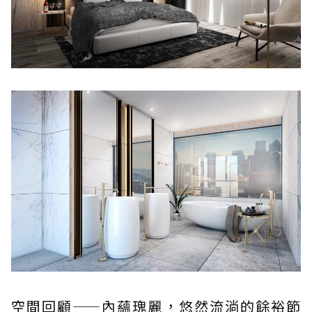
空間回顧——內蘊瑰麗，悠然流淌的餘裕節