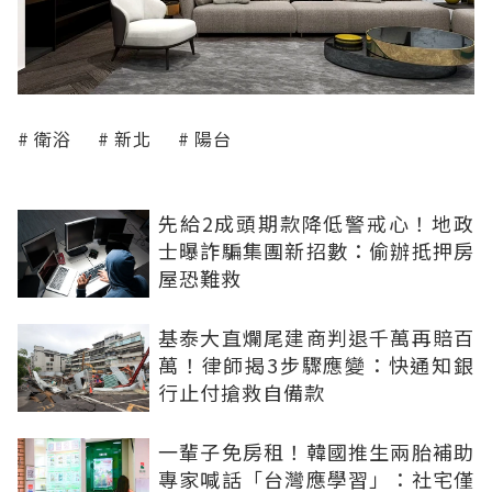
衛浴
新北
陽台
先給2成頭期款降低警戒心！地政
士曝詐騙集團新招數：偷辦抵押房
屋恐難救
基泰大直爛尾建商判退千萬再賠百
萬！律師揭3步驟應變：快通知銀
行止付搶救自備款
一輩子免房租！韓國推生兩胎補助
專家喊話「台灣應學習」：社宅僅