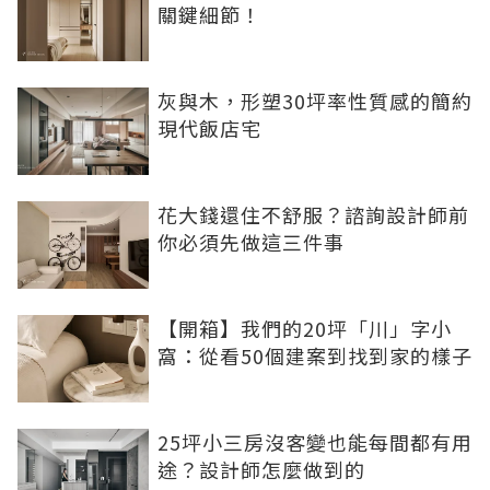
關鍵細節！
灰與木，形塑30坪率性質感的簡約
現代飯店宅
花大錢還住不舒服？諮詢設計師前
你必須先做這三件事
【開箱】我們的20坪「川」字小
窩：從看50個建案到找到家的樣子
25坪小三房沒客變也能每間都有用
途？設計師怎麼做到的