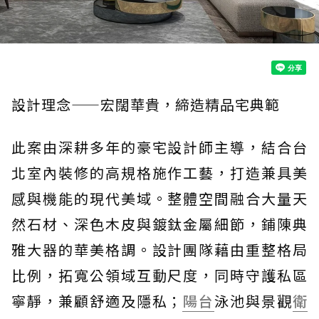
設計理念——宏闊華貴，締造精品宅典範
此案由深耕多年的豪宅設計師主導，結合台
北室內裝修的高規格施作工藝，打造兼具美
感與機能的現代美域。整體空間融合大量天
然石材、深色木皮與鍍鈦金屬細節，鋪陳典
雅大器的華美格調。設計團隊藉由重整格局
比例，拓寬公領域互動尺度，同時守護私區
寧靜，兼顧舒適及隱私；
陽台
泳池與景觀
衛