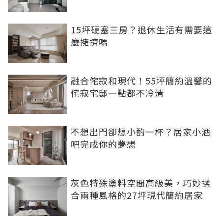
15坪硬塞三房？退休生活有需要這
麼擁擠嗎
融合侘寂和現代！55坪簡約溫馨的
侘寂宅邸一點都不冷清
不想出門卻想小酌一杯？居家小酒
吧完成你的夢想
灰色特殊塗料空間高級美，巧妙揉
合兩種風格的27坪現代簡約居家