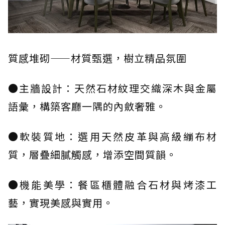
質感堆砌——材質甄選，樹立精品氛圍
●主牆設計：天然石材紋理交織深木與金屬
語彙，構築客廳一隅的內斂奢雅。
●軟裝質地：選用天然皮革與高級繃布材
質，層疊細膩觸感，增添空間質韻。
●機能美學：餐區櫃體融合石材與烤漆工
藝，實現美感與實用。