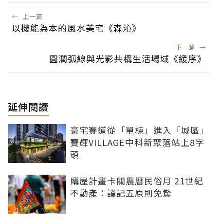
←
上一篇
以機能為本的風水美宅《森沁》
下一篇
→
圓潤弧線與光影共構生活場域《緩序》
延伸閱讀
豪宅賽道從「單棟」進入「城區」
寶輝VILLAGE中科新聚落站上8字
頭
購屋計畫卡關農曆民俗月 21世紀
不動產：謹記五原則免驚