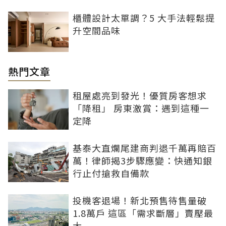
櫃體設計太單調？5 大手法輕鬆提
升空間品味
熱門文章
租屋處亮到發光！優質房客想求
「降租」 房東激賞：遇到這種一
定降
基泰大直爛尾建商判退千萬再賠百
萬！律師揭3步驟應變：快通知銀
行止付搶救自備款
投機客退場！新北預售待售量破
1.8萬戶 這區「需求斷層」賣壓最
大