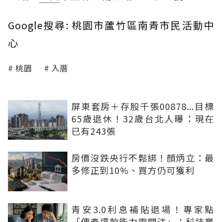
Google搜尋: 桃園市蘆竹區南青市民活動中
心
桃園
入厝
屏東套房＋存股千張00878...目標
65歲退休！32歲台北人曝：現在
已有243張
房價沒跌央行不鬆綁！顏炳立：最
多修正到10%、買方仍可獲利
青安3.0利息補貼退場！專家點
「傳產還款能力需關注」：科技業