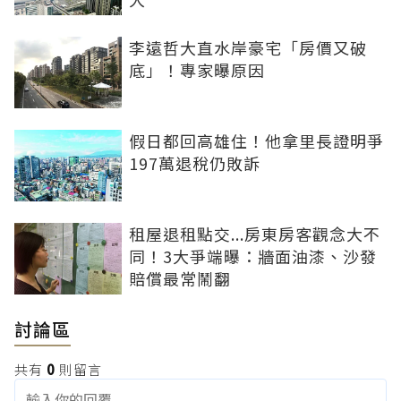
李遠哲大直水岸豪宅「房價又破
底」！專家曝原因
假日都回高雄住！他拿里長證明爭
197萬退稅仍敗訴
租屋退租點交...房東房客觀念大不
同！3大爭端曝：牆面油漆、沙發
賠償最常鬧翻
討論區
共有
0
則留言