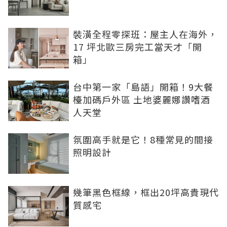
裝潢全程零探班：屋主人在海外，
17 坪北歐三房完工當天才「開
箱」
台中第一家「島語」開箱！9大餐
檯加碼戶外區 土地婆麗娜讚嗜酒
人天堂
氛圍高手就是它！8種常見的間接
照明設計
幾筆黑色框線，框出20坪高貴現代
質感宅