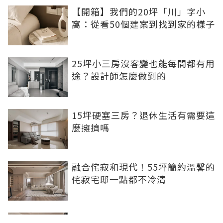
【開箱】我們的20坪「川」字小
窩：從看50個建案到找到家的樣子
25坪小三房沒客變也能每間都有用
途？設計師怎麼做到的
15坪硬塞三房？退休生活有需要這
麼擁擠嗎
融合侘寂和現代！55坪簡約溫馨的
侘寂宅邸一點都不冷清
不想出門卻想小酌一杯？居家小酒