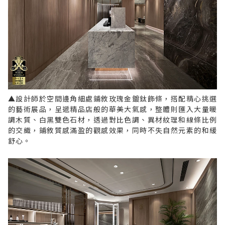
▲設計師於空間邊角細處鋪敘玫瑰金鍍鈦飾條，搭配精心挑選
的藝術展品，呈遞精品店般的華美大氣感，整體則匯入大量暖
調木質、白黑雙色石材，透過對比色調、異材紋理和線條比例
的交織，鋪敘質感滿盈的觀感效果，同時不失自然元素的和緩
舒心。