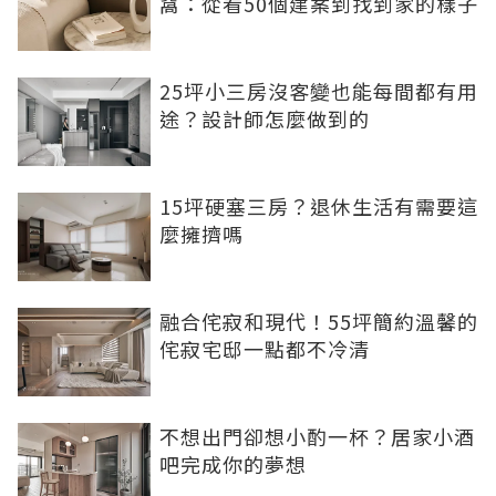
窩：從看50個建案到找到家的樣子
25坪小三房沒客變也能每間都有用
途？設計師怎麼做到的
15坪硬塞三房？退休生活有需要這
麼擁擠嗎
融合侘寂和現代！55坪簡約溫馨的
侘寂宅邸一點都不冷清
不想出門卻想小酌一杯？居家小酒
吧完成你的夢想