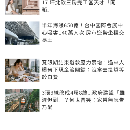
17 坪北歐三房完工當天才「開
箱」
半年海賺650億！台中國際會展中
心吸客140萬人次 房市逆勢坐穩交
易王
寬限期結束還款壓力暴增！過來人
曝省下現金流關鍵：沒拿去投資等
於白費
3環3線改成4環8線...政府建設「雖
遲但到」？何世昌笑：家祭無忘告
乃翁