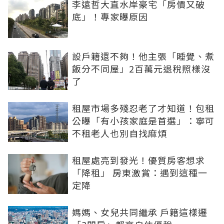
李遠哲大直水岸豪宅「房價又破
底」！專家曝原因
設戶籍還不夠！他主張「睡覺、煮
飯分不同屋」2百萬元退稅照樣沒
了
租屋市場多殘忍老了才知道！包租
公曝「有小孩家庭是首選」：寧可
不租老人也別自找麻煩
租屋處亮到發光！優質房客想求
「降租」 房東激賞：遇到這種一
定降
媽媽、女兒共同繼承 戶籍這樣遷