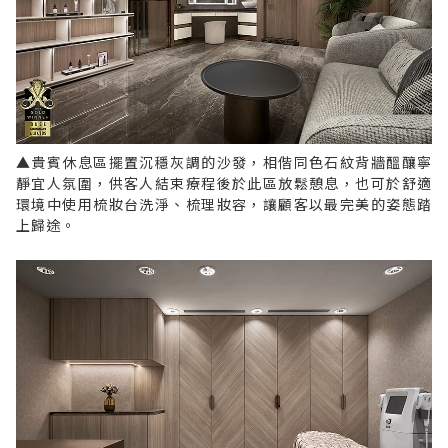
▲貴賓休息區擺置沉穩灰調的沙發，相偕同色石紋背牆醞釀寧
靜宜人氛圍，供客人結束療程後於此區放鬆憩息，也可於舒適
環境中使用梳妝台洗淨、梳理妝容，讓顧客以最完美的姿態踏
上歸途。