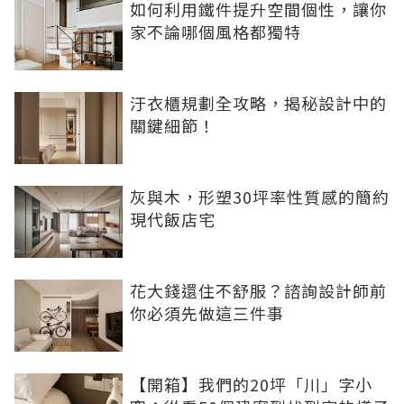
如何利用鐵件提升空間個性，讓你
家不論哪個風格都獨特
汙衣櫃規劃全攻略，揭秘設計中的
關鍵細節！
灰與木，形塑30坪率性質感的簡約
現代飯店宅
花大錢還住不舒服？諮詢設計師前
你必須先做這三件事
【開箱】我們的20坪「川」字小