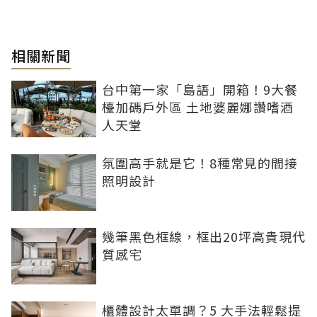
相關新聞
台中第一家「島語」開箱！9大餐
檯加碼戶外區 土地婆麗娜讚嗜酒
人天堂
氛圍高手就是它！8種常見的間接
照明設計
幾筆黑色框線，框出20坪高貴現代
質感宅
櫃體設計太單調？5 大手法輕鬆提