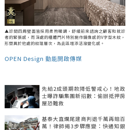
▲診間四周壁面皆採用柔煦暖調，舒緩前來諮詢之顧客和就診
者的緊張感，而深處的櫃體門片特別施作鏡像感的V字型木紋，
形塑異於他處的紋理層次，為此區增添活潑變化感。
OPEN Design 動能開啟傳媒
先給2成頭期款降低警戒心！地政
士曝詐騙集團新招數：偷辦抵押房
屋恐難救
基泰大直爛尾建商判退千萬再賠百
萬！律師揭3步驟應變：快通知銀