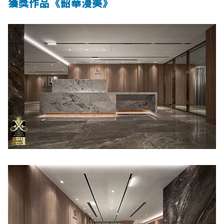
獲獎作品《韶華漫美》