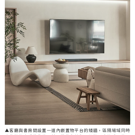
▲客廳與書房間設置一道內嵌置物平台的矮牆，區隔場域同時