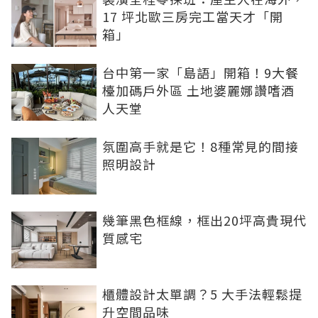
17 坪北歐三房完工當天才「開
箱」
台中第一家「島語」開箱！9大餐
檯加碼戶外區 土地婆麗娜讚嗜酒
人天堂
氛圍高手就是它！8種常見的間接
照明設計
幾筆黑色框線，框出20坪高貴現代
質感宅
櫃體設計太單調？5 大手法輕鬆提
升空間品味