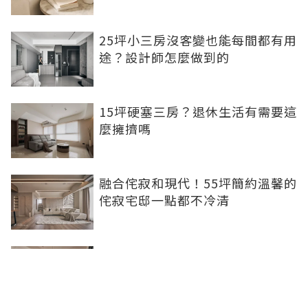
25坪小三房沒客變也能每間都有用
途？設計師怎麼做到的
15坪硬塞三房？退休生活有需要這
麼擁擠嗎
融合侘寂和現代！55坪簡約溫馨的
侘寂宅邸一點都不冷清
不想出門卻想小酌一杯？居家小酒
吧完成你的夢想