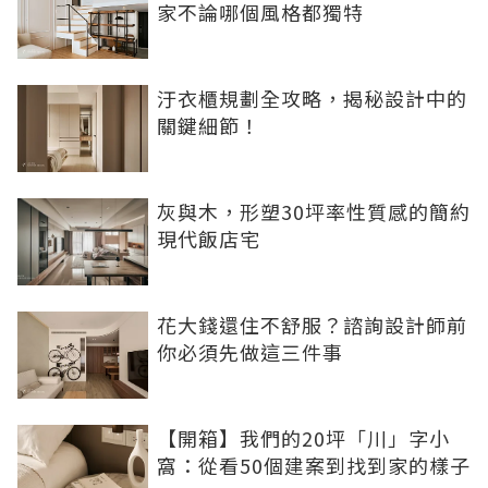
家不論哪個風格都獨特
汙衣櫃規劃全攻略，揭秘設計中的
關鍵細節！
灰與木，形塑30坪率性質感的簡約
現代飯店宅
花大錢還住不舒服？諮詢設計師前
你必須先做這三件事
【開箱】我們的20坪「川」字小
窩：從看50個建案到找到家的樣子