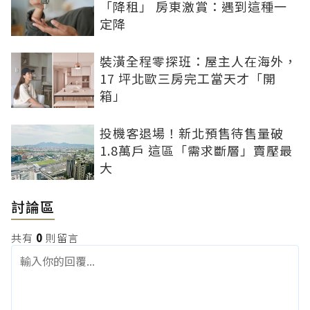
「降租」 房東激賞：遇到這種一
定降
裝潢全程零探班：屋主人在海外，
17 坪北歐三房完工當天才「開
箱」
投機客退場！新北預售待售量破
1.8萬戶 這區「需求斷層」賣壓最
大
討論區
共有
0
則留言