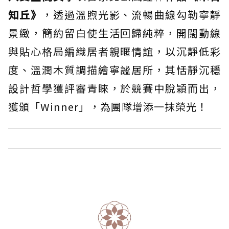
知丘》
，透過溫煦光影、流暢曲線勾勒寧靜
景緻，簡約留白使生活回歸純粹，開闊動線
與貼心格局編織居者親暱情誼，以沉靜低彩
度、溫潤木質調描繪寧謐居所，其恬靜沉穩
設計哲學獲評審青睞，於競賽中脫穎而出，
獲頒「Winner」，為團隊增添一抹榮光！