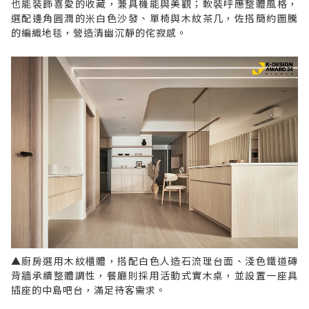
也能裝飾喜愛的收藏，兼具機能與美觀；軟裝呼應整體風格，
選配邊角圓潤的米白色沙發、單椅與木紋茶几，佐搭簡約圖騰
的編織地毯，營造清幽沉靜的侘寂感。
▲廚房選用木紋櫃體，搭配白色人造石流理台面、淺色鐵道磚
背牆承續整體調性，餐廳則採用活動式實木桌，並設置一座具
插座的中島吧台，滿足待客需求。