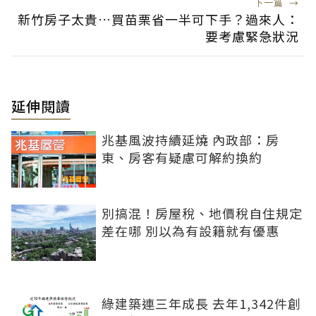
下一篇
→
新竹房子太貴…買苗栗省一半可下手？過來人：
要考慮緊急狀況
延伸閱讀
兆基風波持續延燒 內政部：房
東、房客有疑慮可解約換約
別搞混！房屋稅、地價稅自住規定
差在哪 別以為有設籍就有優惠
綠建築連三年成長 去年1,342件創