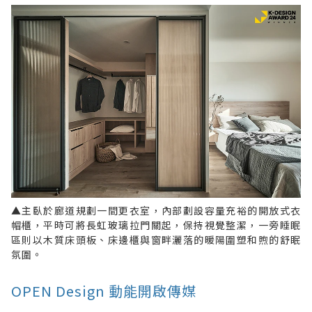
▲主臥於廊道規劃一間更衣室，內部劃設容量充裕的開放式衣
帽櫃，平時可將長虹玻璃拉門關起，保持視覺整潔，一旁睡眠
區則以木質床頭板、床邊櫃與窗畔灑落的暖陽圍塑和煦的舒眠
氛圍。
OPEN Design 動能開啟傳媒