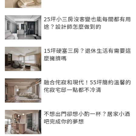
25坪小三房沒客變也能每間都有用
途？設計師怎麼做到的
15坪硬塞三房？退休生活有需要這
麼擁擠嗎
融合侘寂和現代！55坪簡約溫馨的
侘寂宅邸一點都不冷清
不想出門卻想小酌一杯？居家小酒
吧完成你的夢想