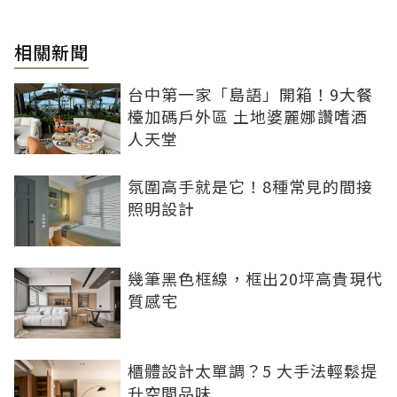
相關新聞
台中第一家「島語」開箱！9大餐
檯加碼戶外區 土地婆麗娜讚嗜酒
人天堂
氛圍高手就是它！8種常見的間接
照明設計
幾筆黑色框線，框出20坪高貴現代
質感宅
櫃體設計太單調？5 大手法輕鬆提
升空間品味