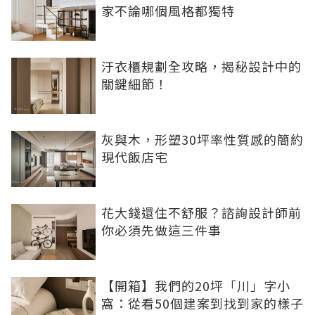
家不論哪個風格都獨特
汙衣櫃規劃全攻略，揭秘設計中的
關鍵細節！
灰與木，形塑30坪率性質感的簡約
現代飯店宅
花大錢還住不舒服？諮詢設計師前
你必須先做這三件事
【開箱】我們的20坪「川」字小
窩：從看50個建案到找到家的樣子