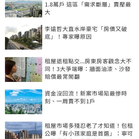
1.8萬戶 這區「需求斷層」賣壓最
大
李遠哲大直水岸豪宅「房價又破
底」！專家曝原因
租屋退租點交...房東房客觀念大不
同！3大爭端曝：牆面油漆、沙發
賠償最常鬧翻
資金沒回流！新案市場陷最慘時
刻、一周賣不到1戶
租屋市場多殘忍老了才知道！包租
公曝「有小孩家庭是首選」：寧可