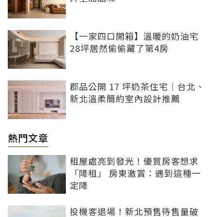
【一家四口開箱】溫暖的奶油宅
28坪居然偷偷藏了第4房
郡品公開 17 坪奶茶住宅｜台北、
新北溫柔簡約室內設計推薦
熱門文章
租屋處亮到發光！優質房客想求
「降租」 房東激賞：遇到這種一
定降
投機客退場！新北預售待售量破